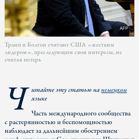
AFP
Трамп и Болтон считают США «жестким
лидером», преследующим свои интересы, не
считая потерь
Ч
итайте эту статью на
немецком
языке
Часть международного сообщества
с растерянностью и беспомощностью
наблюдает за дальнейшим обострением