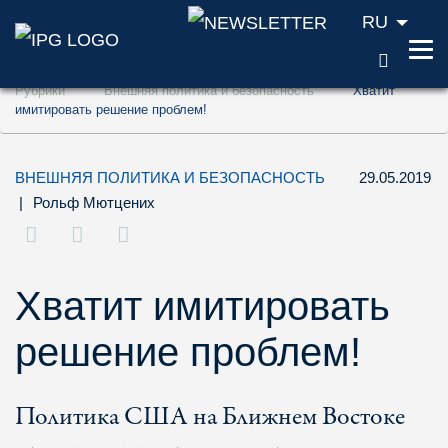
RU
ПОИС
Перейти к содержанию (ключ доступа '1'
Рубрики
Внешняя политика и безопасность
Хватит
Перейти к поиску (ключ доступа '2')
имитировать решение проблем!
Перейти к навигации (ключ доступа '3')
ВНЕШНЯЯ ПОЛИТИКА И БЕЗОПАСНОСТЬ
29.05.2019
|
Рольф Мютцених
Хватит имитировать
решение проблем!
Политика США на Ближнем Востоке