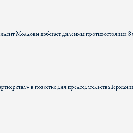
езидент Молдовы избегает дилеммы противостояния З
артнерства» в повестке дня председательства Германи