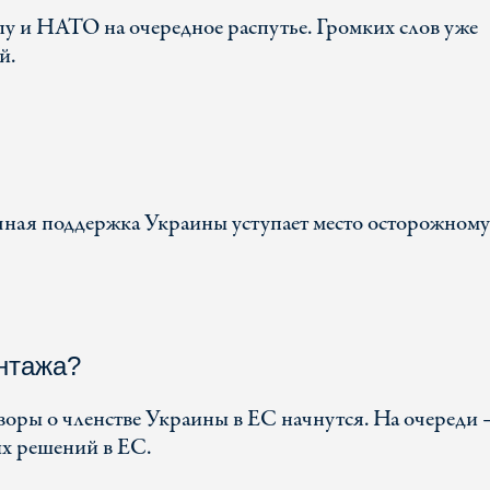
у и НАТО на очередное распутье. Громких слов уже
й.
ная поддержка Украины уступает место осторожному
антажа?
воры о членстве Украины в ЕС начнутся. На очереди 
х решений в ЕС.