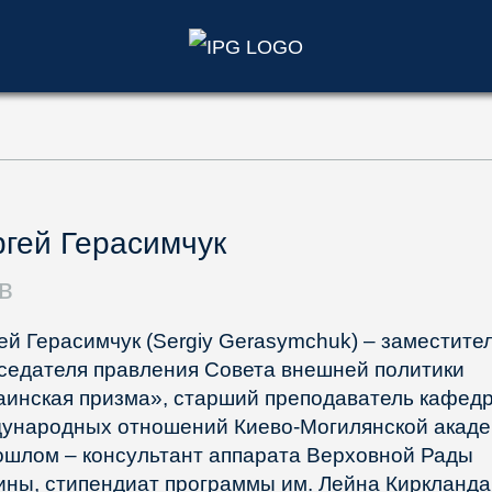
)
гей Герасимчук
в
ей Герасимчук (Sergiy Gerasymchuk) – заместите
седателя правления Совета внешней политики
аинская призма», старший преподаватель кафед
ународных отношений Киево-Могилянской акаде
ошлом – консультант аппарата Верховной Рады
ины, стипендиат программы им. Лейна Киркланда