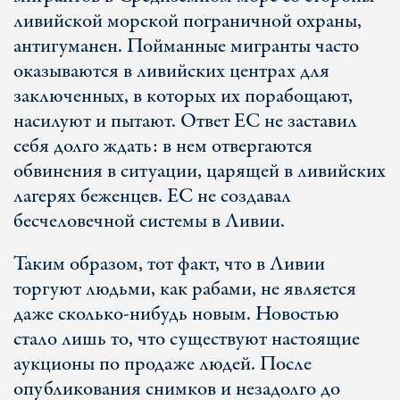
ливийской морской пограничной охраны,
антигуманен. Пойманные мигранты часто
оказываются в ливийских центрах для
заключенных, в которых их порабощают,
насилуют и пытают. Ответ ЕС не заставил
себя долго ждать: в нем отвергаются
обвинения в ситуации, царящей в ливийских
лагерях беженцев. ЕС не создавал
бесчеловечной системы в Ливии.
Таким образом, тот факт, что в Ливии
торгуют людьми, как рабами, не является
даже сколько-нибудь новым. Новостью
стало лишь то, что существуют настоящие
аукционы по продаже людей. После
опубликования снимков и незадолго до