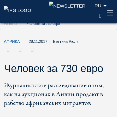
RU
ПОИС
Перейти к содержанию (ключ доступа '1'
Регионы
Человек за 730 евро
Перейти к поиску (ключ доступа '2')
Перейти к навигации (ключ доступа '3')
АФРИКА
29.11.2017
|
Беттина Рюль
Человек за 730 евро
Журналистское расследование о том,
как на аукционах в Ливии продают в
рабство африканских мигрантов