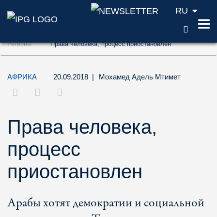
RU
ПОИС
Перейти к содержанию (ключ доступа '1'
Регионы
Права человека, процесс приостановлен
Перейти к поиску (ключ доступа '2')
Перейти к навигации (ключ доступа '3')
АФРИКА
20.09.2018
|
Мохамед Адель Мтимет
Права человека,
процесс
приостановлен
Арабы хотят демократии и социальной