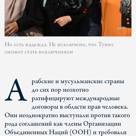
АFP
Но есть надежда. Не исключено, что Тунис
сможет стать исключением
А
рабские и мусульманские страны
до сих пор неохотно
ратифицируют международные
договоры в области прав человека.
Они неоднократно выступали против такого
рода соглашений как члены Организации
Объединенных Наций (ООН) и требовали