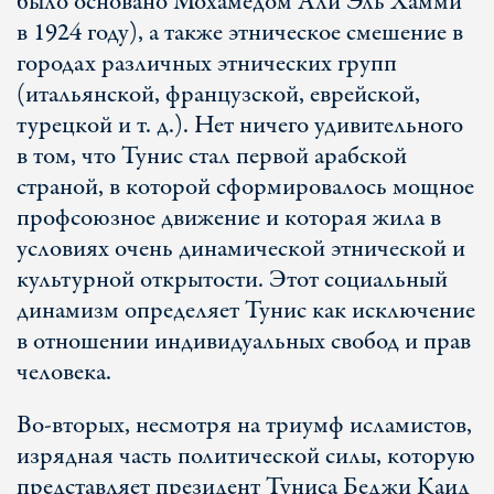
было основано Мохамедом Али Эль Хамми
в 1924 году), а также этническое смешение в
городах различных этнических групп
(итальянской, французской, еврейской,
турецкой и т. д.). Нет ничего удивительного
в том, что Тунис стал первой арабской
страной, в которой сформировалось мощное
профсоюзное движение и которая жила в
условиях очень динамической этнической и
культурной открытости. Этот социальный
динамизм определяет Тунис как исключение
в отношении индивидуальных свобод и прав
человека.
Во-вторых, несмотря на триумф исламистов,
изрядная часть политической силы, которую
представляет президент Туниса Беджи Каид