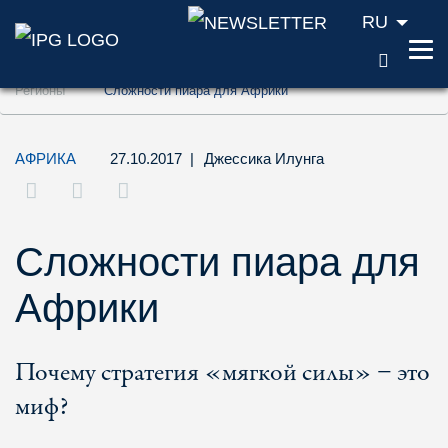
RU
ПОИС
Перейти к содержанию (ключ доступа '1'
Регионы
Сложности пиара для Африки
Перейти к поиску (ключ доступа '2')
Перейти к навигации (ключ доступа '3')
АФРИКА
27.10.2017
|
Джессика Илунга
Сложности пиара для
Африки
Почему стратегия «мягкой силы» − это
миф?