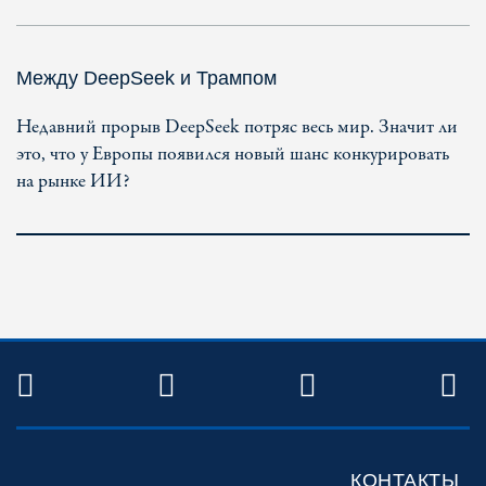
Между DeepSeek и Трампом
Недавний прорыв DeepSeek потряс весь мир. Значит ли
это, что у Европы появился новый шанс конкурировать
на рынке ИИ?
TWITTER
FACEBOOK
YOUTUBE
R
КОНТАКТЫ