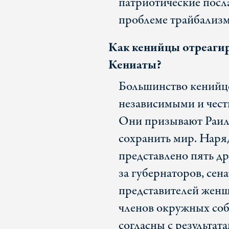
патриотические посл
проблеме трайбализм
Как кенийцы отреагир
Кениаты?
Большинство кенийце
независимыми и чест
Они призывают Раилу
сохранить мир. Наря
представлено пять др
за губернаторов, сен
представителей жен
членов окружных соб
согласны с результат