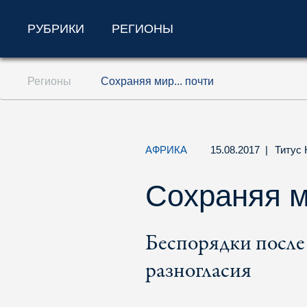
РУБРИКИ
РЕГИОНЫ
Перейти к содержанию (ключ доступа '1'
Регионы
Сохраняя мир... почти
Перейти к поиску (ключ доступа '2')
Перейти к навигации (ключ доступа '3')
АФРИКА
15.08.2017
|
Титус 
Сохраняя м
Беспорядки после
разногласия