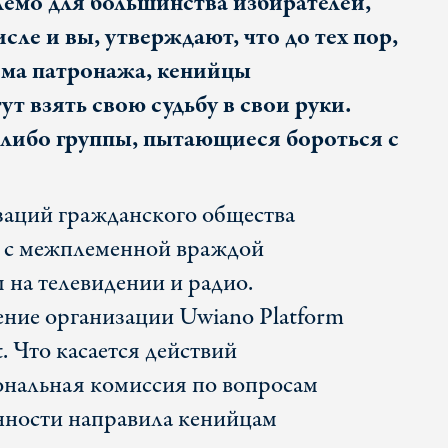
емо для большинства избирателей,
исле и вы, утверждают, что до тех пор,
ема патронажа, кенийцы
ут взять свою судьбу в свои руки.
либо группы, пытающиеся бороться с
аций гражданского общества
я с межплеменной враждой
 на телевидении и радио.
ение организации Uwiano Platform
st. Что касается действий
ональная комиссия по вопросам
нности направила кенийцам