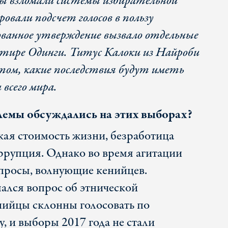
ы взломали системы избирательной
овали подсчет голосов в пользу
ванное утверждение вызвало отдельные
ире Одинги. Титус Калоки из Найроби
том, какие последствия будут иметь
всего мира.
лемы обсуждались на этих выборах?
кая стоимость жизни, безработица
ррупция. Однако во время агитации
просы, волнующие кенийцев.
ался вопрос об этнической
ийцы склонны голосовать по
, и выборы 2017 года не стали