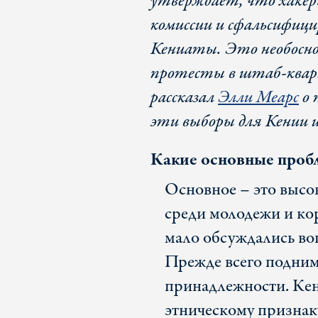
утверждает, что хакер
комиссии и сфальсифицир
Кениаты. Это необосно
протесты в штаб-кварт
рассказал
Элли Меарс
о 
эти выборы для Кении и 
Какие основные проб
Основное – это высо
среди молодежи и ко
мало обсуждались во
Прежде всего подним
принадлежности. Кен
этническому признаку