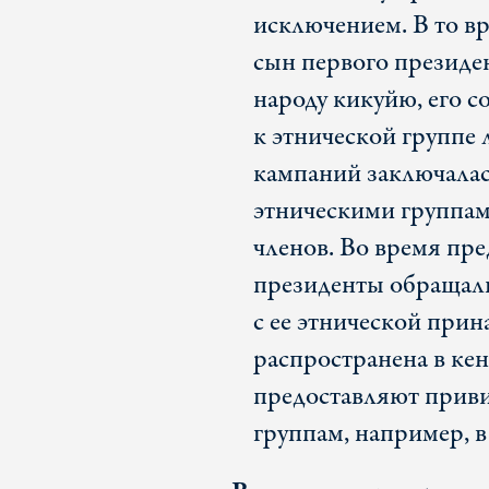
исключением. В то вр
сын первого президе
народу кикуйю, его 
к этнической группе 
кампаний заключалас
этническими группами
членов. Во время пр
президенты обращали
с ее этнической при
распространена в кен
предоставляют прив
группам, например, 