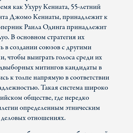
емя как Ухуру Кениата, 55-летний
нта Джомо Кениаты, принадлежит к
соперник Раила Одинга принадлежит
луо. В основном стратегия их
ь в создании союзов с другими
, чтобы выиграть голоса среди их
едвыборных митингов кандидаты в
сь к толпе напрямую в соответствии
надлежностью. Такая система широко
ийском обществе, где нередко
илегии определенным этническим
в деловых отношениях.