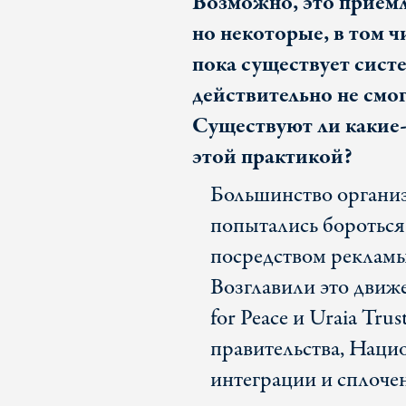
Возможно, это приемл
но некоторые, в том ч
пока существует сист
действительно не смог
Существуют ли какие-
этой практикой?
Большинство организ
попытались боротьс
посредством рекламы
Возглавили это движ
for Peace и Uraia Tru
правительства, Наци
интеграции и сплоче