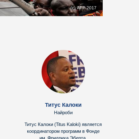
(с) AFP 2017
Титус Калоки
Найроби
Титус Калоки (
Titus Kaloki
) является
координатором программ в Фонде
им. Фридриха Эберта,