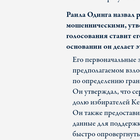
Раила Одинга назвал 
мошенническими, утве
голосования ставит е
основании он делает э
Его первоначальные 
предполагаемом взло
по определению гран
Он утверждал, что с
долю избирателей Ке
Он также предостави
данные для поддержк
быстро опровергнуты