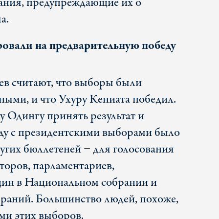
ания, предупреждающие их о
а.
овали на предварительную победу
в считают, что выборы были
ными, и что Ухуру Кениата победил.
 Одингу принять результат и
ду с президентскими выборами было
угих бюллетеней − для голосования
аторов, парламентариев,
щин в Национальном собрании и
раний. Большинство людей, похоже,
ами этих выборов.