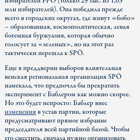
избирателей FPÖ (только 29 тыс. из 1,03
млн избирателей). Она победила прежде
всего в городских округах, где живут «бобо»
– образованная, космополитическая, левая
богемная буржуазия, которая обычно
голосует за «зеленых», но на этот раз
тактически перешла к SPÖ.
Еще в преддверии выборов влиятельная
венская региональная организация SPÖ
намекала, что предпочла бы прекратить
эксперимент с Баблером как можно скорее.
Но это будет непросто: Баблер внес
изменения
в устав партии, которые
предусматривают прямое избрание
председателя всей партийной базой. Чтобы
его сместить, сначала нужно организовать