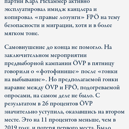
партии Карл Нехаммер активно
эксплуатировал имидж канцлера и
копировал «правые лозунги» FPÖ на тему
безопасности и миграции, хотя и в более
мягком тоне.
Самовнушение до конца не помогло. На
заключительном мероприятии
предвыборной кампании ÖVP в пятницу
говорили о «фотофинише» после «гонки
на выбывание». Но предполагаемой гонки
наравне между ÖVP и FPÖ, подогреваемой
опросами, на самом деле не было. С
результатом в 26 процентов ÖVP
значительно уступила, оказавшись на втором
месте. Это на 11 процентов меньше, чем в
2019 году, и потеря первого места. Было