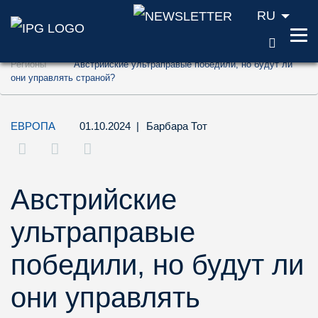
RU
ПОИС
Перейти к содержанию (ключ доступа '1'
Регионы
Австрийские ультраправые победили, но будут ли
Перейти к поиску (ключ доступа '2')
они управлять страной?
Перейти к навигации (ключ доступа '3')
ЕВРОПА
01.10.2024
|
Барбара Тот
Австрийские
ультраправые
победили, но будут ли
они управлять