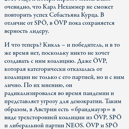
очевидно, что Карл Нехаммер не сможет
повторить успех Себастьяна Курца. В
отличие от SPÖ, в ÖVP пока сохраняется
верность лидеру.
И что теперь? Кикль – и победитель, и в то
же время нет, поскольку никто не хочет
создавать с ним коалицию. Даже ÖVP,
которая категорически отказалась от
коалиции не только с его партией, но и с ним
лично. По их мнению, он
радикализировался во время пандемии и
представляет угрозу для демократии. Таким
образом, в Австрии есть «брандмауэр» в
виде трехсторонней коалиции из ÖVP, SPÖ
и либеральной партии NEOS. ÖVP и SPÖ