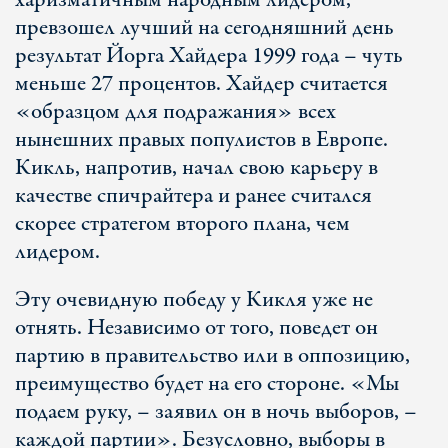
харизматичным народным лидером,
превзошел лучший на сегодняшний день
результат Йорга Хайдера 1999 года – чуть
меньше 27 процентов. Хайдер считается
«образцом для подражания» всех
нынешних правых популистов в Европе.
Кикль, напротив, начал свою карьеру в
качестве спичрайтера и ранее считался
скорее стратегом второго плана, чем
лидером.
Эту очевидную победу у Кикля уже не
отнять. Независимо от того, поведет он
партию в правительство или в оппозицию,
преимущество будет на его стороне. «Мы
подаем руку, – заявил он в ночь выборов, –
каждой партии». Безусловно, выборы в