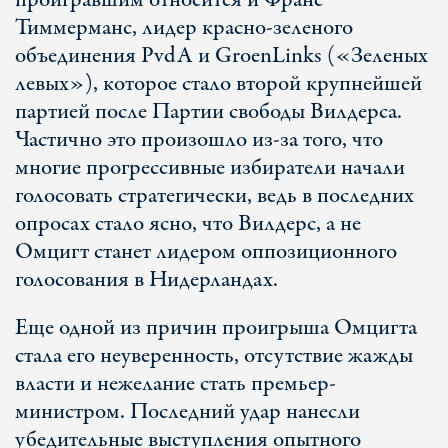
проигравшим относится и Франс
Тиммерманс, лидер красно-зеленого
объединения PvdA и GroenLinks («Зеленых
левых»), которое стало второй крупнейшей
партией после Партии свободы Вилдерса.
Частично это произошло из-за того, что
многие прогрессивные избиратели начали
голосовать стратегически, ведь в последних
опросах стало ясно, что Вилдерс, а не
Омцигт станет лидером оппозиционного
голосования в Нидерландах.
Еще одной из причин проигрыша Омцигта
стала его неуверенность, отсутствие жажды
власти и нежелание стать премьер-
министром. Последний удар нанесли
убедительные выступления опытного