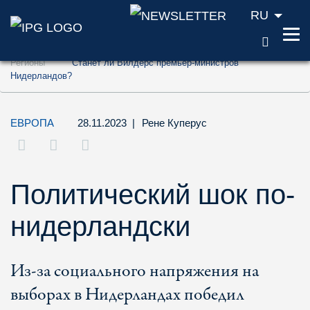
RU
ПОИС
Перейти к содержанию (ключ доступа '1'
Регионы
Станет ли Вилдерс премьер-министров
Перейти к поиску (ключ доступа '2')
Нидерландов?
Перейти к навигации (ключ доступа '3')
ЕВРОПА
28.11.2023
|
Рене Куперус
Политический шок по-
нидерландски
Из-за социального напряжения на
выборах в Нидерландах победил