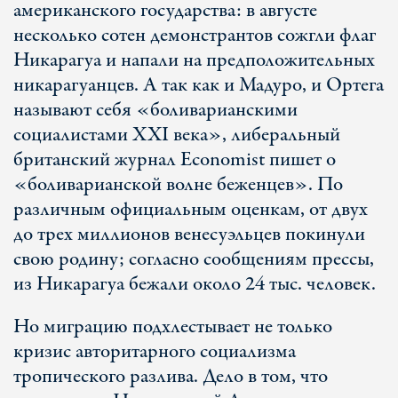
американского государства: в августе
несколько сотен демонстрантов сожгли флаг
Никарагуа и напали на предположительных
никарагуанцев. А так как и Мадуро, и Ортега
называют себя «боливарианскими
социалистами ХХI века», либеральный
британский журнал Economist пишет о
«боливарианской волне беженцев». По
различным официальным оценкам, от двух
до трех миллионов венесуэльцев покинули
свою родину; согласно сообщениям прессы,
из Никарагуа бежали около 24 тыс. человек.
Но миграцию подхлестывает не только
кризис авторитарного социализма
тропического разлива. Дело в том, что