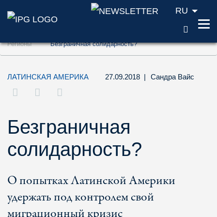
RU
ПОИС
Перейти к содержанию (ключ доступа '1'
Регионы
Безграничная солидарность?
Перейти к поиску (ключ доступа '2')
Перейти к навигации (ключ доступа '3')
ЛАТИНСКАЯ АМЕРИКА
27.09.2018
|
Сандра Вайс
Безграничная
солидарность?
О попытках Латинской Америки
удержать под контролем свой
миграционный кризис