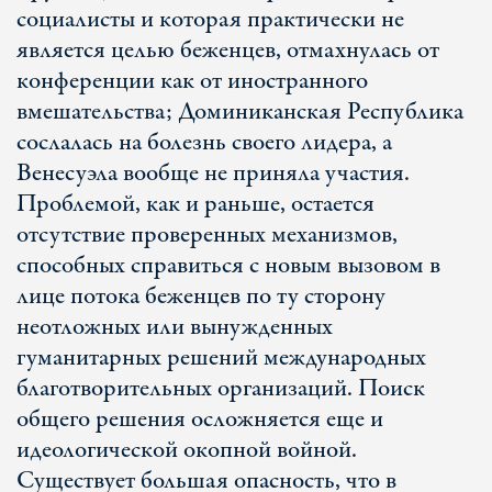
социалисты и которая практически не
является целью беженцев, отмахнулась от
конференции как от иностранного
вмешательства; Доминиканская Республика
сослалась на болезнь своего лидера, а
Венесуэла вообще не приняла участия.
Проблемой, как и раньше, остается
отсутствие проверенных механизмов,
способных справиться с новым вызовом в
лице потока беженцев по ту сторону
неотложных или вынужденных
гуманитарных решений международных
благотворительных организаций. Поиск
общего решения осложняется еще и
идеологической окопной войной.
Существует большая опасность, что в