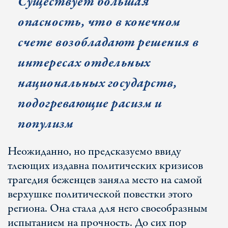
Существует большая
опасность, что в конечном
счете возобладают решения в
интересах отдельных
национальных государств,
подогревающие расизм и
популизм
Неожиданно, но предсказуемо ввиду
тлеющих издавна политических кризисов
трагедия беженцев заняла место на самой
верхушке политической повестки этого
региона. Она стала для него своеобразным
испытанием на прочность. До сих пор