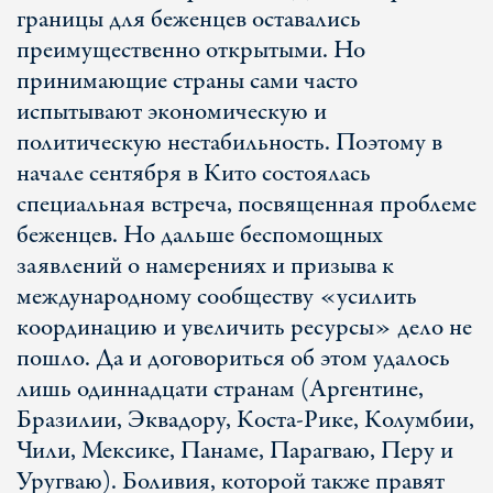
границы для беженцев оставались
преимущественно открытыми. Но
принимающие страны сами часто
испытывают экономическую и
политическую нестабильность. Поэтому в
начале сентября в Кито состоялась
специальная встреча, посвященная проблеме
беженцев. Но дальше беспомощных
заявлений о намерениях и призыва к
международному сообществу «усилить
координацию и увеличить ресурсы» дело не
пошло. Да и договориться об этом удалось
лишь одиннадцати странам (Аргентине,
Бразилии, Эквадору, Коста-Рике, Колумбии,
Чили, Мексике, Панаме, Парагваю, Перу и
Уругваю). Боливия, которой также правят