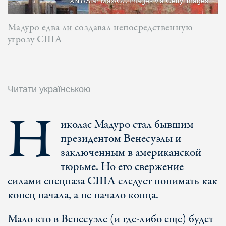
XNY/Star Max/GC Images via Getty images
Мадуро едва ли создавал непосредственную
угрозу США
Читати українською
Н
иколас Мадуро стал бывшим
президентом Венесуэлы и
заключенным в американской
тюрьме. Но его свержение
силами спецназа США следует понимать как
конец начала, а не начало конца.
Мало кто в Венесуэле (и где-либо еще) будет