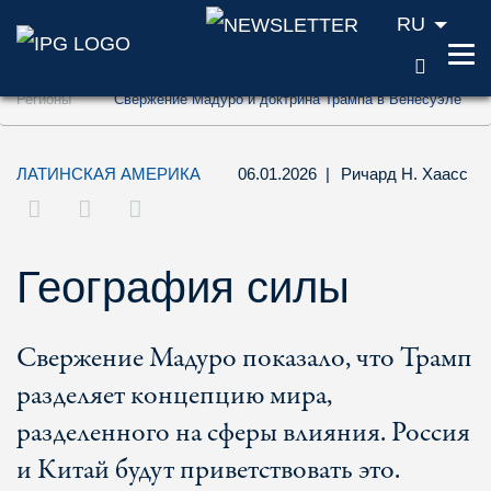
RU
ПОИС
Перейти к содержанию (ключ доступа '1'
Регионы
Свержение Мадуро и доктрина Трампа в Венесуэле
Перейти к поиску (ключ доступа '2')
Перейти к навигации (ключ доступа '3')
ЛАТИНСКАЯ АМЕРИКА
06.01.2026
|
Ричард Н. Хаасс
География силы
Свержение Мадуро показало, что Трамп
разделяет концепцию мира,
разделенного на сферы влияния. Россия
и Китай будут приветствовать это.