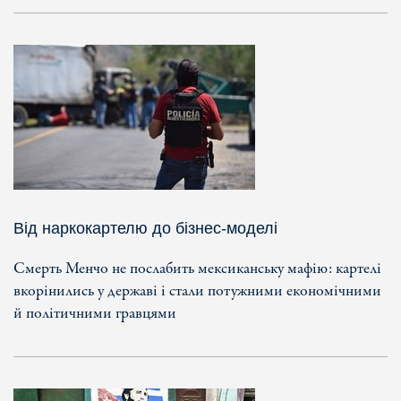
Від наркокартелю до бізнес-моделі
Смерть Менчо не послабить мексиканську мафію: картелі
вкорінились у державі і стали потужними економічними
й політичними гравцями