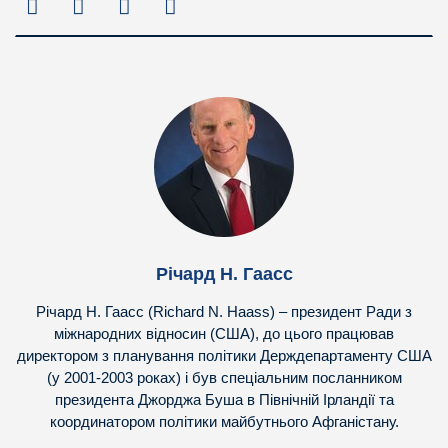
Річард Н. Гаасс
Річард Н. Гаасс (Richard N. Haass) – президент Ради з
міжнародних відносин (США), до цього працював
директором з планування політики Держдепартаменту США
(у 2001-2003 роках) і був спеціальним посланником
президента Джорджа Буша в Північній Ірландії та
координатором політики майбутнього Афганістану.