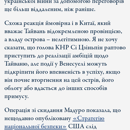
української війни за допомогою переговорів
ще більш віддаленим, ніж раніше.
Схожа реакція ймовірна і в Китаї, який
вважає Тайвань відокремленою провінцією,
а владу острова – нелегітимною. Я не хочу
сказати, що голова КНР Сі Цзіньпін раптово
приступить до реалізації амбіцій щодо
Тайваню, але події у Венесуелі можуть
підкріпити його впевненість в успіху, якщо
він почне вторгнення на цей острів, його
облогу або вдасться до інших способів
примусу.
Операція зі скидання Мадуро показала, що
нещодавно опубліковану
«Стратегію
національної безпеки»
США слід