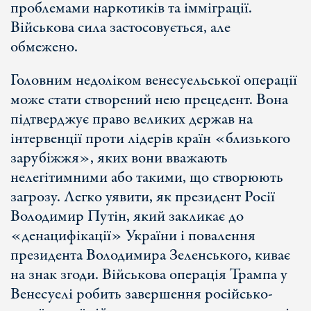
проблемами наркотиків та імміграції.
Військова сила застосовується, але
обмежено.
Головним недоліком венесуельської операції
може стати створений нею прецедент. Вона
підтверджує право великих держав на
інтервенції проти лідерів країн «близького
зарубіжжя», яких вони вважають
нелегітимними або такими, що створюють
загрозу. Легко уявити, як президент Росії
Володимир Путін, який закликає до
«денацифікації» України і повалення
президента Володимира Зеленського, киває
на знак згоди. Військова операція Трампа у
Венесуелі робить завершення російсько-