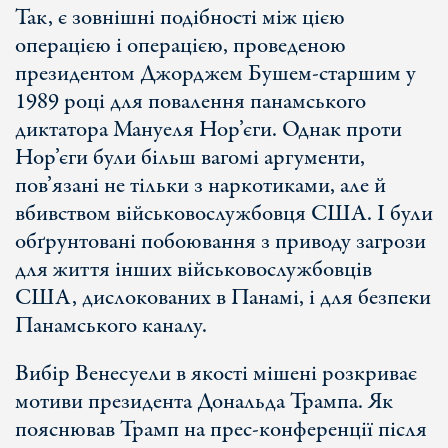
Так, є зовнішні подібності між цією
операцією і операцією, проведеною
президентом Джорджем Бушем-старшим у
1989 році для повалення панамського
диктатора Мануеля Нор’єги. Однак проти
Нор’єги були більш вагомі аргументи,
пов’язані не тільки з наркотиками, але й
вбивством військовослужбовця США. І були
обґрунтовані побоювання з приводу загрози
для життя інших військовослужбовців
США, дислокованих в Панамі, і для безпеки
Панамського каналу.
Вибір Венесуели в якості мішені розкриває
мотиви президента Дональда Трампа. Як
пояснював Трамп на прес-конференції після