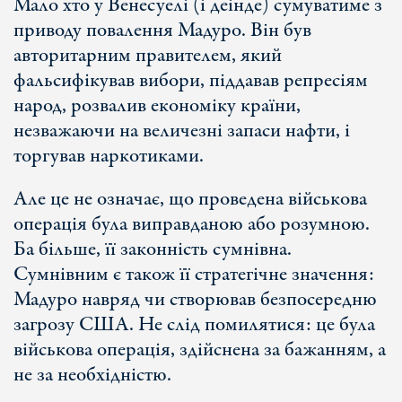
Мало хто у Венесуелі (і деінде) сумуватиме з
приводу повалення Мадуро. Він був
авторитарним правителем, який
фальсифікував вибори, піддавав репресіям
народ, розвалив економіку країни,
незважаючи на величезні запаси нафти, і
торгував наркотиками.
Але це не означає, що проведена військова
операція була виправданою або розумною.
Ба більше, її законність сумнівна.
Сумнівним є також її стратегічне значення:
Мадуро навряд чи створював безпосередню
загрозу США. Не слід помилятися: це була
військова операція, здійснена за бажанням, а
не за необхідністю.