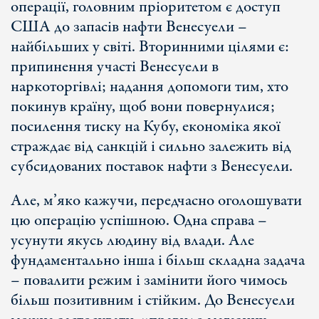
операції, головним пріоритетом є доступ
США до запасів нафти Венесуели –
найбільших у світі. Вторинними цілями є:
припинення участі Венесуели в
наркоторгівлі; надання допомоги тим, хто
покинув країну, щоб вони повернулися;
посилення тиску на Кубу, економіка якої
страждає від санкцій і сильно залежить від
субсидованих поставок нафти з Венесуели.
Але, м’яко кажучи, передчасно оголошувати
цю операцію успішною. Одна справа –
усунути якусь людину від влади. Але
фундаментально інша і більш складна задача
– повалити режим і замінити його чимось
більш позитивним і стійким. До Венесуели