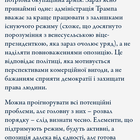
потрібна окупаційна армія. Зараз ясно
принаймні одне: адміністрація Трампа
вважає за краще працювати з залишками
існуючого режиму (схоже, що досягнуто
порозуміння з венесуельською віце-
президенткою, яка зараз очолює уряд), а не
наділяти повноваженнями опозицію. Це
відповідає політиці, яка мотивується
перспективами комерційної вигоди, а не
бажанням сприяти демократії і захищати
права людини.
Можна проігнорувати всі потенційні
проблеми, але головну з них – розвал
порядку – слід визнати чесно. Елементи, що
підтримують режим, будуть активні, а
опозиція далека від єдності, але готова