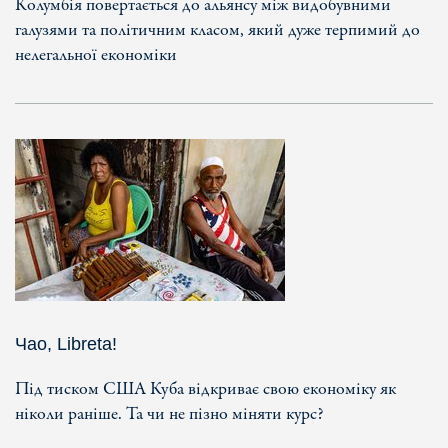
Колумбія повертається до альянсу між видобувними
галузями та політичним класом, який дуже терпимий до
нелегальної економіки
Чао, Libreta!
Під тиском США Куба відкриває свою економіку як
ніколи раніше. Та чи не пізно міняти курс?