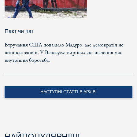
Пакт чи пат
Втручання США повалило Мадуро, але демократія не
виникає ззовні. У Венесуелі вирішальне значення має
внутрішня боротьба.
НАСТУПНІ СТАТТІ В АРХІВІ
НАЙПОПУЛЯРНІШІ