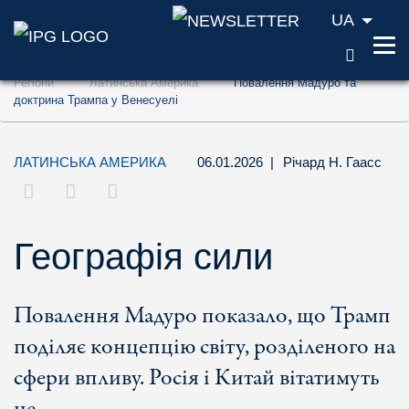
UA
ПОШУ
Перейти до змісту (ключ доступу '1')
Регіони
Латинська Америка
Повалення Мадуро та
Перейти до пошуку (ключ доступу '2')
доктрина Трампа у Венесуелі
Перейти до навігації (ключ доступу '3')
ЛАТИНСЬКА АМЕРИКА
06.01.2026
|
Річард Н. Гаасс
Географія сили
Повалення Мадуро показало, що Трамп
поділяє концепцію світу, розділеного на
сфери впливу. Росія і Китай вітатимуть