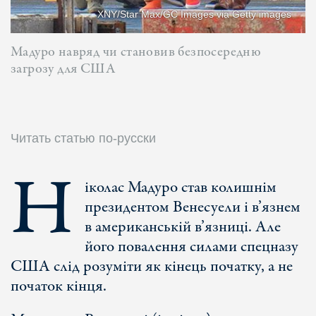
XNY/Star Max/GC Images via Getty images
Мадуро навряд чи становив безпосередню
загрозу для США
Читать статью по-русски
Н
іколас Мадуро став колишнім
президентом Венесуели і в’язнем
в американській в’язниці. Але
його повалення силами спецназу
США слід розуміти як кінець початку, а не
початок кінця.