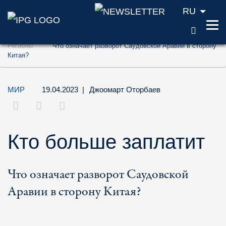
RU
ПОИС
Перейти к содержанию (ключ доступа '1'
Регионы
Что означает разворот Саудовской Аравии в сторону
Перейти к поиску (ключ доступа '2')
Китая?
Перейти к навигации (ключ доступа '3')
МИР
19.04.2023
|
Джоомарт Оторбаев
Кто больше заплатит
Что означает разворот Саудовской
Аравии в сторону Китая?