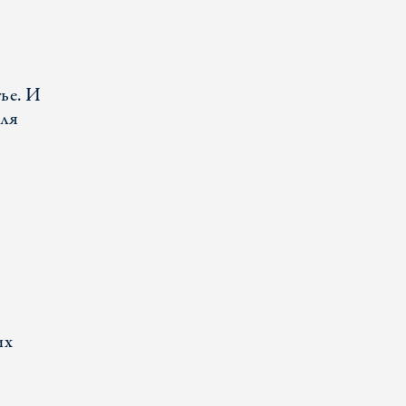
ье. И
для
их