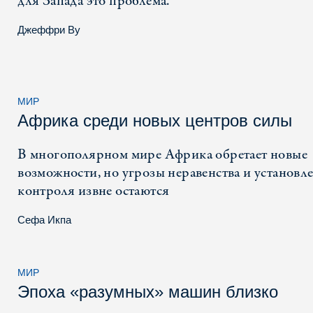
для Запада это проблема.
Джеффри Ву
МИР
Африка среди новых центров силы
В многополярном мире Африка обретает новые
возможности, но угрозы неравенства и установл
контроля извне остаются
Сефа Икпа
МИР
Эпоха «разумных» машин близко