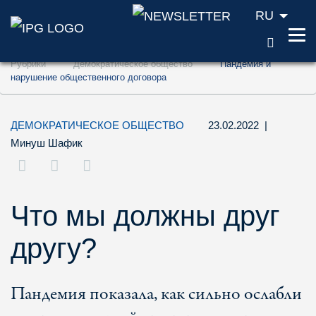
RU
ПОИС
Перейти к содержанию (ключ доступа '1'
Рубрики
Демократическое общество
Пандемия и
Перейти к поиску (ключ доступа '2')
нарушение общественного договора
Перейти к навигации (ключ доступа '3')
ДЕМОКРАТИЧЕСКОЕ ОБЩЕСТВО
23.02.2022
|
Минуш Шафик
Что мы должны друг
другу?
Пандемия показала, как сильно ослабли