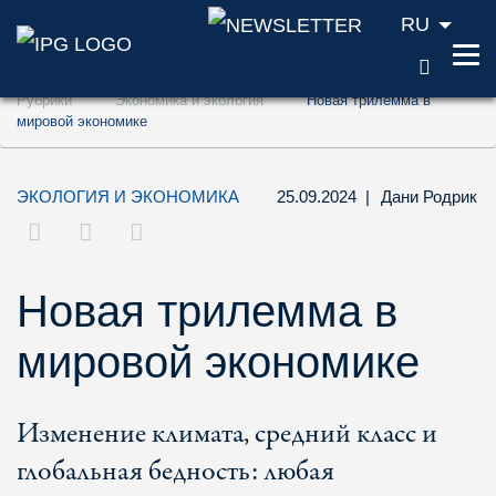
RU
ПОИС
Перейти к содержанию (ключ доступа '1'
Рубрики
Экономика и экология
Новая трилемма в
Перейти к поиску (ключ доступа '2')
мировой экономике
Перейти к навигации (ключ доступа '3')
ЭКОЛОГИЯ И ЭКОНОМИКА
25.09.2024
|
Дани Родрик
Новая трилемма в
мировой экономике
Изменение климата, средний класс и
глобальная бедность: любая