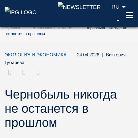
RU
ПОИС
Перейти к содержанию (ключ доступа '1'
Рубрики
Экономика и экология
Чернобыль никогда не
Перейти к поиску (ключ доступа '2')
останется в прошлом
Перейти к навигации (ключ доступа '3')
ЭКОЛОГИЯ И ЭКОНОМИКА
24.04.2026
|
Виктория
Губарева
Чернобыль никогда
не останется в
прошлом