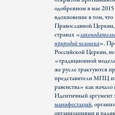
одобренном в мае 201
вдохновение в том, что
Православной Церкви, 
странах «
законодатель
природой человека
». Пр
Российской Церкви, не
«традиционной модели»
же русле трактуются п
представители МПЦ из
равенства» как начало
Идентичный аргумент з
манифестаций
, орган
организациями и ради