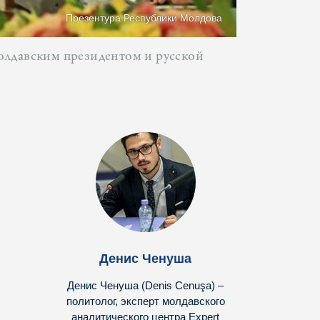
Презентура Республики Молдова
олдавским президентом и русской
Денис Ченуша
Денис Ченуша (Denis Cenuşa) –
политолог, эксперт молдавского
аналитического центра Expert