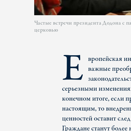
Частые встречи президента Додона с 
церковью
Е
вропейская ин
важные преобр
законодательс
серьезными изменения
конечном итоге, если 
настоящим, то внедрен
ценностей оставит след
Граждане станут более 