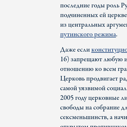
последние годы роль Р
подчиненных ей церкве
из центральных аргуме
путинского режима
.
Даже если
конституци
16) запрещают любую и
отношению ко всем гр
Церковь продвигает ра
самой уязвимой социал
2005 году церковные л
свободы на собрание д
сексменьшинств, а нач
открытом противнико