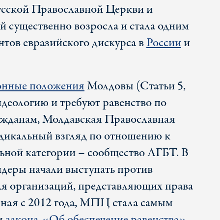
усской Православной Церкви и
й существенно возросла и стала одним
нтов евразийского дискурса в
России
и
онные положения
Молдовы (Статьи 5,
деологию и требуют равенство по
ажданам, Молдавская Православная
дикальный взгляд по отношению к
ьной категории – сообщество ЛГБТ. В
идеры начали выступать против
ля организаций, представляющих права
иная с 2012 года, МПЦ стала самым
м
закона «Об обеспечение равенства»
,