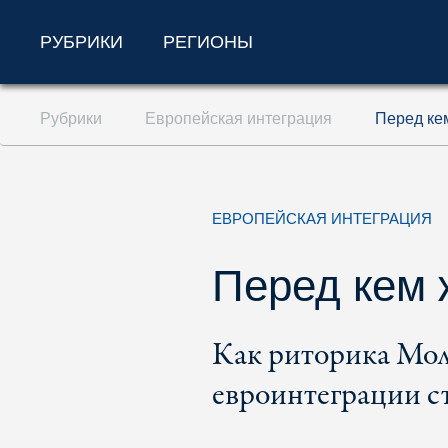
РУБРИКИ
РЕГИОНЫ
Перейти к содержанию (ключ доступа '1'
Рубрики
Европейская интеграция
Перед ке
Перейти к поиску (ключ доступа '2')
Перейти к навигации (ключ доступа '3')
ЕВРОПЕЙСКАЯ ИНТЕГРАЦИЯ
Перед кем 
Как риторика Мол
евроинтеграции с