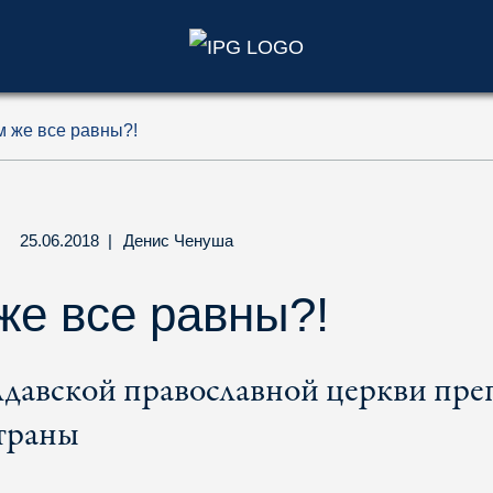
)
м же все равны?!
25.06.2018
|
Денис Ченуша
же все равны?!
давской православной церкви пре
траны