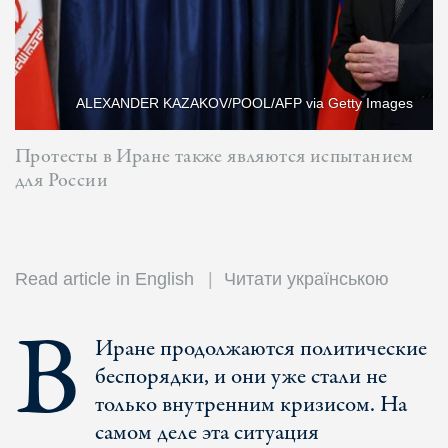
ALEXANDER KAZAKOV/POOL/AFP via Getty Images
Протесты в Иране также являются испытанием
для России
Read article in English
Читати українською
В
Иране продолжаются политические
беспорядки, и они уже стали не
только внутренним кризисом. На
самом деле эта ситуация