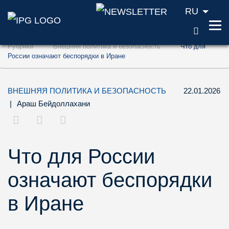
RU
ПОИС
Перейти к содержанию (ключ доступа '1'
Рубрики
Внешняя политика и безопасность
Что для
Перейти к поиску (ключ доступа '2')
России означают беспорядки в Иране
Перейти к навигации (ключ доступа '3')
ВНЕШНЯЯ ПОЛИТИКА И БЕЗОПАСНОСТЬ
22.01.2026
|
Араш Бейдоллахани
Что для России
означают беспорядки
в Иране