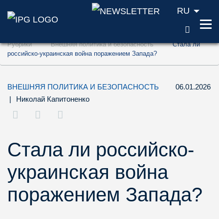
RU
ПОИС
Перейти к содержанию (ключ доступа '1'
Рубрики
Внешняя политика и безопасность
Стала ли
Перейти к поиску (ключ доступа '2')
российско-украинская война поражением Запада?
Перейти к навигации (ключ доступа '3')
ВНЕШНЯЯ ПОЛИТИКА И БЕЗОПАСНОСТЬ
06.01.2026
|
Николай Капитоненко
Стала ли российско-
украинская война
поражением Запада?