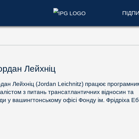
ПІДП
рдан Лейхніц
дан Лейхніц (Jordan Leichnitz) працює програмни
іалістом з питань трансатлантичних відносин та
ди у вашингтонському офісі Фонду ім. Фрідріха Еб