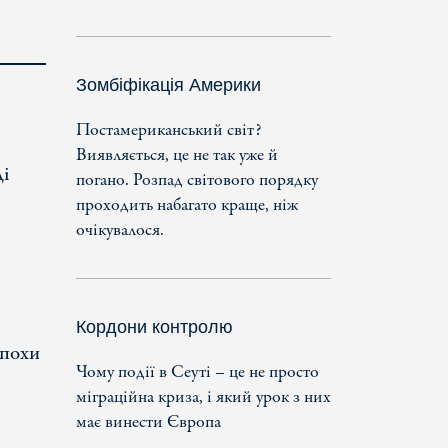
Зомбіфікація Америки
Постамериканський світ?
Виявляється, це не так уже й
ді
погано. Розпад світового порядку
проходить набагато краще, ніж
очікувалося.
Кордони контролю
епохи
Чому події в Сеуті – це не просто
міграційна криза, і який урок з них
має винести Європа