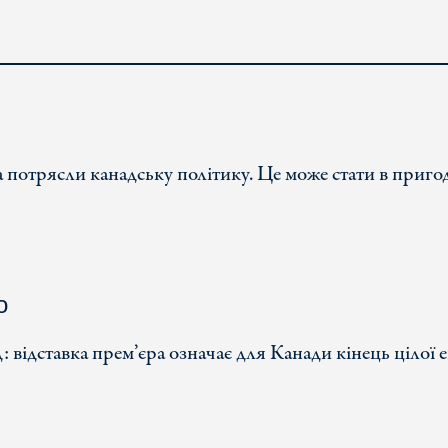
 потрясли канадську політику. Це може стати в приго
о
 відставка прем’єра означає для Канади кінець цілої 