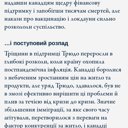
надавши канадцям щедру фінансову
підтримку і запобігши тисячам смертей, але
накази про вакцинацію і локдауни сильно
розкололи суспільство.
…і поступовий розпад
Тріщини в підтримці Трюдо переросли в
глибокі розколи, коли країну охопила
постпандемічна інфляція. Канадці боролися
з небаченим зростанням цін на житло та
продукти, але уряд Трюдо, здавалося, був не
в змозі ефективно вирішити ці проблеми й
плив за течією від кризи до кризи. Значне
збільшення імміграції, за яке свого часу
агітували, перетворилося з переваги на
фактор конкуренції за житло, і канадці