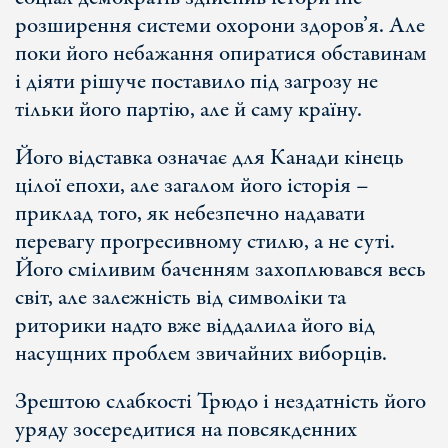
розширення системи охорони здоров’я. Але
поки його небажання опиратися обставинам
і діяти рішуче поставило під загрозу не
тільки його партію, але й саму країну.
Його відставка означає для Канади кінець
цілої епохи, але загалом його історія –
приклад того, як небезпечно надавати
перевагу прогресивному стилю, а не суті.
Його сміливим баченням захоплювався весь
світ, але залежність від символіки та
риторики надто вже віддалила його від
насущних проблем звичайних виборців.
Зрештою слабкості Трюдо і нездатність його
уряду зосередитися на повсякденних