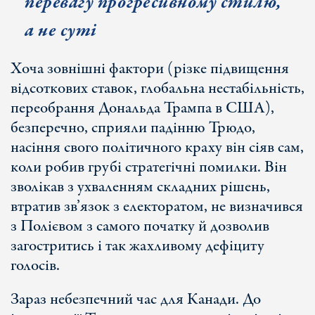
перевагу прогресивному стилю,
а не суті
Хоча зовнішні фактори (різке підвищення
відсоткових ставок, глобальна нестабільність,
переобрання Дональда Трампа в США),
безперечно, сприяли падінню Трюдо,
насіння свого політичного краху він сіяв сам,
коли робив грубі стратегічні помилки. Він
зволікав з ухваленням складних рішень,
втратив зв’язок з електоратом, не визначився
з Полієвом з самого початку й дозволив
загостритись і так жахливому дефіциту
голосів.
Зараз небезпечний час для Канади. До