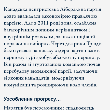
Канадська центристська Ліберальна партія
довго вважалася закономірно правлячою
партією. Але в 2011 році вона, ослаблена
багаторічним поганим керівництвом і
внутрішнім розколом, зазнала нищівної
поразки на виборах. Через два роки Трюдо
балотувався на посаду лідера партії і вже в
першому турі здобув абсолютну перемогу.
Він разом зі згуртованою командою почав
перебудову виснаженої партії, залучаючи
зіркових кандидатів, модернізуючи
комунікації та розширюючи коло членів.
Уособлення прогресу…
Наратив був переможним: спадкоємець