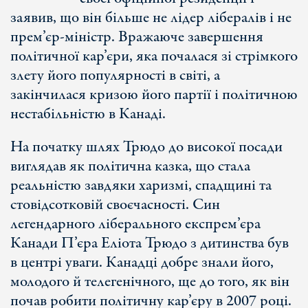
заявив, що він більше не лідер лібералів і не
прем’єр-міністр. Вражаюче завершення
політичної кар’єри, яка почалася зі стрімкого
злету його популярності в світі, а
закінчилася кризою його партії і політичною
нестабільністю в Канаді.
На початку шлях Трюдо до високої посади
виглядав як політична казка, що стала
реальністю завдяки харизмі, спадщині та
стовідсотковій своєчасності. Син
легендарного ліберального експрем’єра
Канади П’єра Еліота Трюдо з дитинства був
в центрі уваги. Канадці добре знали його,
молодого й телегенічного, ще до того, як він
почав робити політичну кар’єру в 2007 році.