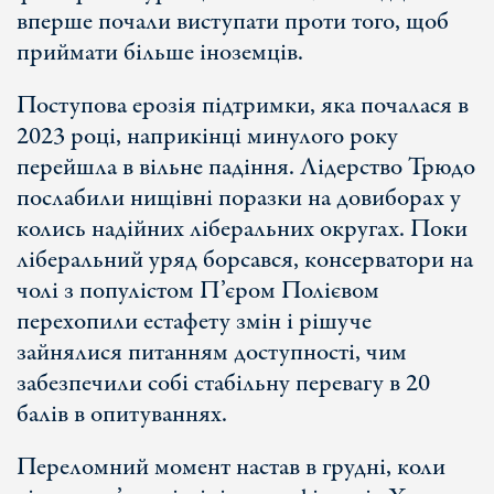
вперше почали виступати проти того, щоб
приймати більше іноземців.
Поступова ерозія підтримки, яка почалася в
2023 році, наприкінці минулого року
перейшла в вільне падіння. Лідерство Трюдо
послабили нищівні поразки на довиборах у
колись надійних ліберальних округах. Поки
ліберальний уряд борсався, консерватори на
чолі з популістом П’єром Полієвом
перехопили естафету змін і рішуче
зайнялися питанням доступності, чим
забезпечили собі стабільну перевагу в 20
балів в опитуваннях.
Переломний момент настав в грудні, коли