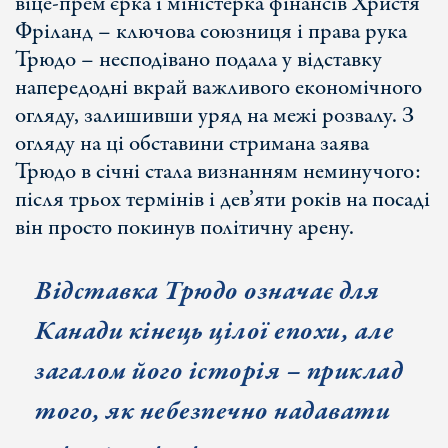
віце-прем’єрка і міністерка фінансів Христя
Фріланд – ключова союзниця і права рука
Трюдо – несподівано подала у відставку
напередодні вкрай важливого економічного
огляду, залишивши уряд на межі розвалу. З
огляду на ці обставини стримана заява
Трюдо в січні стала визнанням неминучого:
після трьох термінів і дев’яти років на посаді
він просто покинув політичну арену.
Відставка Трюдо означає для
Канади кінець цілої епохи, але
загалом його історія – приклад
того, як небезпечно надавати