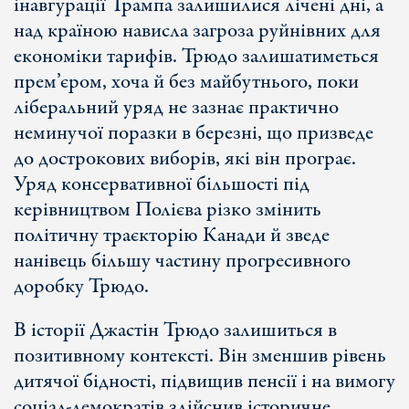
інавгурації Трампа залишилися лічені дні, а
над країною нависла загроза руйнівних для
економіки тарифів. Трюдо залишатиметься
прем’єром, хоча й без майбутнього, поки
ліберальний уряд не зазнає практично
неминучої поразки в березні, що призведе
до дострокових виборів, які він програє.
Уряд консервативної більшості під
керівництвом Полієва різко змінить
політичну траєкторію Канади й зведе
нанівець більшу частину прогресивного
доробку Трюдо.
В історії Джастін Трюдо залишиться в
позитивному контексті. Він зменшив рівень
дитячої бідності, підвищив пенсії і на вимогу
соціал-демократів здійснив історичне