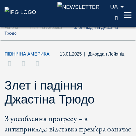
UA
ПОШУ
Перейти до змісту (ключ доступу '1')
Регіони
Північна Америка
Злет і падіння Джастіна
Перейти до пошуку (ключ доступу '2')
Трюдо
Перейти до навігації (ключ доступу '3')
ПІВНІЧНА АМЕРИКА
13.01.2025
|
Джордан Лейхніц
Злет і падіння
Джастіна Трюдо
З уособлення прогресу – в
антиприклад: відставка прем’єра означає