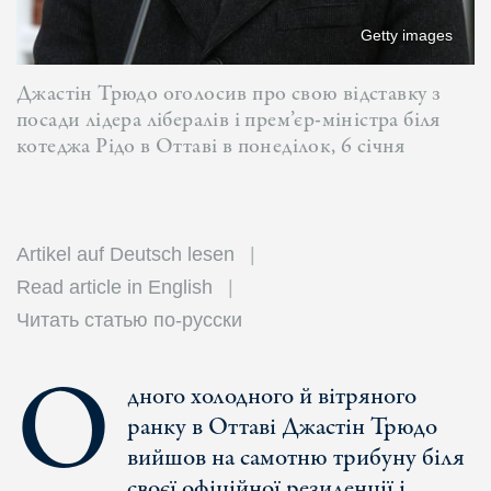
Getty images
Джастін Трюдо оголосив про свою відставку з
посади лідера лібералів і прем’єр-міністра біля
котеджа Рідо в Оттаві в понеділок, 6 січня
Artikel auf Deutsch lesen
Read article in English
Читать статью по-русски
О
дного холодного й вітряного
ранку в Оттаві Джастін Трюдо
вийшов на самотню трибуну біля
своєї офіційної резиденції і