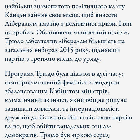
найбільш знаменитого політичного клану
Канади зайняв своє місце, щоб вивести
Ліберальну партію з політичної кризи. І він
це зробив. Обстоюючи «сонячний шлях»,
Трюдо забезпечив лібералам більшість на
загальних виборах 2015 року, піднявши
партію з третього місця до уряду.
Програма Трюдо була цілком в дусі часу:
самопроголошений фемініст з гендерно
збалансованим Кабінетом міністрів,
кліматичний активіст, який обіцяє рішуче
захищати довкілля, та інтернаціоналіст,
дружній до біженців. Він повів свою партію
вліво, щоб обійти канадських соціал-
демократів. Трюдо був зіркою серед