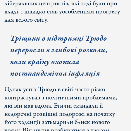
ліберальних центристів, які тоді були при
владі, і швидко став уособленням прогресу
для всього світу.
Тріщини в підтримці Трюдо
переросли в глибокі розколи,
коли країну охопила
постпандемічна інфляція
Однак успіх Трюдо в світі часто різко
контрастував з політичними проблемами,
які він мав вдома. Етичні скандали й
недоречні розкішні подорожі на початку
його каденції затьмарили блиск нового
уряду. Він мусив розбиратися з хаосом