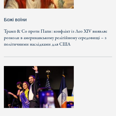
Божі воїни
Трамп & Co проти Папи: конфлікт із Лео XIV виявляє
розколи в американському релігійному середовищі – з
політичними наслідками для США