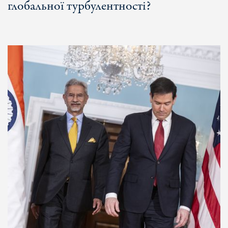
глобальної турбулентності?