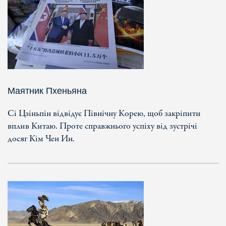
Маятник Пхеньяна
Сі Цзіньпін відвідує Північну Корею, щоб закріпити
вплив Китаю. Проте справжнього успіху від зустрічі
досяг Кім Чен Ин.