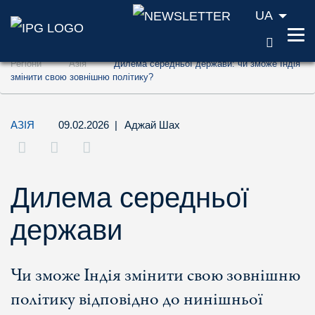
UA
ПОШУ
Перейти до змісту (ключ доступу '1')
Регіони
Азія
Дилема середньої держави: чи зможе Індія
Перейти до пошуку (ключ доступу '2')
змінити свою зовнішню політику?
Перейти до навігації (ключ доступу '3')
АЗІЯ
09.02.2026
|
Аджай Шах
Дилема середньої
держави
Чи зможе Індія змінити свою зовнішню
політику відповідно до нинішньої