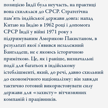
позицією Індії була неучасть, на практиці
вона схилялася до СРСР. Стратегічна
пам’ять індійської держави довга: напад
Китаю на Індію в 1962 році і допомога
СРСР Індії у війні 1971 року з
підтримуваним Америкою Пакистаном, в
результаті якої з’явився незалежний
Бангладеш, не є якоюсь історичною
приміткою. Це, як і раніше, визначальні
події для багатьох в індійському
істеблішменті, який, до речі, давно схильний
до економічного націоналізму: він завжди
тактично готовий використовувати силу
держави для «захисту» вітчизняних
компаній і працівників.