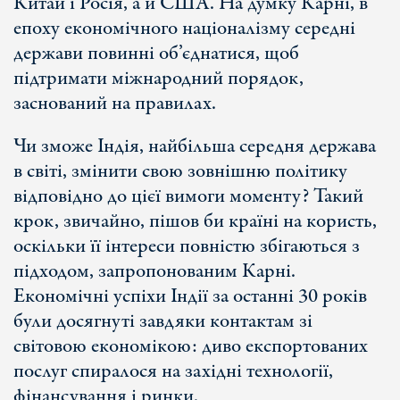
Китай і Росія, а й США. На думку Карні, в
епоху економічного націоналізму середні
держави повинні об’єднатися, щоб
підтримати міжнародний порядок,
заснований на правилах.
Чи зможе Індія, найбільша середня держава
в світі, змінити свою зовнішню політику
відповідно до цієї вимоги моменту? Такий
крок, звичайно, пішов би країні на користь,
оскільки її інтереси повністю збігаються з
підходом, запропонованим Карні.
Економічні успіхи Індії за останні 30 років
були досягнуті завдяки контактам зі
світовою економікою: диво експортованих
послуг спиралося на західні технології,
фінансування і ринки.