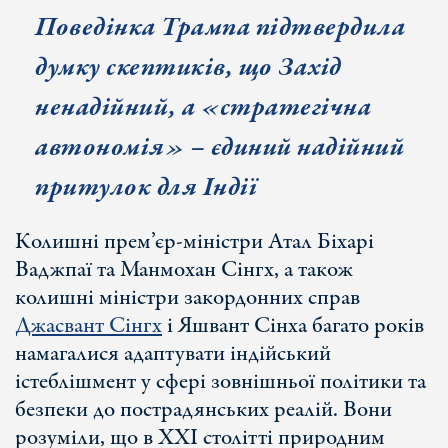
Поведінка Трампа підтвердила
думку скептиків, що Захід
ненадійний, а «стратегічна
автономія» – єдин
ий надійн
ий
притулок для Індії
Колишні прем’єр-міністри Атал Біхарі
Ваджпаї та Манмохан Сінгх, а також
колишні міністри закордонних справ
Джасвант Сінгх
і Яшвант Сінха багато років
намагалися адаптувати індійський
істеблішмент у сфері зовнішньої політики та
безпеки до пострадянських реалій. Вони
розуміли, що в XXI столітті природним