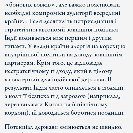
«бойових вовків», але важко пояснювати
необхідні компроміси аудиторії всередині
країни. Після десятиліть неприєднання і
стратегічної автономії зовнішня політика
Індії коливається між першим і другим
типами. У влади країни алергія на корекцію
внутрішньої політики на догоду зовнішнім
партнерам. Крім того, це відповідає
нестратегічному підходу, який в цілому
характерний для індійської держави. В
результаті Індія часто опиняється в ізоляції,
а коли її безпека під загрозою (наприклад,
через вилазки Китаю на її північному
кордоні), їй доводиться боротися поодинці.
Потенціал держави змінюється не швидко.