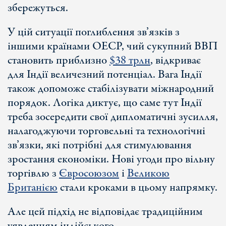
збережуться.
У цій ситуації поглиблення зв’язків з
іншими країнами ОЕСР, чий сукупний ВВП
становить приблизно
$38 трлн
, відкриває
для Індії величезний потенціал. Вага Індії
також допоможе стабілізувати міжнародний
порядок. Логіка диктує, що саме тут Індії
треба зосередити свої дипломатичні зусилля,
налагоджуючи торговельні та технологічні
зв’язки, які потрібні для стимулювання
зростання економіки. Нові угоди про вільну
торгівлю з
Євросоюзом
і
Великою
Британією
стали кроками в цьому напрямку.
Але цей підхід не відповідає традиційним