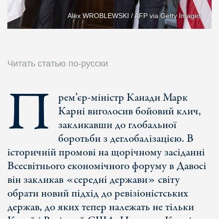
Alex WROBLEWSKI / AFP via Getty Images
Читать статью по-русски
П
рем’єр-міністр Канади Марк
Карні виголосив бойовий клич,
закликавши до глобальної
боротьби з деглобалізацією. В
історичній промові на щорічному засіданні
Всесвітнього економічного форуму в Давосі
він закликав «середні держави» світу
обрати новий підхід до ревізіоністських
держав, до яких тепер належать не тільки