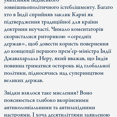
уявленням індійського
зовнішньополітичного істеблішменту. Багато
хто в Індії сприйняв заклик Карні як
підтвердження традиційної для країни
доктрини неучасті. Чимало коментаторів
скористалися риторикою «середніх
держав», щоб довести користь повернення
до концепції першого прем’єр-міністра Індії
Джавахарлала Неру, який вважав, що Індія
повинна триматися осторонь від глобальної
політики, підносячись над суперництвом
великих держав.
Звідки взялося таке мислення? Воно
пояснюється глибоко вкоріненими
антиколоніальними та антизахідними
настроями. І хоча десятиліттями заявленою