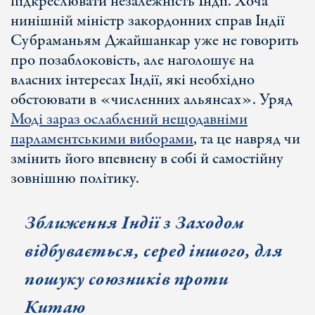
підкреслювати незалежність Індії. Хоча
нинішній міністр закордонних справ Індії
Субраманьям Джайшанкар уже не говорить
про позаблоковість, але наголошує на
власних інтересах Індії, які необхідно
обстоювати в «численних альянсах». Уряд
Моді зараз ослаблений нещодавніми
парламентськими виборами
, та це навряд чи
змінить його впевнену в собі й самостійну
зовнішню політику.
Зближення Індії з Заходом
відбувається, серед іншого, для
пошуку союзників проти
Китаю