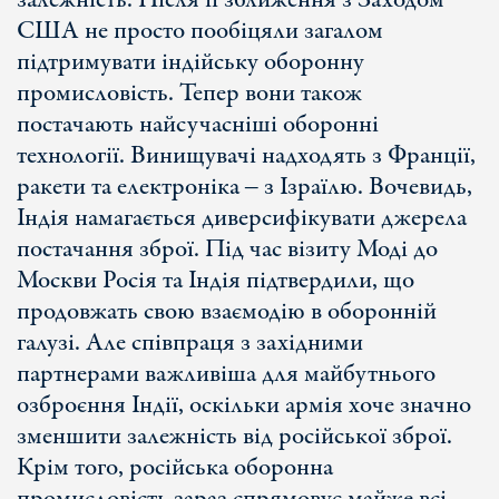
залежність. Після її зближення з Заходом
США не просто пообіцяли загалом
підтримувати індійську оборонну
промисловість. Тепер вони також
постачають найсучасніші оборонні
технології. Винищувачі надходять з Франції,
ракети та електроніка ‒ з Ізраїлю. Вочевидь,
Індія намагається диверсифікувати джерела
постачання зброї. Під час візиту Моді до
Москви Росія та Індія підтвердили, що
продовжать свою взаємодію в оборонній
галузі. Але співпраця з західними
партнерами важливіша для майбутнього
озброєння Індії, оскільки армія хоче значно
зменшити залежність від російської зброї.
Крім того, російська оборонна