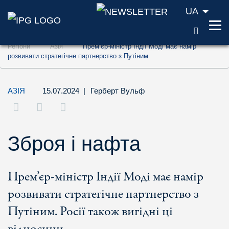
UA
ПОШУ
Перейти до змісту (ключ доступу '1')
Регіони
Азія
Прем’єр-міністр Індії Моді має намір
Перейти до пошуку (ключ доступу '2')
розвивати стратегічне партнерство з Путіним
Перейти до навігації (ключ доступу '3')
АЗІЯ
15.07.2024
|
Герберт Вульф
Зброя і нафта
Прем’єр-міністр Індії Моді має намір
розвивати стратегічне партнерство з
Путіним. Росії також вигідні ці