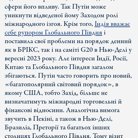
сфери його впливу. Так Путін може
уникнути відведеної йому Заходом ролі
міжнародного ізгоя. Крім того,
Індія вважає
себе рупором Глобального Півдня
і
поставила свої проблеми на порядок денний
як в БРІКС, так і на саміті G20 в Нью-Делі у
вересні 2023 року. Але інтереси Індії, Росії,
Китаю та Глобального Півдня загалом
збігаються. Путін часто говорить про новий,
«багатополярний світовий порядок», в
якому США, тобто Захід, більше не
визначатимуть міжнародні торговельні й
фінансові відносини. Аналогічна вимога
звучить в Пекіні, а також в Нью-Делі,
Бразиліа, Преторії та багатьох інших
столицях Глобального Півдня. Тому візит