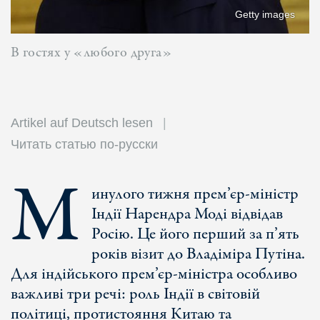
Getty images
В гостях у «любого друга»
Artikel auf Deutsch lesen
Читать статью по-русски
М
инулого тижня прем’єр-міністр
Індії Нарендра Моді відвідав
Росію. Це його перший за п’ять
років візит до Владіміра Путіна.
Для індійського прем’єр-міністра особливо
важливі три речі: роль Індії в світовій
політиці, протистояння Китаю та