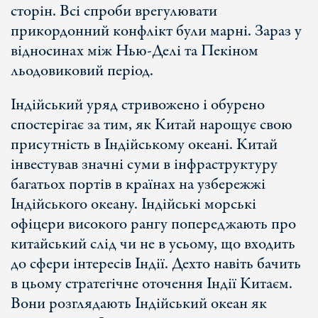
сторін. Всі спроби врегулювати
прикордонний конфлікт були марні. Зараз у
відносинах між Нью-Делі та Пекіном
льодовиковий період.
Індійський уряд стривожено і обурено
спостерігає за тим, як Китай нарощує свою
присутність в Індійському океані. Китай
інвестував значні суми в інфраструктуру
багатьох портів в країнах на узбережжі
Індійського океану. Індійські морські
офіцери високого рангу попереджають про
китайський слід чи не в усьому, що входить
до сфери інтересів Індії. Дехто навіть бачить
в цьому стратегічне оточення Індії Китаєм.
Вони розглядають Індійський океан як