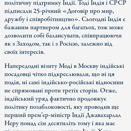
політичну підтримку Індії. Тоді Індія і СРСР
підписали 25-річний «Договір про мир,
дружбу і співробітництво». Сьогодні Індія є
бажаним партнером для багатьох, тож може
дозволити собі балансувати, співпрацюючи
як з Заходом, так і з Росією, залежно від
своїх інтересів.
Напередодні візиту Моді в Москву індійські
посадовці чітко підкреслювали, що ні ця
подія, ні самі індійсько-російські відносини
не спрямовані проти третіх сторін. Отже,
індійський уряд фактично продовжує
політику позаблоковості, яку проводив ще
перший прем’єр-міністр Індії Джавахарлал
Неру понад сім десятиліть тому і яка має