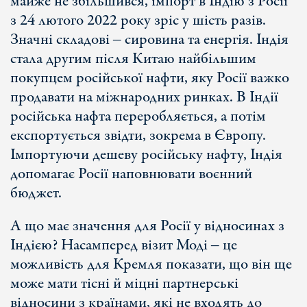
майже не збільшився, імпорт в Індію з Росії
з 24 лютого 2022 року зріс у шість разів.
Значні складові ‒ сировина та енергія. Індія
стала другим після Китаю найбільшим
покупцем російської нафти, яку Росії важко
продавати на міжнародних ринках. В Індії
російська нафта переробляється, а потім
експортується звідти, зокрема в Європу.
Імпортуючи дешеву російську нафту, Індія
допомагає Росії наповнювати воєнний
бюджет.
А що має значення для Росії у відносинах з
Індією? Насамперед візит Моді ‒ це
можливість для Кремля показати, що він ще
може мати тісні й міцні партнерські
відносини з країнами, які не входять до