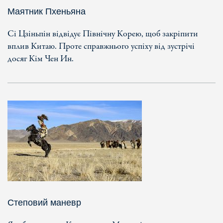
Маятник Пхеньяна
Сі Цзіньпін відвідує Північну Корею, щоб закріпити
вплив Китаю. Проте справжнього успіху від зустрічі
досяг Кім Чен Ин.
Степовий маневр