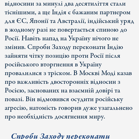
відносини за минулі два десятиліття стали
тіснішими, а ще Індія є бажаним партнером
для ЄС, Японії та Австралії, індійський уряд
в жодному разі не повертається спиною до
Росії. Навіть напад на Україну нічого не
змінив. Спроби Заходу переконати Індію
зайняти чітку позицію проти Росії після
російського вторгнення в Україну
провалилися з тріском. В Москві Моді казав
про важливість двосторонніх відносин з
Росією, заснованих на взаємній довірі та
повазі. Він відмовився осудити російську
агресію, натомість говорив дуже узагальнено
про необхідність досягнення миру.
Спроби Заходу переконати