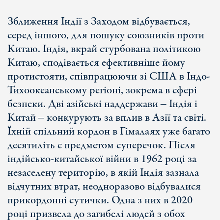
Зближення Індії з Заходом відбувається,
серед іншого, для пошуку союзників проти
Китаю. Індія, вкрай стурбована політикою
Китаю, сподівається ефективніше йому
протистояти, співпрацюючи зі США в Індо-
Тихоокеанському регіоні, зокрема в сфері
безпеки. Дві азійські наддержави ‒ Індія і
Китай ‒ конкурують за вплив в Азії та світі.
Їхній спільний кордон в Гімалаях уже багато
десятиліть є предметом суперечок. Після
індійсько-китайської війни в 1962 році за
незаселену територію, в якій Індія зазнала
відчутних втрат, неодноразово відбувалися
прикордонні сутички. Одна з них в 2020
році призвела до загибелі людей з обох