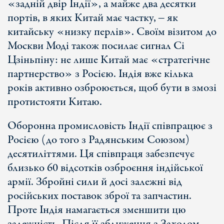
«задній двір Індії», а майже два десятки
портів, в яких Китай має частку, ‒ як
китайську «низку перлів». Своїм візитом до
Москви Моді також посилає сигнал Сі
Цзіньпіну: не лише Китай має «стратегічне
партнерство» з Росією. Індія вже кілька
років активно озброюється, щоб бути в змозі
протистояти Китаю.
Оборонна промисловість Індії співпрацює з
Росією (до того з Радянським Союзом)
десятиліттями. Ця співпраця забезпечує
близько 60 відсотків озброєння індійської
армії. Збройні сили й досі залежні від
російських поставок зброї та запчастин.
Проте Індія намагається зменшити цю