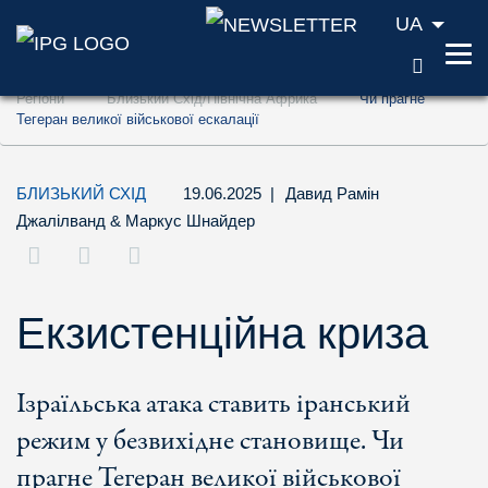
UA
ПОШУ
Перейти до змісту (ключ доступу '1')
Регіони
Близький Схід/Північна Африка
Чи прагне
Перейти до пошуку (ключ доступу '2')
Тегеран великої військової ескалації
Перейти до навігації (ключ доступу '3')
БЛИЗЬКИЙ СХІД
19.06.2025
|
Давид Рамін
Джалілванд
&
Маркус Шнайдер
Екзистенційна криза
Ізраїльська атака ставить іранський
режим у безвихідне становище. Чи
прагне Тегеран великої військової