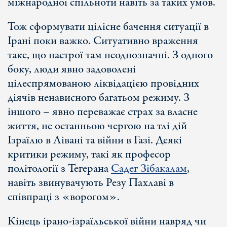
міжнародної спільноти навіть за таких умов.
Тож сформувати цілісне бачення ситуації в
Ірані поки важко. Ситуативно враження
таке, що настрої там неоднозначні. З одного
боку, люди явно задоволені
цілеспрямованою ліквідацією провідних
діячів ненависного багатьом режиму. З
іншого – явно переважає страх за власне
життя, не останньою чергою на тлі дій
Ізраїлю в Лівані та війни в Газі. Деякі
критики режиму, такі як професор
політології з Тегерана
Садег Зібакалам
,
навіть звинувачують Резу Пахлаві в
співпраці з «ворогом».
Кінець ірано-ізраїльської війни навряд чи