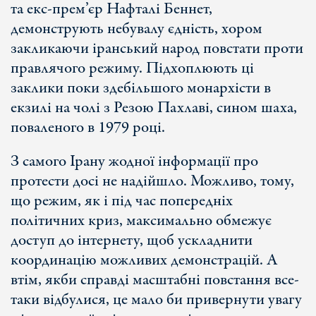
та екс-прем’єр Нафталі Беннет,
демонструють небувалу єдність, хором
закликаючи іранський народ повстати проти
правлячого режиму. Підхоплюють ці
заклики поки здебільшого монархісти в
екзилі на чолі з Резою Пахлаві, сином шаха,
поваленого в 1979 році.
З самого Ірану жодної інформації про
протести досі не надійшло. Можливо, тому,
що режим, як і під час попередніх
політичних криз, максимально обмежує
доступ до інтернету, щоб ускладнити
координацію можливих демонстрацій. А
втім, якби справді масштабні повстання все-
таки відбулися, це мало би привернути увагу