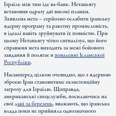
Ізраїль між тим іде ва-банк. Нетаньягу
встановив одразу дві високі планки.
Заявлена мета – серйозно ослабити іранську
ядерну програму та ракетну промисловість,
в ідеалі навіть зруйнувати їх повністю. При
цьому Нетаньягу чітко сигналізує, що його
справжня мета виходить за межі бойового
завдання й полягає в
поваленні Ісламської
Республіки
.
Насамперед цілком очевидно, що з ядерною
зброєю Іран становитиме екзистенційну
загрозу для Ізраїлю. Щоправда,
американські спецслужби, посилаючись на
свої
дані за березень
, вважають, що іранська
влада поки не прийняла однозначного