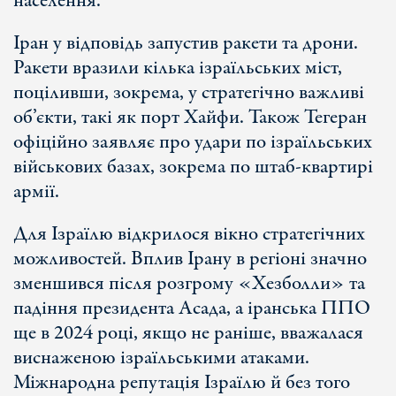
населення.
Іран у відповідь запустив ракети та дрони.
Ракети вразили кілька ізраїльських міст,
поціливши, зокрема, у стратегічно важливі
об’єкти, такі як порт Хайфи. Також Тегеран
офіційно заявляє про удари по ізраїльських
військових базах, зокрема по штаб-квартирі
армії.
Для Ізраїлю відкрилося вікно стратегічних
можливостей. Вплив Ірану в регіоні значно
зменшився після розгрому «Хезболли» та
падіння президента Асада, а іранська ППО
ще в 2024 році, якщо не раніше, вважалася
виснаженою ізраїльськими атаками.
Міжнародна репутація Ізраїлю й без того