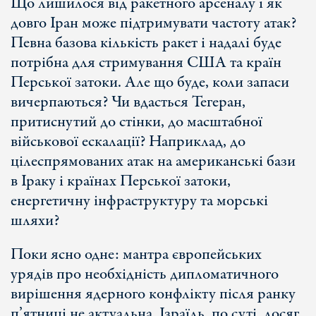
Що лишилося від ракетного арсеналу і як
довго Іран може підтримувати частоту атак?
Певна базова кількість ракет і надалі буде
потрібна для стримування США та країн
Перської затоки. Але що буде, коли запаси
вичерпаються? Чи вдасться Тегеран,
притиснутий до стінки, до масштабної
військової ескалації? Наприклад, до
цілеспрямованих атак на американські бази
в Іраку і країнах Перської затоки,
енергетичну інфраструктуру та морські
шляхи?
Поки ясно одне: мантра європейських
урядів про необхідність дипломатичного
вирішення ядерного конфлікту після ранку
п’ятниці не актуальна. Ізраїль, по суті, досяг