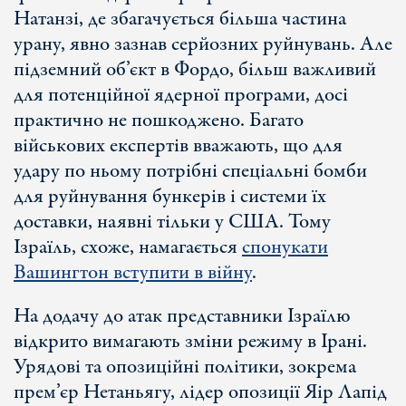
Натанзі, де збагачується більша частина
урану, явно зазнав серйозних руйнувань. Але
підземний об’єкт в Фордо, більш важливий
для потенційної ядерної програми, досі
практично не пошкоджено. Багато
військових експертів вважають, що для
удару по ньому потрібні спеціальні бомби
для руйнування бункерів і системи їх
доставки, наявні тільки у США. Тому
Ізраїль, схоже, намагається
спонукати
Вашингтон вступити в війну
.
На додачу до атак представники Ізраїлю
відкрито вимагають зміни режиму в Ірані.
Урядові та опозиційні політики, зокрема
прем’єр Нетаньягу, лідер опозиції Яір Лапід