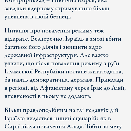
Контрприклад – Північна Корея, яка
завдяки ядерному стримуванню більш
упевнена в своїй безпеці.
Питання про повалення режиму теж
відкрите. Безперечно, Ізраїль в змозі вбити
багатьох його діячів і знищити ядро
державної інфраструктури. Але важко
уявити, що після повалення режиму з руїн
Ісламської Республіки постане життєздатна,
ба навіть демократична, держава. Приклади
в регіоні, від Афганістану через Ірак до Лівії,
впевненості в цьому не додають.
Більш правдоподібним на тлі недавніх дій
Ізраїлю видається інший сценарій: як в
Сирії після повалення Асада. Тобто за мету