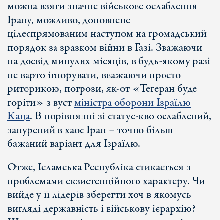
можна взяти значне військове ослаблення
Ірану, можливо, доповнене
цілеспрямованим наступом на громадський
порядок за зразком війни в Газі. Зважаючи
на досвід минулих місяців, в будь-якому разі
не варто ігнорувати, вважаючи просто
риторикою, погрози, як-от «Тегеран буде
горіти» з вуст
міністра оборони Ізраїлю
Каца
. В порівнянні зі статус-кво ослаблений,
занурений в хаос Іран – точно більш
бажаний варіант для Ізраїлю.
Отже, Ісламська Республіка стикається з
проблемами екзистенційного характеру. Чи
вийде у її лідерів зберегти хоч в якомусь
вигляді державність і військову ієрархію?