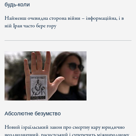
будь-коли
Найменш очевидна сторона війни – інформаційна, і в
ній Іран часто бере гору
Абсолютне безумство
Новий ізраїльський закон про смертну кару юридично
неоднозначний, расистський і суперечить міжнародному