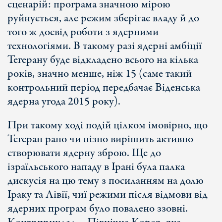
сценарій: програма значною мірою
руйнується, але режим зберігає владу й до
того ж досвід роботи з ядерними
технологіями. В такому разі ядерні амбіції
Тегерану буде відкладено всього на кілька
років, значно менше, ніж 15 (саме такий
контрольний період передбачає Віденська
ядерна угода 2015 року).
При такому ході подій цілком імовірно, що
Тегеран рано чи пізно вирішить активно
створювати ядерну зброю. Ще до
ізраїльського нападу в Ірані була палка
дискусія на цю тему з посиланням на долю
Іраку та Лівії, чиї режими після відмови від
ядерних програм було повалено ззовні.