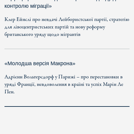
контролю міграції»
Клер Ейнслі про невдачі Лейбористської партії, стратегію
для лівоцентристських партій та нову реформу
британського уряду щодо мігрантів
«Молодша версія Макрона»
Адрієнн Вольтерсдорф у Парижі – про перестановки в
уряді Франції, невдоволення в країні та успіх Марін Ле
Пен.