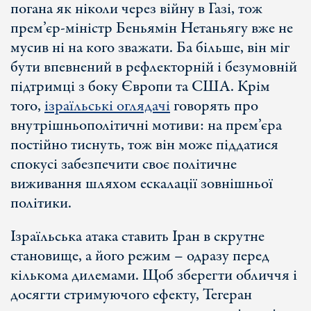
погана як ніколи через війну в Газі, тож
прем’єр-міністр Беньямін Нетаньягу вже не
мусив ні на кого зважати. Ба більше, він міг
бути впевнений в рефлекторній і безумовній
підтримці з боку Європи та США. Крім
того,
ізраїльські оглядачі
говорять про
внутрішньополітичні мотиви: на прем’єра
постійно тиснуть, тож він може піддатися
спокусі забезпечити своє політичне
виживання шляхом ескалації зовнішньої
політики.
Ізраїльська атака ставить Іран в скрутне
становище, а його режим – одразу перед
кількома дилемами. Щоб зберегти обличчя і
досягти стримуючого ефекту, Тегеран