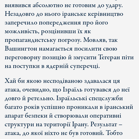
виявився абсолютно не готовим до удару.
Незадовго до нього іранське керівництво
заперечило попередження про його
можливість, розцінивши їх як
пропагандистську погрозу. Мовляв, так
Вашингтон намагається посилити свою
переговорну позицію й змусити Тегеран піти
на поступки в ядерній суперечці.
Хай би якою несподіваною здавалася ця
атака, очевидно, що Ізраїль готувався до неї
довго й ретельно. Ізраїльські спецслужби
багато років успішно проникали в іранський
апарат безпеки й створювали оперативні
структури на території Ірану. Результат –
атака, до якої ніхто не був готовий. Тобто