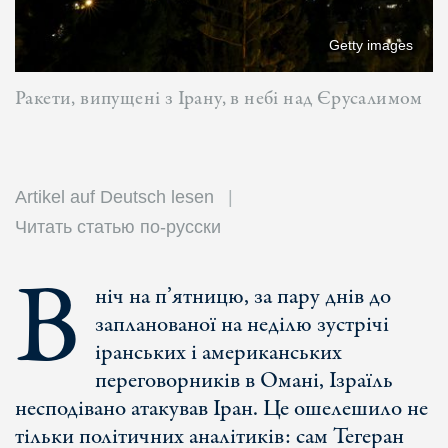
Getty images
Ракети, випущені з Ірану, в небі над Єрусалимом
Artikel auf Deutsch lesen
Читать статью по-русски
В
ніч на п’ятницю, за пару днів до
запланованої на неділю зустрічі
іранських і американських
переговорників в Омані, Ізраїль
несподівано атакував Іран. Це ошелешило не
тільки політичних аналітиків: сам Тегеран