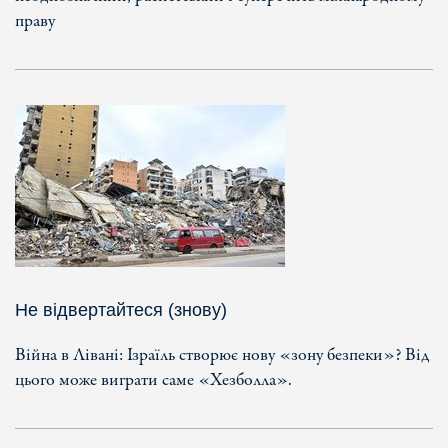
праву
Не відвертайтеся (знову)
Війна в Лівані: Ізраїль створює нову «зону безпеки»? Від
цього може виграти саме «Хезболла».