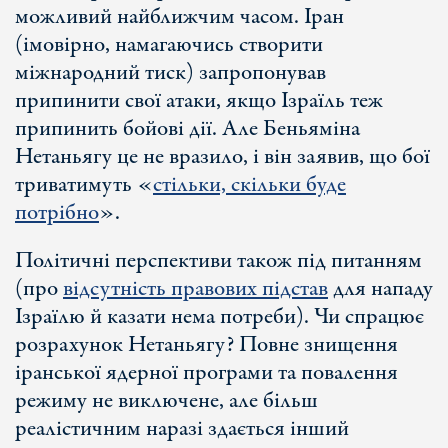
можливий найближчим часом. Іран
(імовірно, намагаючись створити
міжнародний тиск) запропонував
припинити свої атаки, якщо Ізраїль теж
припинить бойові дії. Але Беньяміна
Нетаньягу це не вразило, і він заявив, що бої
триватимуть «
стільки, скільки буде
потрібно
».
Політичні перспективи також під питанням
(про
відсутність правових підстав
для нападу
Ізраїлю й казати нема потреби). Чи спрацює
розрахунок Нетаньягу? Повне знищення
іранської ядерної програми та повалення
режиму не виключене, але більш
реалістичним наразі здається інший