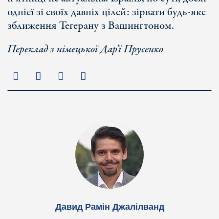
однієї зі своїх давніх цілей: зірвати будь-яке
зближення Тегерану з Вашингтоном.
Переклад з німецької Дар'ї Прусенко
Давид Рамін Джалілванд