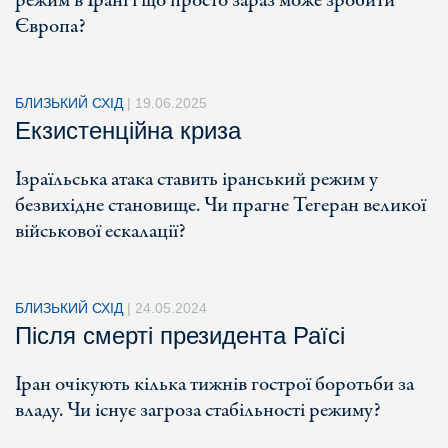
режим в Ірані і що просто зараз може зробити
Європа?
БЛИЗЬКИЙ СХІД
|
19.06.2025
Екзистенційна криза
Ізраїльська атака ставить іранський режим у
безвихідне становище. Чи прагне Тегеран великої
військової ескалації?
БЛИЗЬКИЙ СХІД
|
24.05.2024
Після смерті президента Раїсі
Іран очікують кілька тижнів гострої боротьби за
владу. Чи існує загроза стабільності режиму?