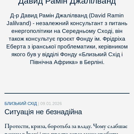
Давид Рамін Джалілванд
Д-р Давид Рамін Джалілванд (David Ramin
Jalilvand) - незалежний консультант з питань
енергополітики на Середньому Сході, він
також консультує проєкт Фонду ім. Фрідріха
Еберта з іранської проблематики, керівником
якого був у відділі Фонду «Близький Схід і
Північна Африка» в Берліні.
БЛИЗЬКИЙ СХІД
|
09.01.2026
Ситуація не безнадійна
Протести, криза, боротьба за владу. Чому слабшає