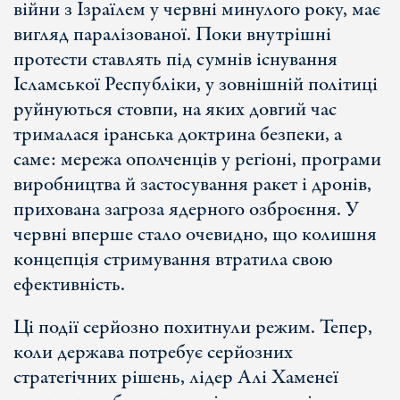
війни з Ізраїлем у червні минулого року, має
вигляд паралізованої. Поки внутрішні
протести ставлять під сумнів існування
Ісламської Республіки, у зовнішній політиці
руйнуються стовпи, на яких довгий час
трималася іранська доктрина безпеки, а
саме: мережа ополченців у регіоні, програми
виробництва й застосування ракет і дронів,
прихована загроза ядерного озброєння. У
червні вперше стало очевидно, що колишня
концепція стримування втратила свою
ефективність.
Ці події серйозно похитнули режим. Тепер,
коли держава потребує серйозних
стратегічних рішень, лідер Алі Хаменеї