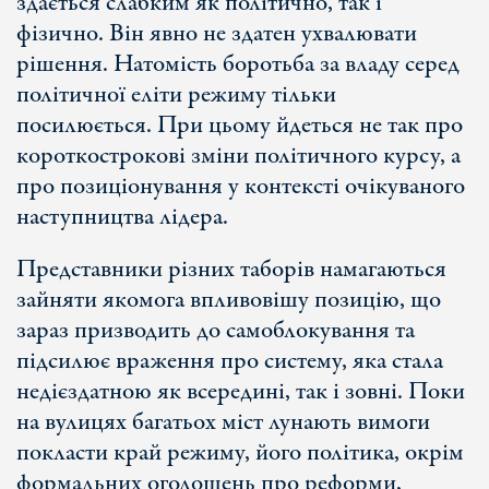
здається слабким як політично, так і
фізично. Він явно не здатен ухвалювати
рішення. Натомість боротьба за владу серед
політичної еліти режиму тільки
посилюється. При цьому йдеться не так про
короткострокові зміни політичного курсу, а
про позиціонування у контексті очікуваного
наступництва лідера.
Представники різних таборів намагаються
зайняти якомога впливовішу позицію, що
зараз призводить до самоблокування та
підсилює враження про систему, яка стала
недієздатною як всередині, так і зовні. Поки
на вулицях багатьох міст лунають вимоги
покласти край режиму, його політика, окрім
формальних оголошень про реформи,