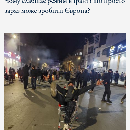
Чому слабшає режим в Ірані і що просто
зараз може зробити Європа?