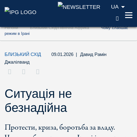
UA
ПОШУ
Перейти до змісту (ключ доступу '1')
Регіони
Близький Схід/Північна Африка
Чому слабшає
Перейти до пошуку (ключ доступу '2')
режим в Ірані
Перейти до навігації (ключ доступу '3')
БЛИЗЬКИЙ СХІД
09.01.2026
|
Давид Рамін
Джалілванд
Ситуація не
безнадійна
Протести, криза, боротьба за владу.