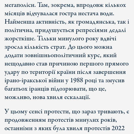
мегаполіси. Там, зокрема, впродовж кількох
місяців відчувалася гостра нестача води.
Найменша активність, як громадянська, так і
політична, придушується репресіями дедалі
жорсткіше. Тільки минулого року вдвічі
зросла кількість страт. До цього можна
додати зовнішньополітичний курс, який
нещодавно став причиною першого прямого
удару по території країни після завершення
ірано-іракської війни у 1988 році та змусив
багатьох іранців підозрювати, що це,
можливо, нова хвиля ескалації.
У цьому сенсі протести, що зараз тривають, є
продовженням протестів минулих років,
останніми з яких була хвиля протестів 2022