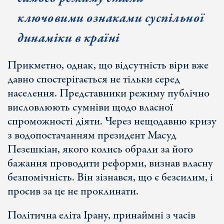
ключов
ими ознак
ами суспільної
динаміки в країні
Прикметно, однак, що відсутність віри вже
давно спостерігається не тільки серед
населення. Представники режиму публічно
висловлюють сумніви щодо власної
спроможності діяти. Через нещодавню кризу
з водопостачанням президент Масуд
Пезешкіан, якого колись обрали за його
бажання проводити реформи, визнав власну
безпомічність. Він зізнався, що є безсилим, і
просив за це не проклинати.
Політична еліта Ірану, принаймні з часів