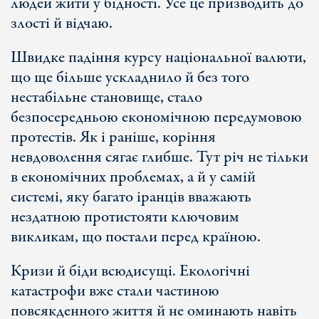
людей жити у бідності. Усе це призводить до
злості й відчаю.
Швидке падіння курсу національної валюти,
що ще більше ускладнило й без того
нестабільне становище, стало
безпосередньою економічною передумовою
протестів. Як і раніше, коріння
невдоволення сягає глибше. Тут річ не тільки
в економічних проблемах, а й у самій
системі, яку багато іранців вважають
нездатною протистояти ключовим
викликам, що постали перед країною.
Кризи й біди всюдисущі. Екологічні
катастрофи вже стали частиною
повсякденного життя й не оминають навіть