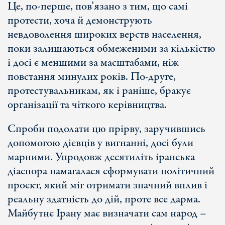
Це, по-перше, пов’язано з тим, що самі
протести, хоча й демонструють
невдоволення широких верств населення,
поки залишаються обмеженими за кількістю
і досі є меншими за масштабами, ніж
повстання минулих років. По-друге,
протестувальникам, як і раніше, бракує
організації та чіткого керівництва.
Спроби подолати цю прірву, заручившись
допомогою дієвців у вигнанні, досі були
марними. Упродовж десятиліть іранська
діаспора намагалася сформувати політичний
проєкт, який міг отримати значний вплив і
реальну здатність до дій, проте все дарма.
Майбутнє Ірану має визначати сам народ –