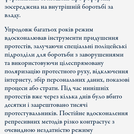
зосереджена на внутрішній боротьбі за
владу.
Упродовж багатьох років режим
вдосконалював інструменти придушення
протестів, залучаючи спеціальні поліцейські
підрозділи для боротьби з заворушеннями
та використовуючи цілеспрямовану
поляризацію протестного руху, відключення
інтернету, збір персональних даних, показові
процеси або страти. Під час нинішніх
протестів вже через кілька днів було вбито
десятки і заарештовано тисячі
протестувальників. Постійне вдосконалення
репресивних методів різко контрастує з
очевидною нездатністю режиму