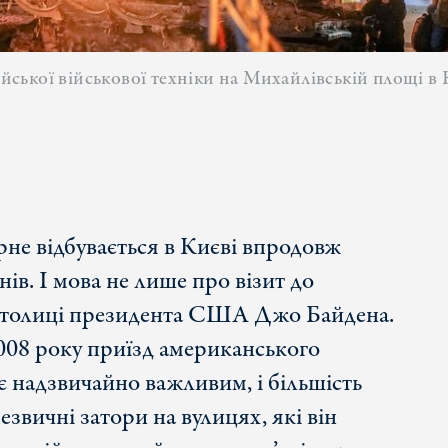
ійської військової техніки на Михайлівській площі в 
не відбувається в Києві впродовж
нів. І мова не лише про візит до
 столиці президента США Джо Байдена.
008 року приїзд американського
є надзвичайно важливим, і більшість
звичні затори на вулицях, які він