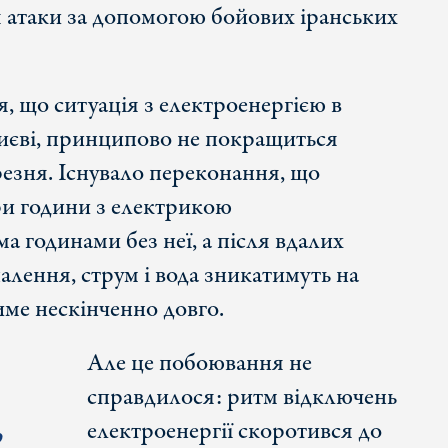
я атаки за допомогою бойових іранських
, що ситуація з електроенергією в
 Києві, принципово не покращиться
езня. Існувало переконання, що
ри години з електрикою
а годинами без неї, а після вдалих
алення, струм і вода зникатимуть на
име нескінченно довго.
Але це побоювання не
справдилося: ритм відключень
електроенергії скоротився до
о