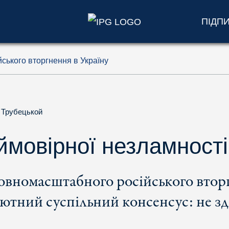
ПІДП
ського вторгнення в Україну
 Трубецькой
ймовірної незламності
овномасштабного російського вторг
ютний суспільний консенсус: не зд