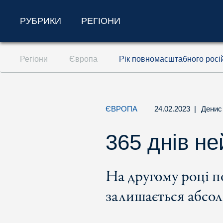
РУБРИКИ
РЕГІОНИ
Перейти до змісту (ключ доступу '1')
Регіони
Європа
Рік повномасштабного росій
Перейти до пошуку (ключ доступу '2')
Перейти до навігації (ключ доступу '3')
ЄВРОПА
24.02.2023
|
Денис
365 днів не
На другому році п
залишається абсол