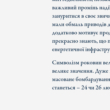
важливий промінь надії 
зануритися в своє звич
мали обмаль приводів д
додатково мотивує про
прекрасно знають, що п
енергетичної інфраструк
Символізм роковин вел
велике значення. Дуже 
масоване бомбардування
станеться – 24 чи 26 л