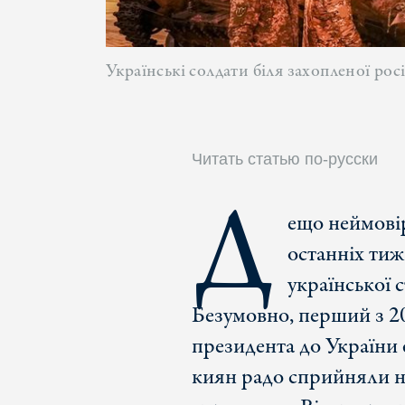
Українські солдати біля захопленої рос
Читать статью по-русски
Д
ещо неймовір
останніх тиж
української
Безумовно, перший з 2
президента до України 
киян радо сприйняли не