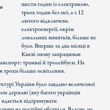
шести годин із електрикою,
в
трьох годин без неї, а з 12
лютого відключень
електроенергії, окрім
локальних винятків, більше не
було. Вперше за два місяці в
Києві знову запрацював
анспорт: трамваї й тролейбуси. На
я трохи більше освітлення.
ктурі України було завдано величезної
ом державі (яку багато українців
 вдається підтримувати
аючи на постійні обстріли. Власне, це