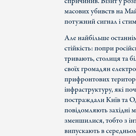
спричинив. Візит у розп
масових убивств на Май
потужний сигнал і стим
Але найбільше останні
стійкість: попри російс
тривають, столиця та б
своїх громадян електро
прифронтових територій
інфраструктуру, які по
постраждали Київ та Од
повідомляють західні м
зменшилися, тобто з інт
випускають в середньому