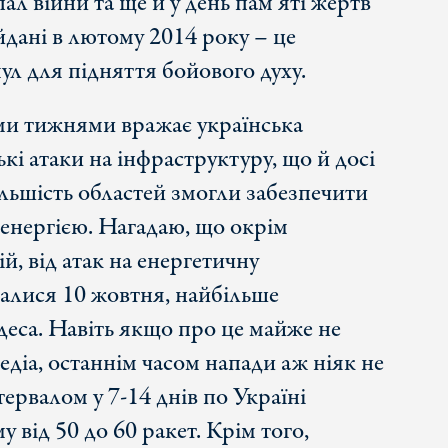
ал війни та ще й у день пам’яті жертв
дані в лютому 2014 року – це
ул для підняття бойового духу.
ми тижнями вражає українська
ькі атаки на інфраструктуру, що й досі
ільшість областей змогли забезпечити
енергією. Нагадаю, що окрім
, від атак на енергетичну
чалися 10 жовтня, найбільше
еса. Навіть якщо про це майже не
едіа, останнім часом напади аж ніяк не
ервалом у 7-14 днів по Україні
 від 50 до 60 ракет. Крім того,