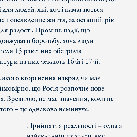
для людей, які, хоч і намагаються
не повсякденне життя, за останній рік
ля радості. Промінь надії, що
довжувати боротьбу, хоча люди
ісля 15 ракетних обстрілів
тури на них чекають 16-й і 17-й.
икого вторгнення навряд чи має
ймовірно, що Росія розпочне нове
. Зрештою, не має значення, коли це
ютого – це однаково неминуче.
Прийняття реальності – одна з
найскладніших задач, яку