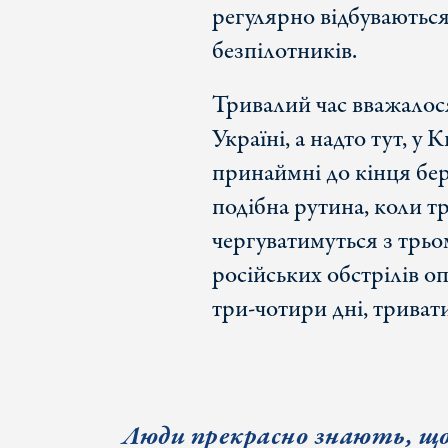
регулярно відбуваютьс
безпілотників.
Тривалий час вважалося
Україні, а надто тут, у
принаймні до кінця бер
подібна рутина, коли т
чергуватимуться з трьом
російських обстрілів оп
три-чотири дні, триват
Л
юди прекрасно знають,
щ