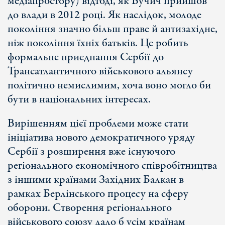
медіапростору) відтоді, як Вучич прийшов
до влади в 2012 році. Як наслідок, молоде
покоління значно більш праве й антизахідне,
ніж покоління їхніх батьків. Це робить
формальне приєднання Сербії до
Трансатлантичного військового альянсу
політично немислимим, хоча воно могло би
бути в національних інтересах.
Вирішенням цієї проблеми може стати
ініціатива нового демократичного уряду
Сербії з розширення вже існуючого
регіонального економічного співробітництва
з іншими країнами Західних Балкан в
рамках Берлінського процесу на сферу
оборони. Створення регіонального
військового союзу дало б усім країнам