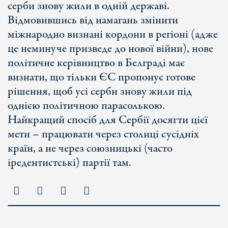
серби знову жили в одній державі.
Відмовившись від намагань змінити
міжнародно визнані кордони в регіоні (адже
це неминуче призведе до нової війни), нове
політичне керівництво в Белграді має
визнати, що тільки ЄС пропонує готове
рішення, щоб усі серби знову жили під
однією політичною парасолькою.
Найкращий спосіб для Сербії досягти цієї
мети – працювати через столиці сусідніх
країн, а не через союзницькі (часто
іредентистські) партії там.