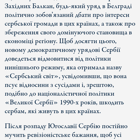
Західних Балкан, будь-який уряд в Белграді
політично зобов’язаний дбати про інтереси
сербської громади в цих країнах, а також про
збереження свого домінуючого становища в
економіці регіону. Щоб досягти цього,
новому демократичному урядові Сербії
доведеться відмовитися від політики
нинішнього режиму, яка отримала назву
«Сербський світ», усвідомивши, що вона
псує відносини з сусідами і, зрештою,
подібно до націоналістичної політики
«Великої Сербії» 1990-х років, шкодить
сербам, які живуть в цих країнах.
Після розпаду Югославії Сербію постійно
мучить ревізіоністське бажання, щоб усі