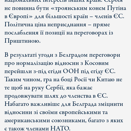
національних інтересів інших країн. Сербія
не повинна бути «троянським конем Путіна
в Європі» для більшості країн – членів ЄС.
Політична ціна неприєднання – пряме
послаблення її позиції на переговорах із
Приштиною.
В результаті угоди з Белградом переговори
про нормалізацію відносин з Косовим
перейшли з-під егіди ООН під егіду ЄС.
Таким чином, гра на боці Росії чи Китаю не
те щоб на руку Сербії, яка бажає
продовжувати шлях до членства в ЄС.
Набагато важливіше для Белграда зміцнити
відносини зі своїми європейськими та
американськими союзниками, багато з яких
є також членами НАТО.