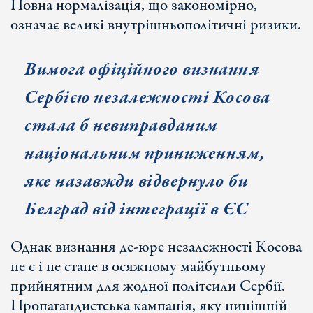
Повна нормалізація, що закономірно,
означає великі внутрішньополітичні ризики.
Вимога офіційного визнання
Сербією незалежності Косова
стала б невиправданим
національним приниженням,
яке назавжди відвернуло би
Белград від інтеграції в ЄС
Однак визнання де-юре незалежності Косова
не є і не стане в осяжному майбутньому
прийнятним для жодної політсили Сербії.
Пропагандистська кампанія, яку нинішній