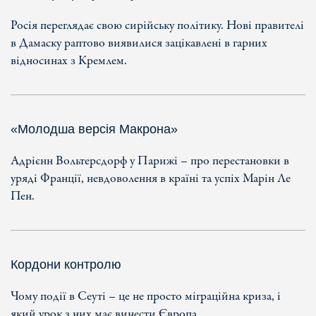
Росія переглядає свою сирійську політику. Нові правителі
в Дамаску раптово виявилися зацікавлені в гарних
відносинах з Кремлем.
«Молодша версія Макрона»
Адрієнн Вольтерсдорф у Парижі – про перестановки в
уряді Франції, невдоволення в країні та успіх Марін Ле
Пен.
Кордони контролю
Чому події в Сеуті – це не просто міграційна криза, і
який урок з них має винести Європа