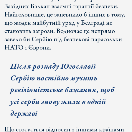
Західних Балкан взаємні гарантії безпеки.
Найголовніше, це запевнило б інших в тому,
що жоден майбутній уряд у Белграді не
становить загрози. Водночас це непрямо
завело би Сербію під безпекові парасольки
НАТО і Європи.
Після розпаду Югославії
Сербію постійно мучить
ревізіоністське бажання, щоб
усі серби знову жили в одній
державі
Що стосується відносин з іншими країнами