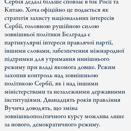
Сербія дедалі більше сповзає в бік Росії та
Китаю. Хоча офіційно це подається як
стратегія захисту національних інтересів
Сербії, головною рушійною силою
зовнішньої політики Белграда є
партикулярні інтереси правлячої партії,
іншими словами, забезпечення міжнародної
підтримки для утримання нинішнього
режиму при владі якомога довше. Режим
захопив контроль над зовнішньою
політикою Сербії, як і над іншими
міністерствами та незалежними державними
інституціями. Дванадцять років правління
Вучича доводять, що зміна
зовнішньополітичного курсу можлива лише
за нового, демократичного режиму.