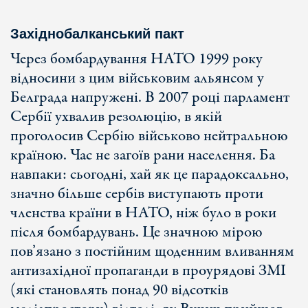
Західнобалканський пакт
Через бомбардування НАТО 1999 року
відносини з цим військовим альянсом у
Белграда напружені. В 2007 році парламент
Сербії ухвалив резолюцію, в якій
проголосив Сербію військово нейтральною
країною. Час не загоїв рани населення. Ба
навпаки: сьогодні, хай як це парадоксально,
значно більше сербів виступають проти
членства країни в НАТО, ніж було в роки
після бомбардувань. Це значною мірою
пов’язано з постійним щоденним вливанням
антизахідної пропаганди в проурядові ЗМІ
(які становлять понад 90 відсотків