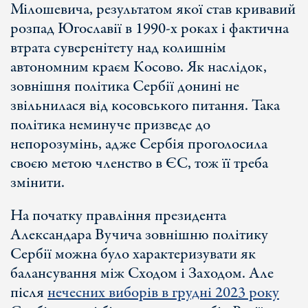
Мілошевича, результатом якої став кривавий
розпад Югославії в 1990-х роках і фактична
втрата суверенітету над колишнім
автономним краєм Косово. Як наслідок,
зовнішня політика Сербії донині не
звільнилася від косовського питання. Така
політика неминуче призведе до
непорозумінь, адже Сербія проголосила
своєю метою членство в ЄС, тож її треба
змінити.
На початку правління президента
Александара Вучича зовнішню політику
Сербії можна було характеризувати як
балансування між Сходом і Заходом. Але
після
нечесних виборів в грудні 2023 року