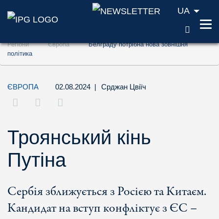
UA
ПОШУ
Перейти до змісту (ключ доступу '1')
Регіони
Європа
Белграду потрібна нова зовнішня
Перейти до пошуку (ключ доступу '2')
політика
Перейти до навігації (ключ доступу '3')
ЄВРОПА
02.08.2024
|
Срджан Цвіїч
Троянський кінь
Путіна
Сербія зближується з Росією та Китаєм.
Кандидат на вступ конфліктує з ЄС –