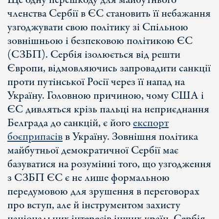
Ще одну перешкоду для майбутнього
членства Сербії в ЄС становить її небажання
узгоджувати свою політику зі Спільною
зовнішньою і безпековою політикою ЄС
(СЗБП). Сербія ізолюється від решти
Європи, відмовляючись запровадити санкції
проти путінської Росії через її напад на
Україну. Головною причиною, чому США і
ЄС дивляться крізь пальці на неприєднання
Белграда до санкцій, є його
експорт
боєприпасів
в Україну. Зовнішня політика
майбутньої демократичної Сербії має
базуватися на розумінні того, що узгодження
з СЗБП ЄС є не лише формальною
передумовою для зрушення в переговорах
про вступ, але й інструментом захисту