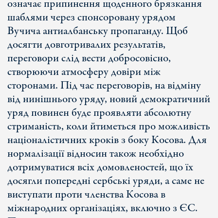
означає припинення щоденного брязкання
шаблями через спонсоровану урядом
Вучича антиалбанську пропаганду. Щоб
досягти довготривалих результатів,
переговори слід вести добросовісно,
створюючи атмосферу довіри між
сторонами. Під час переговорів, на відміну
від нинішнього уряду, новий демократичний
уряд повинен буде проявляти абсолютну
стриманість, коли йтиметься про можливість
націоналістичних кроків з боку Косова. Для
нормалізації відносин також необхідно
дотримуватися всіх домовленостей, що їх
досягли попередні сербські уряди, а саме не
виступати проти членства Косова в
міжнародних організаціях, включно з ЄС.