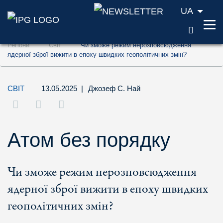
UA
ПОШУ
Перейти до змісту (ключ доступу '1')
Регіони
Світ
Чи зможе режим нерозповсюдження
Перейти до пошуку (ключ доступу '2')
ядерної зброї вижити в епоху швидких геополітичних змін?
Перейти до навігації (ключ доступу '3')
СВІТ
13.05.2025
|
Джозеф С. Най
Атом без порядку
Чи зможе режим нерозповсюдження
ядерної зброї вижити в епоху швидких
геополітичних змін?