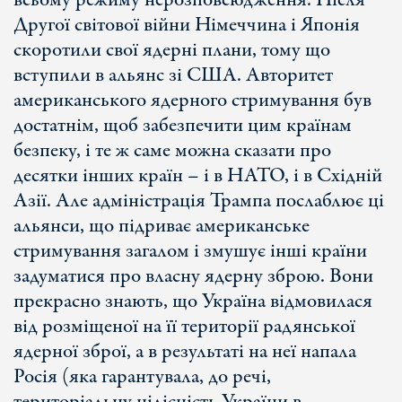
всьому режиму нерозповсюдження. Після
Другої світової війни Німеччина і Японія
скоротили свої ядерні плани, тому що
вступили в альянс зі США. Авторитет
американського ядерного стримування був
достатнім, щоб забезпечити цим країнам
безпеку, і те ж саме можна сказати про
десятки інших країн – і в НАТО, і в Східній
Азії. Але адміністрація Трампа послаблює ці
альянси, що підриває американське
стримування загалом і змушує інші країни
задуматися про власну ядерну зброю. Вони
прекрасно знають, що Україна відмовилася
від розміщеної на її території радянської
ядерної зброї, а в результаті на неї напала
Росія (яка гарантувала, до речі,