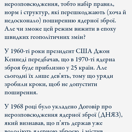
нерозповсюдження, тобто набір правил,
норм і структур, які перешкоджають (хоча й
недосконало) поширенню ядерної зброї.
Але чи зможе цей режим вижити в епоху
швидких геополітичних змін?
У 1960-ті роки президент США Джон
Кеннеді передбачав, що в 1970-ті ядерна
зброя буде приблизно у 25 країн. Але
сьогодні їх лише дев’ять, тому що уряди
зробили кроки, щоб не допустити
поширення.
У 1968 році було укладено Договір про
нерозповсюдження ядерної зброї (ДНЯЗ),
який визнавав, що п’ять держав уже
володіють ядерною зброєю, і містив