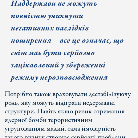
Наддержави не можуть
повністю уникнути
негативних наслідків
поширення
– все це означає, що
світ має бути серйозно
зацікавлений у збереженні
режиму нерозповсюдження
Потрібно також враховувати дестабілізуючу
роль, яку можуть відіграти недержавні
структури. Навіть якщо ризик отримання
ядерної бомби терористичним
угрупованням малий, сама ймовірність
такого ризику створює серйозні проблеми.