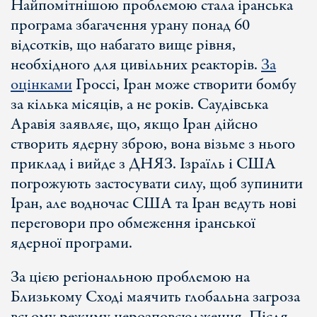
Найпомітнішою проблемою стала іранська
програма збагачення урану понад 60
відсотків, що набагато вище рівня,
необхідного для цивільних реакторів.
За
оцінками
Гроссі, Іран може створити бомбу
за кілька місяців, а не років. Саудівська
Аравія заявляє, що, якщо Іран дійсно
створить ядерну зброю, вона візьме з нього
приклад і вийде з ДНЯЗ. Ізраїль і США
погрожують застосувати силу, щоб зупинити
Іран, але водночас США та Іран ведуть нові
переговори про обмеження іранської
ядерної програми.
За цією регіональною проблемою на
Близькому Сході маячить глобальна загроза