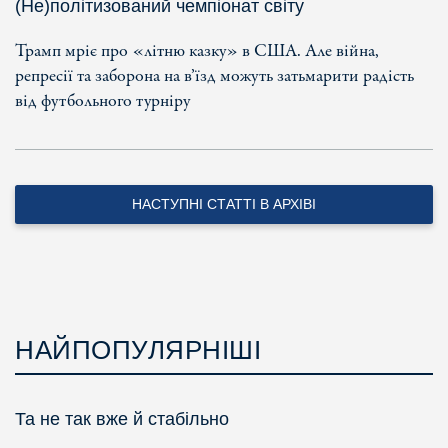
(Не)політизований чемпіонат світу
Трамп мріє про «літню казку» в США. Але війна,
репресії та заборона на в’їзд можуть затьмарити радість
від футбольного турніру
НАСТУПНІ СТАТТІ В АРХІВІ
НАЙПОПУЛЯРНІШІ
Та не так вже й стабільно