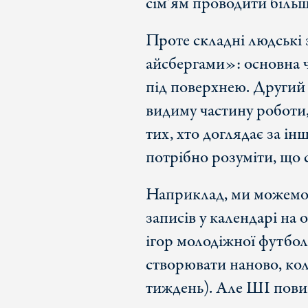
сім’ям проводити більш
Проте складні людські
айсбергами»: основна 
під поверхнею. Другий
видиму частину роботи
тих, хто доглядає за і
потрібно розуміти, що 
Наприклад, ми можемо
записів у календарі на
ігор молодіжної футболь
створювати наново, ко
тиждень). Але ШІ повин