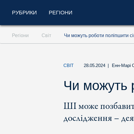
РУБРИКИ
РЕГІОНИ
Перейти до змісту (ключ доступу '1')
Регіони
Світ
Чи можуть роботи поліпшити с
Перейти до пошуку (ключ доступу '2')
Перейти до навігації (ключ доступу '3')
СВІТ
28.05.2024
|
Енн-Марі 
Чи можуть 
ШІ може позбавит
дослідження – де