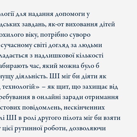
огії для надання допомоги у
ських завдань, як-от виховання дітей
охилого віку, потрібно суворо
 сучасному світі догляд за людьми
ладається з надлишкової кількості
абирають час, який можна було б
ущу діяльність. ШІ міг би діяти як
д технологій» – як щит, що захищає від
еребування в онлайні заради отримання
стових повідомлень, нескінченних
алі ШІ в ролі другого пілота міг би взяти
у цієї рутинної роботи, дозволяючи