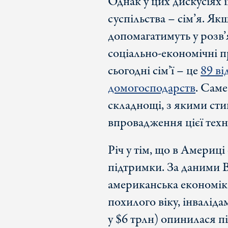
Однак у цих дискусіях 
суспільства – сім’я. Я
допомагатимуть у розв’
соціально-економічні п
сьогодні сім’ї – це
89 ві
домогосподарств
. Саме
складнощі, з якими сти
впровадження цієї техно
Річ у тім, що в Америці
підтримки. За даними В
американська економіка
похилого віку, інвалід
у $6 трлн) опинилася п