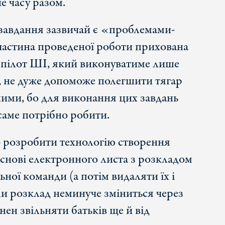
е часу разом.
 завдання зазвичай є «проблемами-
частина проведеної роботи прихована
 пілот ШІ, який виконуватиме лише
, не дуже допоможе полегшити тягар
ншими, бо для виконання цих завдань
саме потрібно робити.
 розробити технологію створення
 основі електронного листа з розкладом
ної команди (а потім видаляти їх і
ли розклад неминуче зміниться через
ен звільняти батьків ще й від