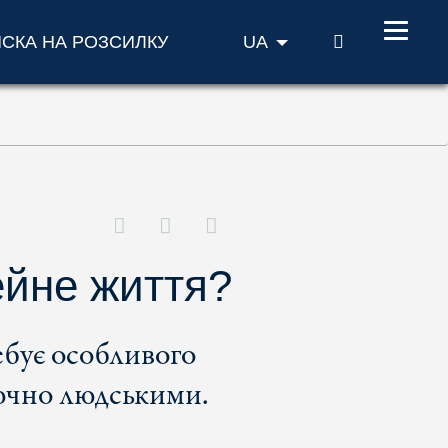
ПОШУК
ИСКА НА РОЗСИЛКУ
UA
ейне життя?
ебує особливого
ючно людськими.