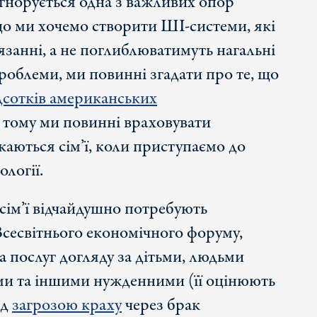
ігнорується одна з важливих опор
кщо ми хочемо створити ШІ-системи, які
язанні, а не поглиблюватимуть нагальні
роблеми, ми повинні згадати про те, що
дсотків американських
 тому ми повинні враховувати
каються сім’ї, коли приступаємо до
логії.
 сім’ї відчайдушно потребують
сесвітнього економічного форуму,
 послуг догляду за дітьми, людьми
ами та іншими нужденними (її оцінюють
ід
загрозою краху
через брак