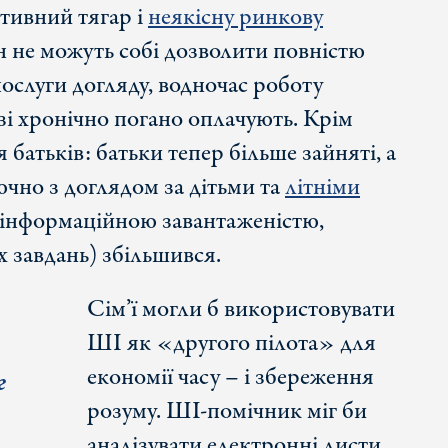
ативний тягар і
неякісну ринкову
ин не можуть собі дозволити повністю
ослуги догляду, водночас роботу
узі хронічно погано оплачують. Крім
я батьків: батьки тепер більше зайняті, а
ючно з доглядом за дітьми та
літніми
 інформаційною завантаженістю,
 завдань) збільшився.
Сім’ї могли б використовувати
ШІ як «другого пілота» для
економії часу – і збереження
г
розуму. ШІ-помічник міг би
аналізувати електронні листи