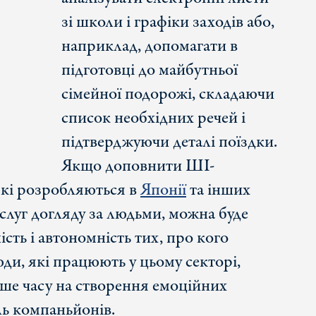
зі школи і графіки заходів або,
наприклад, допомагати в
підготовці до майбутньої
сімейної подорожі, складаючи
список необхідних речей і
підтверджуючи деталі поїздки.
Якщо доповнити ШІ-
які розробляються в
Японії
та інших
слуг догляду за людьми, можна буде
сть і автономність тих, про кого
юди, які працюють у цьому секторі,
ьше часу на створення емоційних
ль компаньйонів.