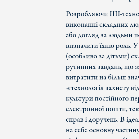
Розробляючи ШІ-технол
виконанні складних люд
або догляд за людьми п
визначити їхню роль. У
(особливо за дітьми) ск
рутинних завдань, що з
витратити на більш знач
«технологія захисту ві
культури постійного п
електронної пошти, тек
справ і доручень. В іде
на себе основну частин