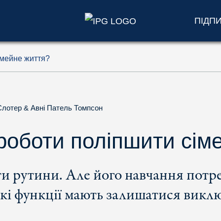
ПІДП
імейне життя?
Слотер
&
Авні Патель Томпсон
роботи поліпшити сім
и рутини. Але його навчання потр
які функції мають залишатися викл