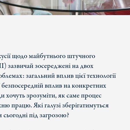
кусії щодо майбутнього штучного
І) зазвичай зосереджені на двох
блемах: загальний вплив цієї технології
її безпосередній вплив на конкретних
и хочуть зрозуміти, як саме процес
хню працю. Які галузі зберігатимуться
я сьогодні під загрозою?