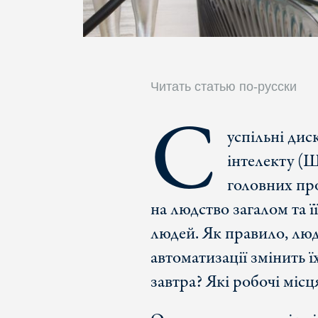
Читать статью по-русски
С
успільні дис
інтелекту (Ш
головних про
на людство загалом та 
людей. Як правило, люд
автоматизації змінить ї
завтра? Які робочі місц