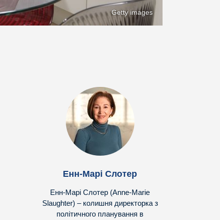
Getty images
Енн-Марі Слотер
Енн-Марі Слотер (Anne-Marie
Slaughter) – колишня директорка з
політичного планування в