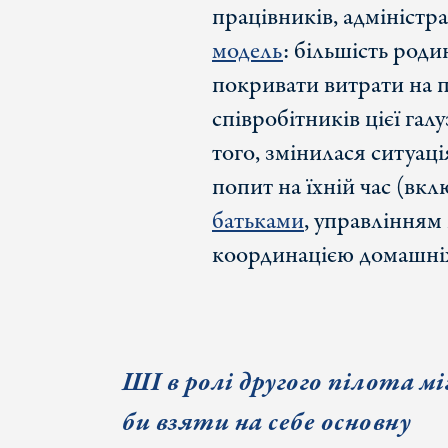
працівників, адміністр
модель
: більшість род
покривати витрати на п
співробітників цієї гал
того, змінилася ситуаці
попит на їхній час (вкл
батьками
, управлінням
координацією домашніх
ШІ в ролі другого пілота мі
би взяти на себе основну