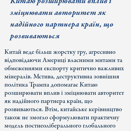
Китаю розширювати вплив і
зміцнювати авторитет як
надійного партнера країн, що
розвиваються
Китай веде більш жорстку гру, агресивно
відповідаючи Америці власними митами та
обмеженнями експорту критично важливих
мінералів. Мстива, деструктивна зовнішня
політика Трампа допомагає Китаю
розширювати вплив і зміцнювати авторитет
як надійного партнера країн, що
розвиваються. Втім, китайське керівництво
також не змогло сформулювати практичну
модель постнеоліберального глобального