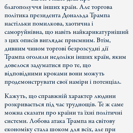
благополуччя інших країн. Але торгова
політика президента Дональда Трампа
настільки помилкова, хаотична і
саморуйнівна, що навіть найкарикатурніший
з цих описів виглядає приємним. Втім,
дивним чином торгові безрозсудні дії
Трампа оголили недоліки інших країн, яким
довелося задуматися про те, що
відповідними кроками вони можуть
продемонструвати свої наміри і потенціал.
Кажуть, що справжній характер людини
розкривається під час труднощів. Те ж саме
можна сказати про країни та їхні політичні
системи. Лобова атака Трампа на світову
економіку стала шоком для всіх, але при