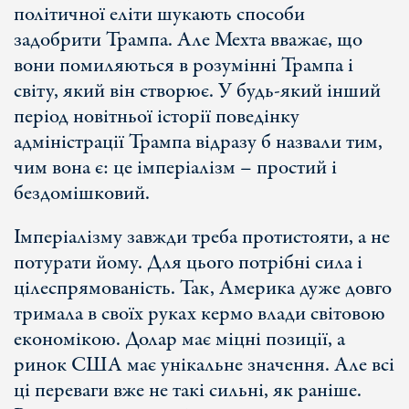
політичної еліти шукають способи
задобрити Трампа. Але Мехта вважає, що
вони помиляються в розумінні Трампа і
світу, який він створює. У будь-який інший
період новітньої історії поведінку
адміністрації Трампа відразу б назвали тим,
чим вона є: це імперіалізм – простий і
бездомішковий.
Імперіалізму завжди треба протистояти, а не
потурати йому. Для цього потрібні сила і
цілеспрямованість. Так, Америка дуже довго
тримала в своїх руках кермо влади світовою
економікою. Долар має міцні позиції, а
ринок США має унікальне значення. Але всі
ці переваги вже не такі сильні, як раніше.