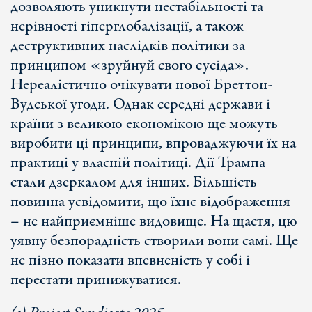
дозволяють уникнути нестабільності та
нерівності гіперглобалізації, а також
деструктивних наслідків політики за
принципом «зруйнуй свого сусіда».
Нереалістично очікувати нової Бреттон-
Вудської угоди. Однак середні держави і
країни з великою економікою ще можуть
виробити ці принципи, впроваджуючи їх на
практиці у власній політиці. Дії Трампа
стали дзеркалом для інших. Більшість
повинна усвідомити, що їхнє відображення
– не найприємніше видовище. На щастя, цю
уявну безпорадність створили вони самі. Ще
не пізно показати впевненість у собі і
перестати принижуватися.