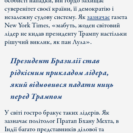
особисті нападки, він гордо захищає
суверенітет своєї країни, її демократію і
незалежну судову систему. Як
зазначає
газета
New York Times, «мабуть, жоден світовий
лідер не кидав президенту Трампу настільки
рішучий виклик, як пан Лула».
Президент Бразилії став
рідкісним прикладом лідера,
який відмовився падати ниць
перед Трампом
У світі гостро бракує таких лідерів. Як
зазначає політолог Пратап Бхану Мехта, в
Індії багато представників ділової та