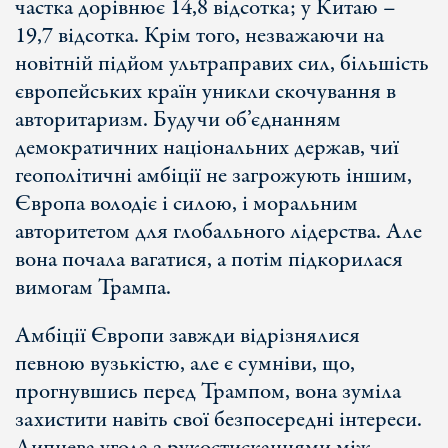
частка дорівнює 14,8 відсотка; у Китаю –
19,7 відсотка. Крім того, незважаючи на
новітній підйом ультраправих сил, більшість
європейських країн уникли скочування в
авторитаризм. Будучи об’єднанням
демократичних національних держав, чиї
геополітичні амбіції не загрожують іншим,
Європа володіє і силою, і моральним
авторитетом для глобального лідерства. Але
вона почала вагатися, а потім підкорилася
вимогам Трампа.
Амбіції Європи завжди відрізнялися
певною вузькістю, але є сумніви, що,
прогнувшись перед Трампом, вона зуміла
захистити навіть свої безпосередні інтереси.