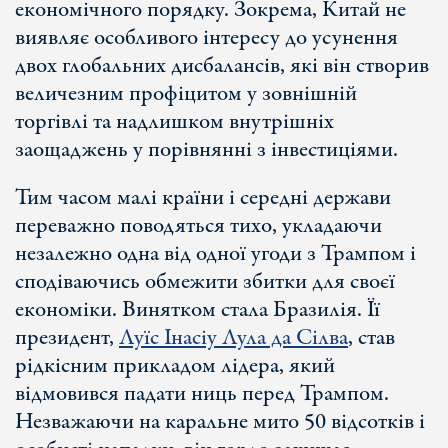
економічного порядку. Зокрема, Китай не
виявляє особливого інтересу до усунення
двох глобальних дисбалансів, які він створив
величезним профіцитом у зовнішній
торгівлі та надлишком внутрішніх
заощаджень у порівнянні з інвестиціями.
Тим часом малі країни і середні держави
переважно поводяться тихо, укладаючи
незалежно одна від одної угоди з Трампом і
сподіваючись обмежити збитки для своєї
економіки. Винятком стала Бразилія. Її
президент,
Луїс Інасіу Лула да Сілва
, став
рідкісним прикладом лідера, який
відмовився падати ниць перед Трампом.
Незважаючи на каральне мито 50 відсотків і