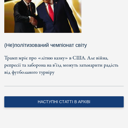
(Не)політизований чемпіонат світу
Трамп мріє про «літню казку» в США. Але війна,
репресії та заборона на в’їзд можуть затьмарити радість
від футбольного турніру
НАСТУПНІ СТАТТІ В АРХІВІ