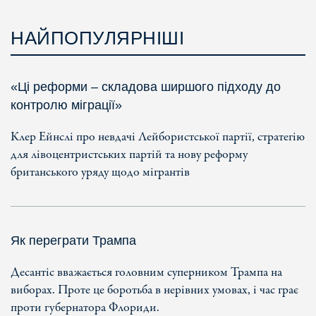
НАЙПОПУЛЯРНІШІ
«Ці реформи – складова ширшого підходу до
контролю міграції»
Клер Ейнслі про невдачі Лейбористської партії, стратегію
для лівоцентристських партій та нову реформу
британського уряду щодо мігрантів
Як переграти Трампа
Десантіс вважається головним суперником Трампа на
виборах. Проте це боротьба в нерівних умовах, і час грає
проти губернатора Флориди.