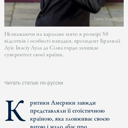
Getty images
Незважаючи на каральне мито в розмірі 50
відсотків і особисті нападки, президент Бразилії
Луїс Інасіу Лула да Сілва гордо захищає
суверенітет своєї країни.
Читать статью по-русски
К
ритики Америки завжди
представляли її егоїстичною
країною, яка зловживає своєю
вагою і мало дбає про