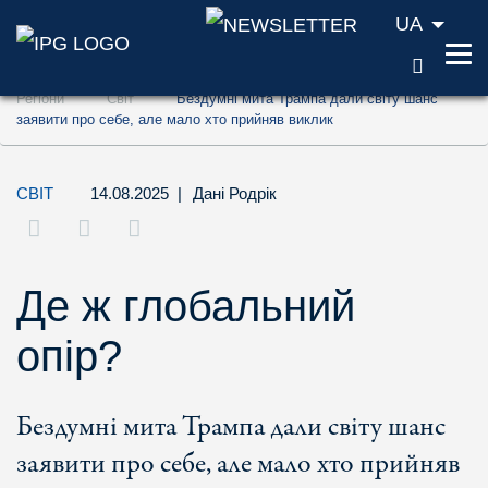
UA
ПОШУ
Перейти до змісту (ключ доступу '1')
Регіони
Світ
Бездумні мита Трампа дали світу шанс
Перейти до пошуку (ключ доступу '2')
заявити про себе, але мало хто прийняв виклик
Перейти до навігації (ключ доступу '3')
СВІТ
14.08.2025
|
Дані Родрік
Де ж глобальний
опір?
Бездумні мита Трампа дали світу шанс
заявити про себе, але мало хто прийняв