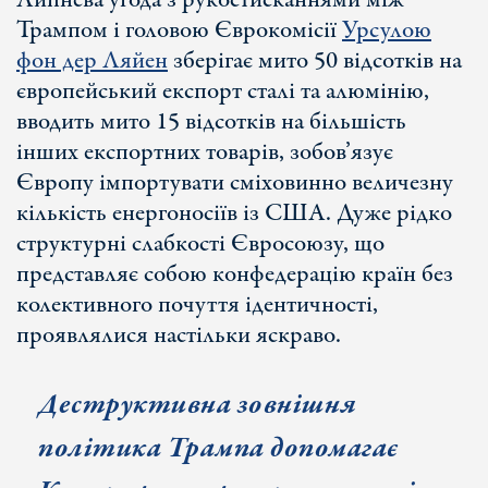
Липнева угода з рукостисканнями між
Трампом і головою Єврокомісії
Урсулою
фон дер Ляйен
зберігає мито 50 відсотків на
європейський експорт сталі та алюмінію,
вводить мито 15 відсотків на більшість
інших експортних товарів, зобов’язує
Європу імпортувати сміховинно величезну
кількість енергоносіїв із США. Дуже рідко
структурні слабкості Євросоюзу, що
представляє собою конфедерацію країн без
колективного почуття ідентичності,
проявлялися настільки яскраво.
Деструктивна зовнішня
політика Трампа допомагає