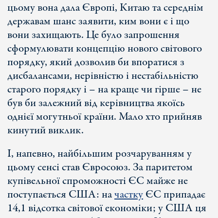
цьому вона дала Європі, Китаю та середнім
державам шанс заявити, ким вони є і що
вони захищають. Це було запрошення
сформулювати концепцію нового світового
порядку, який дозволив би впоратися з
дисбалансами, нерівністю і нестабільністю
старого порядку і – на краще чи гірше – не
був би залежний від керівництва якоїсь
однієї могутньої країни. Мало хто прийняв
кинутий виклик.
І, напевно, найбільшим розчаруванням у
цьому сенсі став Євросоюз. За паритетом
купівельної спроможності ЄС майже не
поступається США: на
частку
ЄС припадає
14,1 відсотка світової економіки; у США ця