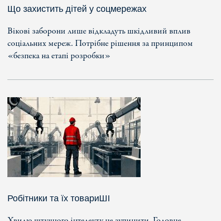
Що захистить дітей у соцмережах
Вікові заборони лише відкладуть шкідливий вплив
соціальних мереж. Потрібне рішення за принципом
«безпека на етапі розробки»
Робітники та їх товариШІ
Хвилю штучного інтелекту не зупинити. Головне