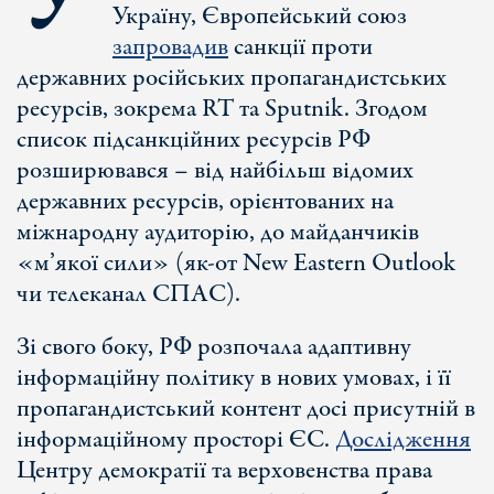
Україну, Європейський союз
запровадив
санкції проти
державних російських пропагандистських
ресурсів, зокрема RT та Sputnik. Згодом
список підсанкційних ресурсів РФ
розширювався – від найбільш відомих
державних ресурсів, орієнтованих на
міжнародну аудиторію, до майданчиків
«м’якої сили» (як-от New Eastern Outlook
чи телеканал СПАС).
Зі свого боку, РФ розпочала адаптивну
інформаційну політику в нових умовах, і її
пропагандистський контент досі присутній в
інформаційному просторі ЄС.
Дослідження
Центру демократії та верховенства права