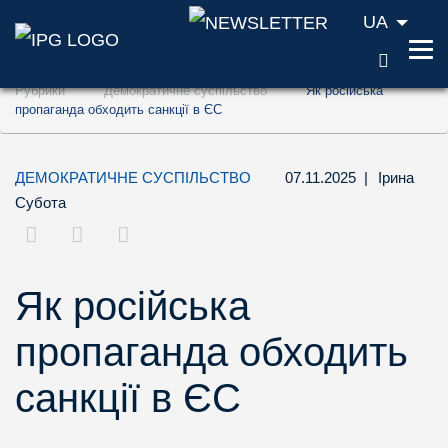
UA
ПОШУ
Перейти до змісту (ключ доступу '1')
Рубрики
Демократичне суспільство
Як російська
Перейти до пошуку (ключ доступу '2')
пропаганда обходить санкції в ЄС
Перейти до навігації (ключ доступу '3')
ДЕМОКРАТИЧНЕ СУСПІЛЬСТВО
07.11.2025
|
Ірина
Субота
Як російська
пропаганда обходить
санкції в ЄС