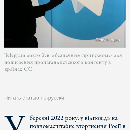
Getty images
Telegram довго був «безпечним притулком» для
поширення пропагандистського контенту в
країнах ЄС
Читать статью по-русски
У
березні 2022 року, у відповідь на
повномасштабне вторгнення Росії в