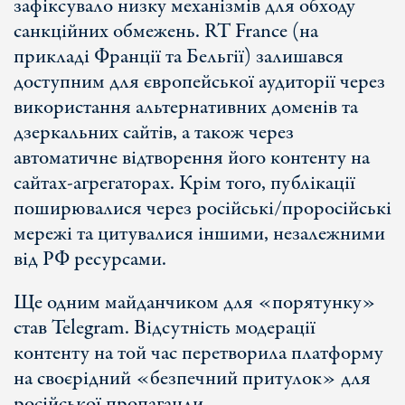
зафіксувало низку механізмів для обходу
санкційних обмежень. RT France (на
прикладі Франції та Бельгії) залишався
доступним для європейської аудиторії через
використання альтернативних доменів та
дзеркальних сайтів, а також через
автоматичне відтворення його контенту на
сайтах-агрегаторах. Крім того, публікації
поширювалися через російські/проросійські
мережі та цитувалися іншими, незалежними
від РФ ресурсами.
Ще одним майданчиком для «порятунку»
став Telegram. Відсутність модерації
контенту на той час перетворила платформу
на своєрідний «безпечний притулок» для
російської пропаганди.