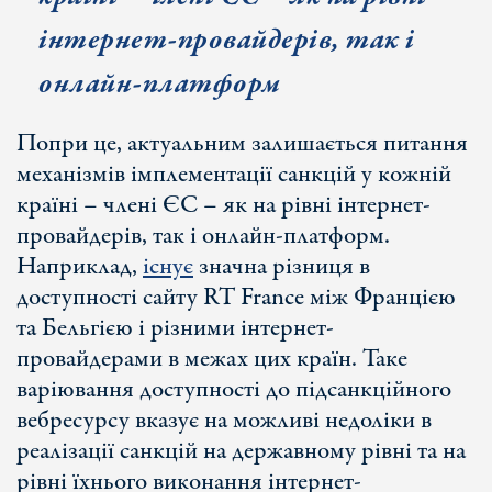
інтернет-провайдерів, так і
онлайн-платформ
Попри це, актуальним залишається питання
механізмів імплементації санкцій у кожній
країні – члені ЄС – як на рівні інтернет-
провайдерів, так і онлайн-платформ.
Наприклад,
існує
значна різниця в
доступності сайту RT France між Францією
та Бельгією і різними інтернет-
провайдерами в межах цих країн. Таке
варіювання доступності до підсанкційного
вебресурсу вказує на можливі недоліки в
реалізації санкцій на державному рівні та на
рівні їхнього виконання інтернет-