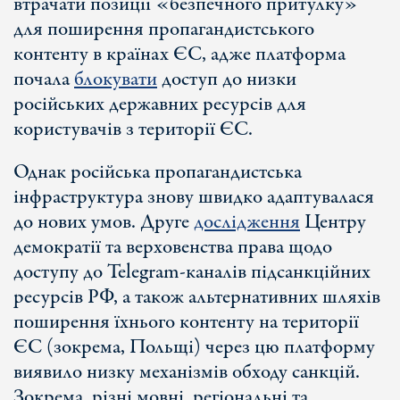
втрачати позиції «безпечного притулку»
для поширення пропагандистського
контенту в країнах ЄС, адже платформа
почала
блокувати
доступ до низки
російських державних ресурсів для
користувачів з території ЄС.
Однак російська пропагандистська
інфраструктура знову швидко адаптувалася
до нових умов. Друге
дослідження
Центру
демократії та верховенства права щодо
доступу до Telegram-каналів підсанкційних
ресурсів РФ, а також альтернативних шляхів
поширення їхнього контенту на території
ЄС (зокрема, Польщі) через цю платформу
виявило низку механізмів обходу санкцій.
Зокрема, різні мовні, регіональні та