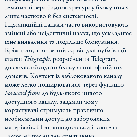
тематичні версії одного ресурсу блокуються
лише частково й без системності.
Підсанкційні канали часто використовують
змінені або неідентичні назви, що ускладнює
їхнє виявлення та подальше блокування.
Крім того, анонімний сервіс для публікації
статей
Telegra.ph
, розроблений Telegram,
дозволяє обходити блокування офіційних
доменів. Контент із заблокованого каналу
може легко поширюватися через функцію
Forward from
до будь-якого іншого
доступного каналу, завдяки чому
користувачі отримують практично
необмежений доступ до заборонених
матеріалів. Пропагандистський контент
також мігрує до альтернативних,