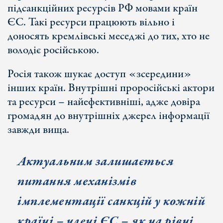
підсанкційних ресурсів РФ мовами країн
ЄС. Такі ресурси працюють вільно і
доносять кремлівські меседжі до тих, хто не
володіє російською.
Росія також шукає доступ «зсередини»
інших країн. Внутрішні проросійські актори
та ресурси – найефективніші, адже довіра
громадян до внутрішніх джерел інформації
завжди вища.
Актуальним залишається
питання механізмів
імплементації санкцій у кожній
країні
– члені ЄС – як на рівні