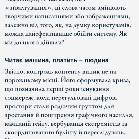
«зґвалтування», ці слова часом змінюють
творчими написаннями або зображеннями,
залежно від того, як, на думку користувачів,
можна найефективніше обійти систему. Як
ми до цього дійшли?
Читає машина, платить – людина
Звісно, контроль контенту виник не на
порожньому місці. Його сформувала криза,
що позначила перші роки існування
соцмереж, коли нерегульовані цифрові
простори стали родючим ґрунтом для
зростання й поширення графічного насилля,
кампаній гейту, вербування екстремістів та
скоординованого булінгу й переслідувань.