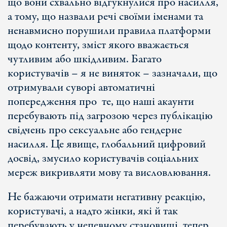
що вони схвально відгукнулися про насилля,
а тому, що назвали речі своїми іменами та
ненавмисно порушили правила платформи
щодо контенту, зміст якого вважається
чутливим або шкідливим. Багато
користувачів – я не виняток – зазначали, що
отримували суворі автоматичні
попередження про те, що наші акаунти
перебувають під загрозою через публікацію
свідчень про сексуальне або гендерне
насилля. Це явище, глобальний цифровий
досвід, змусило користувачів соціальних
мереж викривляти мову та висловлювання.
Не бажаючи отримати негативну реакцію,
користувачі, а надто жінки, які й так
перебувають у непевному становищі, тепер