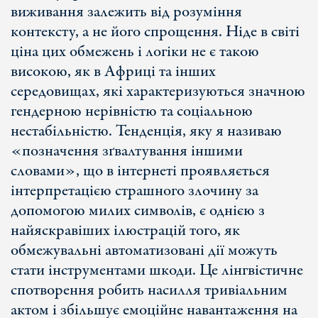
виживання залежить від розуміння
контексту, а не його спрощення. Ніде в світі
ціна цих обмежень і логіки не є такою
високою, як в Африці та інших
середовищах, які характеризуються значною
гендерною нерівністю та соціальною
нестабільністю. Тенденція, яку я називаю
«позначення зґвалтування іншими
словами», що в інтернеті проявляється
інтерпретацією страшного злочину за
допомогою милих символів, є однією з
найяскравіших ілюстрацій того, як
обмежувальні автоматизовані дії можуть
стати інструментами шкоди. Це лінгвістичне
спотворення робить насилля тривіальним
актом і збільшує емоційне навантаження на