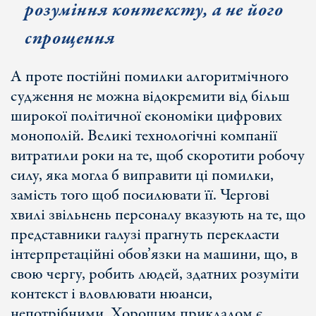
розуміння контексту, а не його
спрощення
А проте постійні помилки алгоритмічного
судження не можна відокремити від більш
широкої політичної економіки цифрових
монополій. Великі технологічні компанії
витратили роки на те, щоб скоротити робочу
силу, яка могла б виправити ці помилки,
замість того щоб посилювати її. Чергові
хвилі звільнень персоналу вказують на те, що
представники галузі прагнуть перекласти
інтерпретаційні обов’язки на машини, що, в
свою чергу, робить людей, здатних розуміти
контекст і вловлювати нюанси,
непотрібними. Хорошим прикладом є