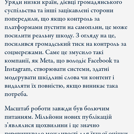
Уряди низки країн, дієвці громадянського
суспільства та інші зацікавлені сторони
попередили, що якщо контроль за
платформами пустити на самоплин, це може
посилити реальну шкоду. З огляду на це,
посилився громадський тиск на контроль за
соцмережами. Саме це змусило такі
компанії, як Meta, що володіє Facebook та
Instagram, створювати системи, здатні
модерувати шкідливі слова чи контент і
видаляти їх повністю, якщо виникає така
потреба.
Масштаб роботи завжди був болючим
питанням. Мільйони нових публікацій
з’являлися щохвилини і це значно
перевищувало можливості для їхньої оцінки,