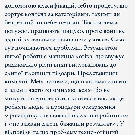
допомогою класифікацій, себто процесу, що
сортує контент за категоріями, такими як
безпечний чи небезпечний. Такі системи
потужні, працюють швидко, проте вони не
здатні вловлювати нюанси чи умисел. Саме
тут починаються проблеми. Результатом
їхньої роботи є машинна логіка, що звужує
радикально різні види висловлювань до
єдиної площини підозри. Представники
компанії Meta визнали, що її автоматизовані
системи часто «помиляються», бо не
можуть інтерпретувати контекст так, як це
роблять люди, а процедури оскарження
«розчаровують своєю повільною роботою»
і «не завжди дають бажаний результат». У
відповідь на цю проблему технологічний