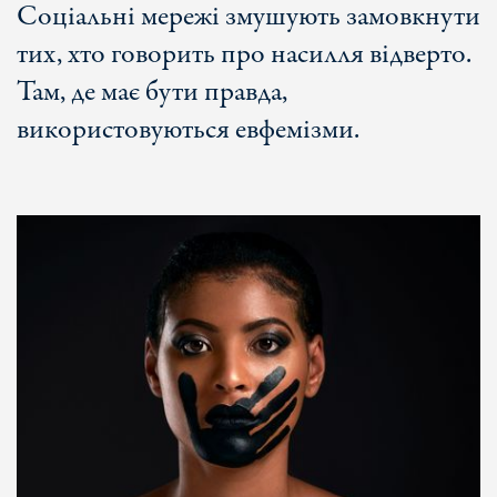
Соціальні мережі змушують замовкнути
тих, хто говорить про насилля відверто.
Там, де має бути правда,
використовуються евфемізми.