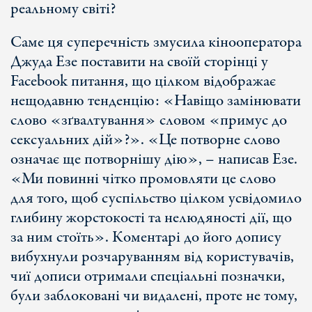
реальному світі?
Саме ця суперечність змусила кінооператора
Джуда Езе поставити на своїй сторінці у
Facebook питання, що цілком відображає
нещодавню тенденцію: «Навіщо замінювати
слово «зґвалтування» словом «примус до
сексуальних дій»?». «Це потворне слово
означає ще потворнішу дію», – написав Езе.
«Ми повинні чітко промовляти це слово
для того, щоб суспільство цілком усвідомило
глибину жорстокості та нелюдяності дії, що
за ним стоїть». Коментарі до його допису
вибухнули розчаруванням від користувачів,
чиї дописи отримали спеціальні позначки,
були заблоковані чи видалені, проте не тому,