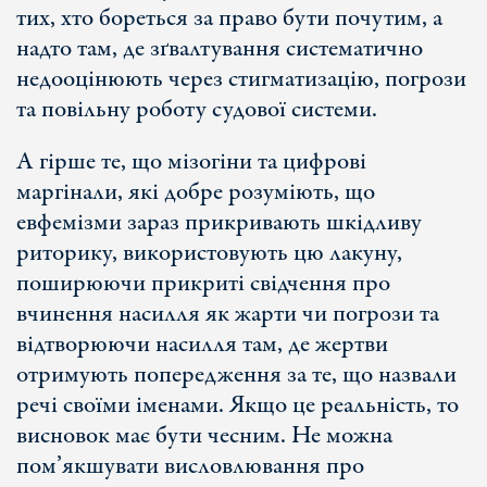
тих, хто бореться за право бути почутим, а
надто там, де зґвалтування систематично
недооцінюють через стигматизацію, погрози
та повільну роботу судової системи.
А гірше те, що мізогіни та цифрові
маргінали, які добре розуміють, що
евфемізми зараз прикривають шкідливу
риторику, використовують цю лакуну,
поширюючи прикриті свідчення про
вчинення насилля як жарти чи погрози та
відтворюючи насилля там, де жертви
отримують попередження за те, що назвали
речі своїми іменами. Якщо це реальність, то
висновок має бути чесним. Не можна
пом’якшувати висловлювання про