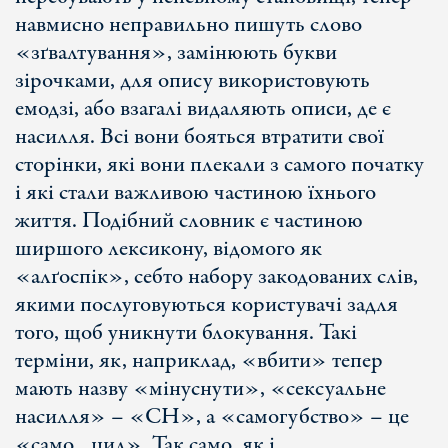
навмисно неправильно пишуть слово
«зґвалтування», замінюють букви
зірочками, для опису використовують
емодзі, або взагалі видаляють описи, де є
насилля. Всі вони бояться втратити свої
сторінки, які вони плекали з самого початку
і які стали важливою частиною їхнього
життя. Подібний словник є частиною
ширшого лексикону, відомого як
«алґоспік», себто набору закодованих слів,
якими послуговуються користувачі задля
того, щоб уникнути блокування. Такі
терміни, як, наприклад, «вбити» тепер
мають назву «мінуснути», «сексуальне
насилля» – «СН», а «самогубство» – це
«само…цид». Так само, як і