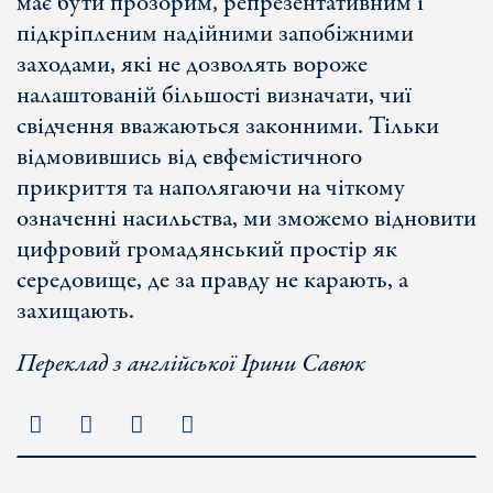
має бути прозорим, репрезентативним і
підкріпленим надійними запобіжними
заходами, які не дозволять вороже
налаштованій більшості визначати, чиї
свідчення вважаються законними. Тільки
відмовившись від евфемістичного
прикриття та наполягаючи на чіткому
означенні насильства, ми зможемо відновити
цифровий громадянський простір як
середовище, де за правду не карають, а
захищають.
Переклад з англійської Ірини Савюк