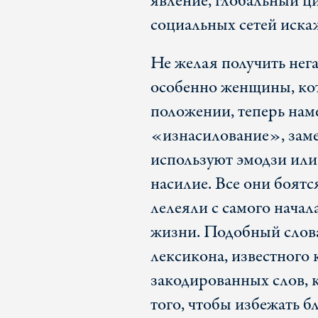
явление, глобальный ц
социальных сетей иска
Не желая получить нег
особенно женщины, кот
положении, теперь нам
«изнасилование», заме
используют эмодзи или 
насилие. Все они боятс
лелеяли с самого начал
жизни. Подобный слова
лексикона, известного 
закодированных слов, 
того, чтобы избежать б