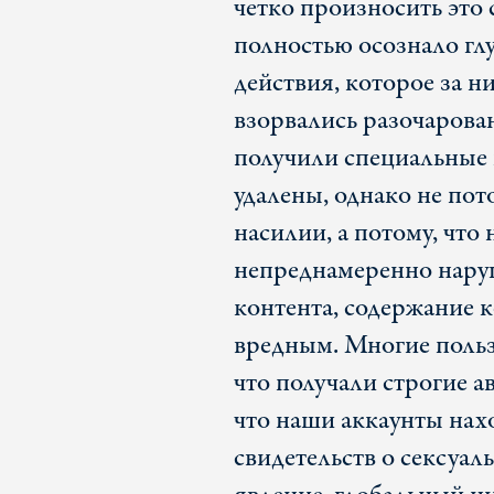
четко произносить это 
полностью осознало гл
действия, которое за н
взорвались разочарован
получили специальные
удалены, однако не пот
насилии, а потому, что
непреднамеренно нару
контента, содержание 
вредным. Многие польз
что получали строгие 
что наши аккаунты нах
свидетельств о сексуа