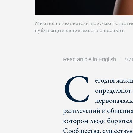
Многие пользователи получают строгие
публикации свидетельств о насилии
Read article in English
Чи
С
егодня жизн
определяют с
первоначаль
развлечений и общения,
котором люди борются 
Сообщества, существу