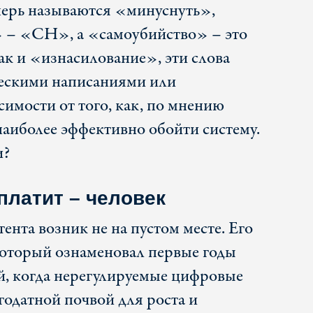
перь называются «минуснуть»,
» – «СН», а «самоубийство» – это
как и «изнасилование», эти слова
ческими написаниями или
имости от того, как, по мнению
наиболее эффективно обойти систему.
и?
платит – человек
ента возник не на пустом месте. Его
который ознаменовал первые годы
й, когда нерегулируемые цифровые
годатной почвой для роста и