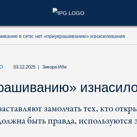
)
ивание в сети: нет «приукрашиванию» изнасилования
О
03.12.2025
|
Зикора Ибе
крашиванию» изнасил
аставляют замолчать тех, кто откр
 должна быть правда, используются