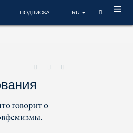
ПОИСК
ПОДПИСКА
RU
ования
ыто говорит о
 эвфемизмы.