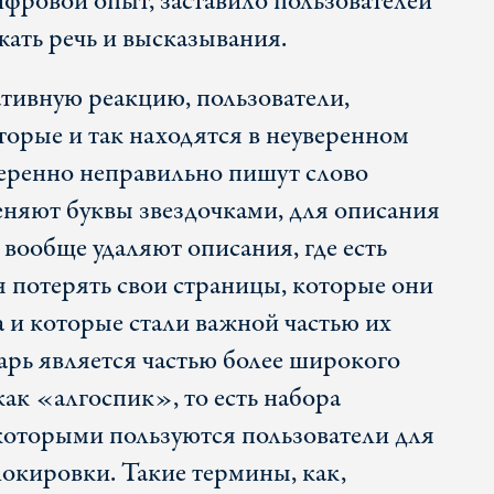
ифровой опыт, заставило пользователей
жать речь и высказывания.
ативную реакцию, пользователи,
орые и так находятся в неуверенном
еренно неправильно пишут слово
няют буквы звездочками, для описания
вообще удаляют описания, где есть
я потерять свои страницы, которые они
а и которые стали важной частью их
рь является частью более широкого
как «алгоспик», то есть набора
которыми пользуются пользователи для
локировки. Такие термины, как,