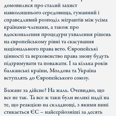
домовилися про сталий захист
навколишнього середовища, гуманний і
справедливий розподіл мігрантів між усіма
країнами-членами, а також про
вдосконалення процедури ухвалення рішень
на європейському рівні та скасування
національного права вето. Європейські
цінності та верховенство права знову будуть
підтримувати та поважати. І за кілька років
балканські країни, Молдова та Україна
вступлять до Європейського союзу.
Бажане за дійсне? На жаль. Очевидно, що
все не так. Та все ж таки були великі надії на
те, що реакцією на складнощі, з якими нині
стикається ЄС – найсерйозніші за десять