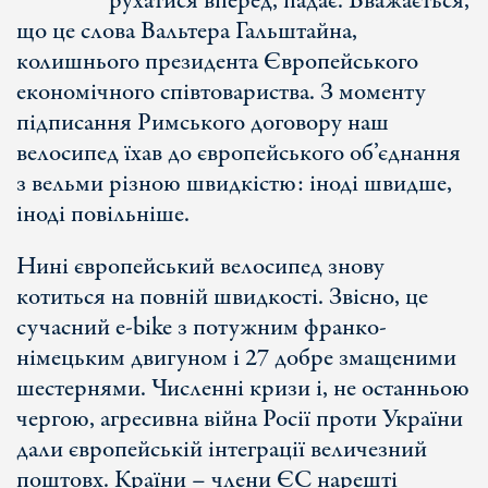
рухатися вперед, падає. Вважається,
що це слова Вальтера Гальштайна,
колишнього президента Європейського
економічного співтовариства. З моменту
підписання Римського договору наш
велосипед їхав до європейського об’єднання
з вельми різною швидкістю: іноді швидше,
іноді повільніше.
Нині європейський велосипед знову
котиться на повній швидкості. Звісно, це
сучасний e-bike з потужним франко-
німецьким двигуном і 27 добре змащеними
шестернями. Численні кризи і, не останньою
чергою, агресивна війна Росії проти України
дали європейській інтеграції величезний
поштовх. Країни – члени ЄС нарешті