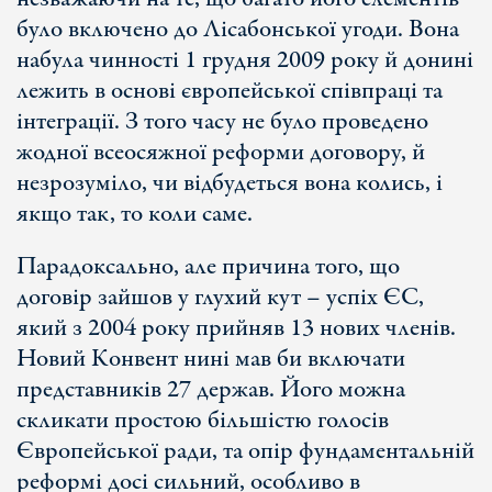
було включено до Лісабонської угоди. Вона
набула чинності 1 грудня 2009 року й донині
лежить в основі європейської співпраці та
інтеграції. З того часу не було проведено
жодної всеосяжної реформи договору, й
незрозуміло, чи відбудеться вона колись, і
якщо так, то коли саме.
Парадоксально, але причина того, що
договір зайшов у глухий кут – успіх ЄС,
який з 2004 року прийняв 13 нових членів.
Новий Конвент нині мав би включати
представників 27 держав. Його можна
скликати простою більшістю голосів
Європейської ради, та опір фундаментальній
реформі досі сильний, особливо в