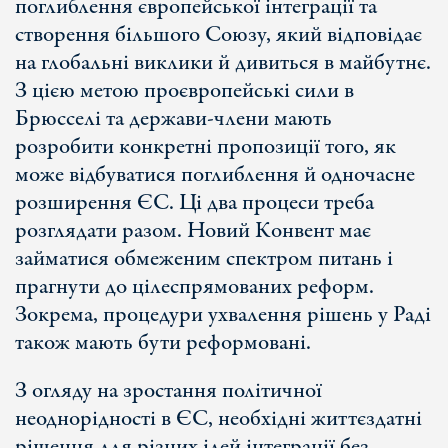
поглиблення європейської інтеграції та
створення більшого Союзу, який відповідає
на глобальні виклики й дивиться в майбутнє.
З цією метою проєвропейські сили в
Брюсселі та держави-члени мають
розробити конкретні пропозиції того, як
може відбуватися поглиблення й одночасне
розширення ЄС. Ці два процеси треба
розглядати разом. Новий Конвент має
займатися обмеженим спектром питань і
прагнути до цілеспрямованих реформ.
Зокрема, процедури ухвалення рішень у Раді
також мають бути реформовані.
З огляду на зростання політичної
неоднорідності в ЄС, необхідні життєздатні
рішення для різних ідей інтеграції без