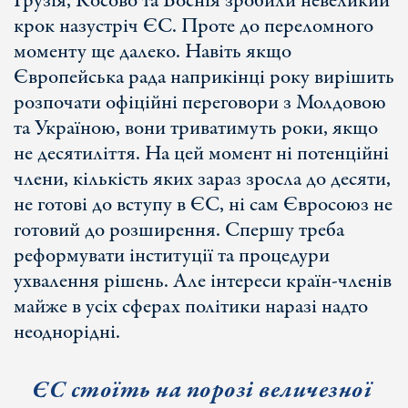
Грузія, Косово та Боснія зробили невеликий
крок назустріч ЄС. Проте до переломного
моменту ще далеко. Навіть якщо
Європейська рада наприкінці року вирішить
розпочати офіційні переговори з Молдовою
та Україною, вони триватимуть роки, якщо
не десятиліття. На цей момент ні потенційні
члени, кількість яких зараз зросла до десяти,
не готові до вступу в ЄС, ні сам Євросоюз не
готовий до розширення. Спершу треба
реформувати інституції та процедури
ухвалення рішень. Але інтереси країн-членів
майже в усіх сферах політики наразі надто
неоднорідні.
ЄС стоїть на порозі величезної