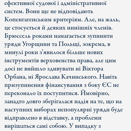
ефективної судової і адміністративної
систем. Вони ще не відповідають
Копенгагенським критеріям. Але, на жаль,
це стосується й деяких нинішніх членів.
Брюссель роками намагається зупинити
уряди Угорщини та Польщі, зокрема, в
минулі роки з’явилося більше нових
інструментів верховенства права, але цим
досі не вийшло здивувати ні Віктора
Орбана, ні Ярослава Качинського. Навіть
призупинення фінансування з боку ЄС не
переконало їх поступитися. Ймовірно,
занадто довго зберігалася надія на те, що на
наступних виборах непопулярні уряди буде
відправлено в відставку, а проблеми
вирішаться самі собою. У випадку з