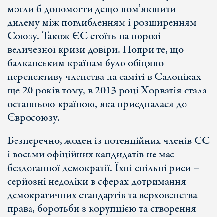
могли б допомогти дещо пом’якшити
дилему між поглибленням і розширенням
Союзу. Також ЄС стоїть на порозі
величезної кризи довіри. Попри те, що
балканським країнам було обіцяно
перспективу членства на саміті в Салоніках
ще 20 років тому, в 2013 році Хорватія стала
останньою країною, яка приєдналася до
Євросоюзу.
Безперечно, жоден із потенційних членів ЄС
і восьми офіційних кандидатів не має
бездоганної демократії. Їхні спільні риси –
серйозні недоліки в сферах дотримання
демократичних стандартів та верховенства
права, боротьби з корупцією та створення