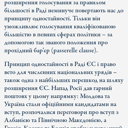
розширення голосування за правилом
більшості в Раді неминуче повертають нас до
принципу одностайності. Тільки він
уможливлює голосування кваліфікованою
більшістю в певних сферах політики – за
допомогою так званого положення про
прохідний бар’єр (passerelle clause).
Принцип одностайності в Раді ЄС і право
вето для численних національних урядів –
також одна з найбільших перешкод на шляху
розширення ЄС. Напад Росії дав гарний
поштовх у цьому напрямку: Молдова та
Україна стали офіційними кандидатами на
вступ, розпочалися переговори про вступ з
Албанією та Північною Македонією, а