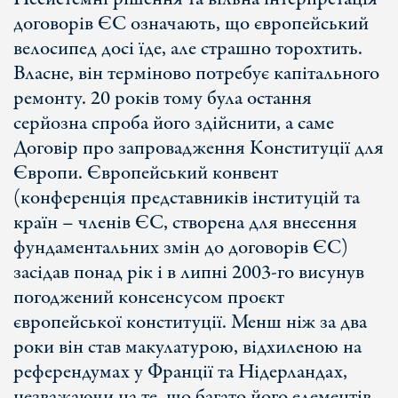
договорів ЄС означають, що європейський
велосипед досі їде, але страшно торохтить.
Власне, він терміново потребує капітального
ремонту. 20 років тому була остання
серйозна спроба його здійснити, а саме
Договір про запровадження Конституції для
Європи. Європейський конвент
(конференція представників інституцій та
країн – членів ЄС, створена для внесення
фундаментальних змін до договорів ЄС)
засідав понад рік і в липні 2003-го висунув
погоджений консенсусом проєкт
європейської конституції. Менш ніж за два
роки він став макулатурою, відхиленою на
референдумах у Франції та Нідерландах,
незважаючи на те, що багато його елементів