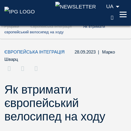
UA
ПОШУ
Перейти до змісту (ключ доступу '1')
Рубрики
Європейська інтеграція
Як втримати
Перейти до пошуку (ключ доступу '2')
європейський велосипед на ходу
Перейти до навігації (ключ доступу '3')
ЄВРОПЕЙСЬКА ІНТЕГРАЦІЯ
28.09.2023
|
Марко
Шварц
Як втримати
європейський
велосипед на ходу