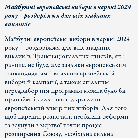
Майбутні європейські вибори в червні 2024
року – роздоріжжя для всіх згаданих
викликів
Майбутні європейські вибори в червні 2024
року – роздоріжжя для всіх згаданих
викликів. Транснаціональних списків, як і
раніше, не буде, але завдяки європейським
топкандидатам і загальноєвропейській
виборчій кампанії, а також спільним
передвиборчим програмам можна було би
принаймні сильніше підкреслити
європейський вимір цих виборів. Для того
щоб нарешті розпочати необхідні реформи
та зсунути з мертвої точки процес
розширення Союзу, необхідна сильна