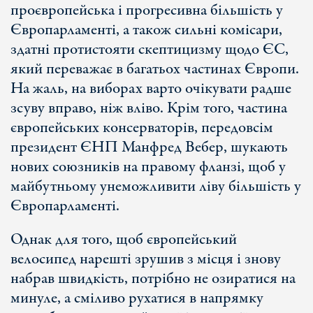
проєвропейська і прогресивна більшість у
Європарламенті, а також сильні комісари,
здатні протистояти скептицизму щодо ЄС,
який переважає в багатьох частинах Європи.
На жаль, на виборах варто очікувати радше
зсуву вправо, ніж вліво. Крім того, частина
європейських консерваторів, передовсім
президент ЄНП Манфред Вебер, шукають
нових союзників на правому фланзі, щоб у
майбутньому унеможливити ліву більшість у
Європарламенті.
Однак для того, щоб європейський
велосипед нарешті зрушив з місця і знову
набрав швидкість, потрібно не озиратися на
минуле, а сміливо рухатися в напрямку