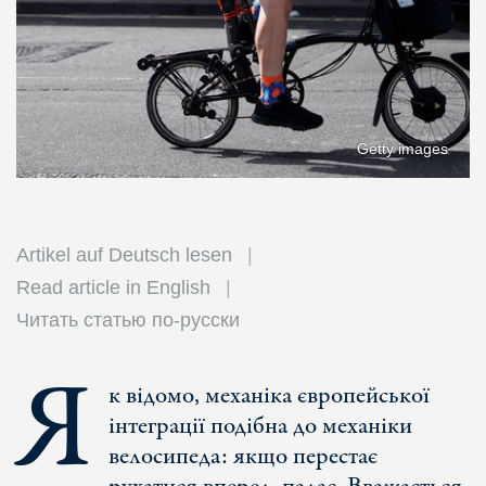
Getty images
Artikel auf Deutsch lesen
Read article in English
Читать статью по-русски
Я
к відомо, механіка європейської
інтеграції подібна до механіки
велосипеда: якщо перестає