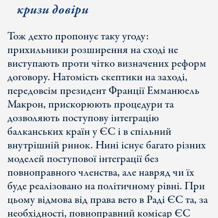
кризи довіри
Тож дехто пропонує таку угоду:
прихильники розширення на сході не
виступають проти чітко визначених реформ
договору. Натомість скептики на заході,
передовсім президент Франції Емманюель
Макрон, прискорюють процедури та
дозволяють поступову інтеграцію
балканських країн у ЄС і в спільний
внутрішній ринок. Нині існує багато різних
моделей поступової інтеграції без
повноправного членства, але навряд чи їх
буде реалізовано на політичному рівні. При
цьому відмова від права вето в Раді ЄС та, за
необхідності, повноправний комісар ЄС