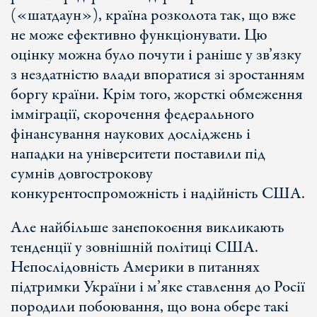
(«шатдаун»), країна розколота так, що вже
не може ефективно функціонувати. Цю
оцінку можна було почути і раніше у зв’язку
з нездатністю влади впоратися зі зростанням
боргу країни. Крім того, жорсткі обмеження
імміграції, скорочення федерального
фінансування наукових досліджень і
нападки на університети поставили під
сумнів довгострокову
конкурентоспроможність і надійність США.
Але найбільше занепокоєння викликають
тенденції у зовнішній політиці США.
Непослідовність Америки в питаннях
підтримки України і м’яке ставлення до Росії
породили побоювання, що вона обере такі