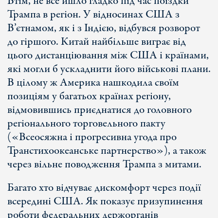
Втім, не все йшло гладко під час поїздки
Трампа в регіон. У відносинах США з
В’єтнамом, як і з Індією, відбувся розворот
до гіршого. Китай найбільше виграє від
цього дистанціювання між США і країнами,
які могли б ускладнити його військові плани.
В цілому ж Америка нашкодила своїм
позиціям у багатьох країнах регіону,
відмовившись приєднатися до головного
регіонального торговельного пакту
(«Всеосяжна і прогресивна угода про
Транстихоокеанське партнерство»), а також
через вільне поводження Трампа з митами.
Багато хто відчуває дискомфорт через події
всередині США. Як показує призупинення
роботи федеральних держорганів