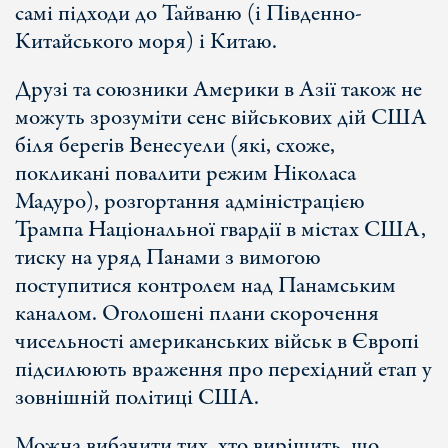
самі підходи до Тайваню (і Південно-
Китайського моря) і Китаю.
Друзі та союзники Америки в Азії також не
можуть зрозуміти сенс військових дій США
біля берегів Венесуели (які, схоже,
покликані повалити режим Ніколаса
Мадуро), розгортання адміністрацією
Трампа Національної гвардії в містах США,
тиску на уряд Панами з вимогою
поступитися контролем над Панамським
каналом. Оголошені плани скорочення
чисельності американських військ в Європі
підсилюють враження про перехідний етап у
зовнішній політиці США.
Можна вибачити тих, хто вирішить, що