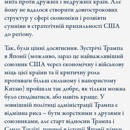
мита проти дружніх і недружніх країн. Але
йому не вдалося створити довгострокових
структур у сфері економіки і розвіяти
сумніви в стратегічній прихильності США
до регіону.
Так, були цінні досягнення. Зустрічі Трампа
в Японії (можливо, зараз це найважливіший
союзник США через економічну і військову
міць цієї країни та її критичну роль
противаги більш сильному і напористому
Китаю) пройшли так добре, як тільки можна
було сподіватися, або навіть краще. У
зовнішній політиці адміністрації Трампа є
відмінна риса – бути жорсткими з друзями і
союзниками, але старт відносин Трампа і
Санае Такаїті, першої в історії Японії жінки,