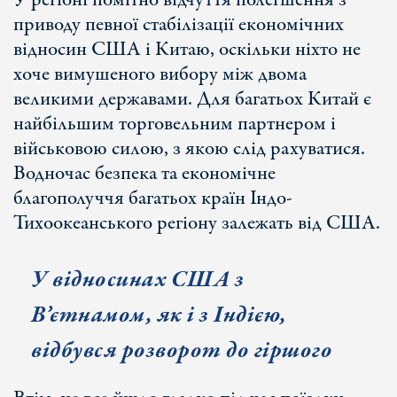
У регіоні помітно відчуття полегшення з
приводу певної стабілізації економічних
відносин США і Китаю, оскільки ніхто не
хоче вимушеного вибору між двома
великими державами. Для багатьох Китай є
найбільшим торговельним партнером і
військовою силою, з якою слід рахуватися.
Водночас безпека та економічне
благополуччя багатьох країн Індо-
Тихоокеанського регіону залежать від США.
У відносинах США з
В
’єтнамом, як і з Індією,
відбувся
розворот до гіршого