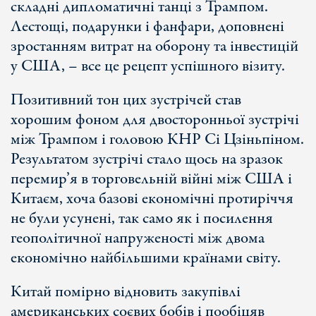
складні дипломатичні танці з Трампом.
Лестощі, подарунки і фанфари, доповнені
зростанням витрат на оборону та інвестицій
у США, – все це рецепт успішного візиту.
Позитивний тон цих зустрічей став
хорошим фоном для двосторонньої зустрічі
між Трампом і головою КНР Сі Цзіньпіном.
Результатом зустрічі стало щось на зразок
перемир’я в торговельній війні між США і
Китаєм, хоча базові економічні протиріччя
не були усунені, так само як і посилення
геополітичної напруженості між двома
економічно найбільшими країнами світу.
Китай помірно відновить закупівлі
американських соєвих бобів і пообіцяв