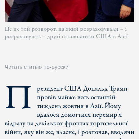
Це не той розворот, на який розраховували – і
розраховують – друзі та союзники США в Азії
Читать статью по-русски
П
резидент США Дональд Трамп
провів майже весь останній
тиждень жовтня в Азії. Йому
вдалося домогтися перемир’я
відразу на декількох фронтах торговельної
війни, яку він же, власне, і розпочав, вводячи