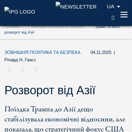
UA
ПОШУ
Перейти до змісту (ключ доступу '1')
Рубрики
Зовнішня політика та безпека
Трамп та його
Перейти до пошуку (ключ доступу '2')
розворот від Азії
Перейти до навігації (ключ доступу '3')
ЗОВНІШНЯ ПОЛІТИКА ТА БЕЗПЕКА
04.11.2025
|
Річард Н. Гаасс
Розворот від Азії
Поїздка Трампа до Азії дещо
стабілізувала економічні відносини, але
показала, що стратегічний фокус США