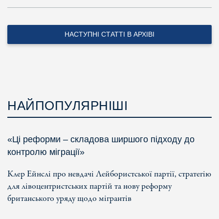
НАСТУПНІ СТАТТІ В АРХІВІ
НАЙПОПУЛЯРНІШІ
«Ці реформи – складова ширшого підходу до
контролю міграції»
Клер Ейнслі про невдачі Лейбористської партії, стратегію
для лівоцентристських партій та нову реформу
британського уряду щодо мігрантів