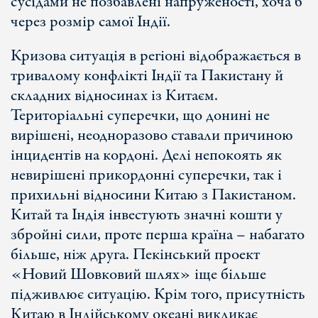
сусідами не позбавлені напруженості, хоча б
через розмір самої Індії.
Кризова ситуація в регіоні відображається в
тривалому конфлікті Індії та Пакистану й
складних відносинах із Китаєм.
Територіальні суперечки, що донині не
вирішені, неодноразово ставали причиною
інцидентів на кордоні. Делі непокоять як
невирішені прикордонні суперечки, так і
прихильні відносини Китаю з Пакистаном.
Китай та Індія інвестують значні кошти у
збройні сили, проте перша країна – набагато
більше, ніж друга. Пекінський проект
«Новий Шовковий шлях» іще більше
підживлює ситуацію. Крім того, присутність
Китаю в Індійському океані викликає