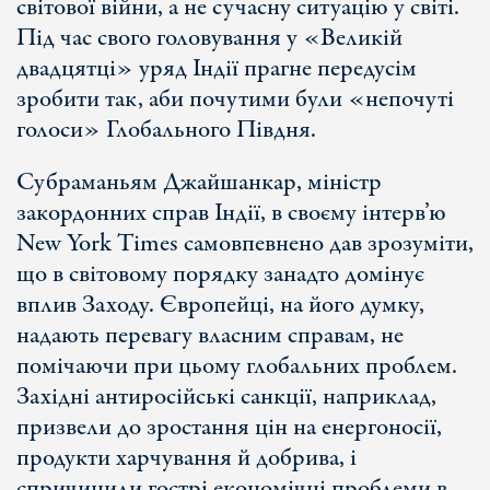
світової війни, а не сучасну ситуацію у світі.
Під час свого головування у «Великій
двадцятці» уряд Індії прагне передусім
зробити так, аби почутими були «непочуті
голоси» Глобального Півдня.
Субраманьям Джайшанкар, міністр
закордонних справ Індії, в своєму інтерв’ю
New York Times самовпевнено дав зрозуміти,
що в світовому порядку занадто домінує
вплив Заходу. Європейці, на його думку,
надають перевагу власним справам, не
помічаючи при цьому глобальних проблем.
Західні антиросійські санкції, наприклад,
призвели до зростання цін на енергоносії,
продукти харчування й добрива, і
спричинили гострі економічні проблеми в