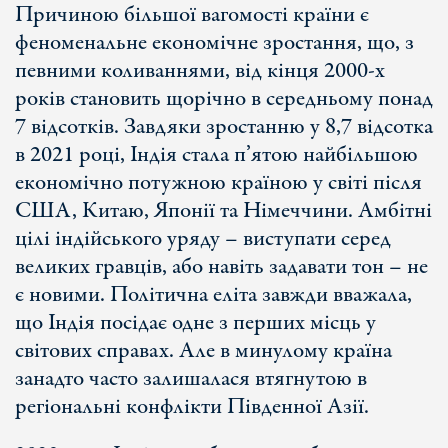
Причиною більшої вагомості країни є
феноменальне економічне зростання, що, з
певними коливаннями, від кінця 2000-х
років становить щорічно в середньому понад
7 відсотків. Завдяки зростанню у 8,7 відсотка
в 2021 році, Індія стала п’ятою найбільшою
економічно потужною країною у світі після
США, Китаю, Японії та Німеччини. Амбітні
цілі індійського уряду – виступати серед
великих гравців, або навіть задавати тон – не
є новими. Політична еліта завжди вважала,
що Індія посідає одне з перших місць у
світових справах. Але в минулому країна
занадто часто залишалася втягнутою в
регіональні конфлікти Південної Азії.