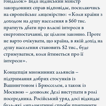
гойдалок» Індії індійський міністр
закордонних справ відповідає, посилаючись
на європейське лицемірство: «Коли країни з
доходом на душу населення в $60 тис.
прагнуть дбати про власні інтереси в
енергопостачанні, це цілком законно. Проте
не варто очікувати, що країна, в якій дохід на
душу населення становить $2 тиc., буде
стримуватися, коли йтиметься про її
інтереси».
Концепція множинних альянсів –
підтримання добрих стосунків із
Вашингтоном і Брюсселем, а також із
Москвою – дозволяє Делі виступати в ролі
посередника. Російський уряд досі відкидає
будь-які дипломатичні спроби припинити