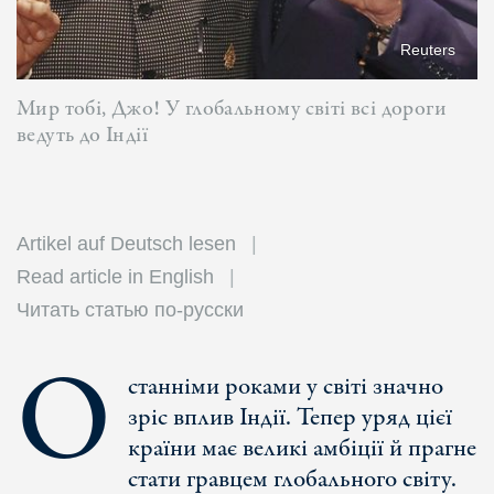
Reuters
Мир тобі, Джо! У глобальному світі всі дороги
ведуть до Індії
Artikel auf Deutsch lesen
Read article in English
Читать статью по-русски
О
станніми роками у світі значно
зріс вплив Індії. Тепер уряд цієї
країни має великі амбіції й прагне
стати гравцем глобального світу.