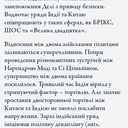
занепокоєння Делі з приводу безпеки.
Водночас уряди Індії та Китаю
співпрацюють у таких сферах, як БРІКС,
ШОС та «Велика двадцятка».
Відносини між двома азійськими гігантами
залишаються суперечливими. Попри
проведення різноманітних зустрічей між
Нарендрою Моді та Сі Цзіньпіном,
суперництво між двома країнами
посилилося. Тривалий час Індія вірила у
стримуючий фактор – торгівлю. Але значне
зростання двосторонньої торгівлі між
Китаєм та Індією не змогло послабити
напруження. Зараз індійський уряд
ініціював політику декаплінгу (англ.