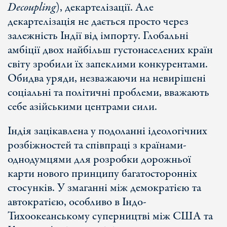
Decoupling
), декартелізації. Але
декартелізація не дається просто через
залежність Індії від імпорту. Глобальні
амбіції двох найбільш густонаселених країн
світу зробили їх запеклими конкурентами.
Обидва уряди, незважаючи на невирішені
соціальні та політичні проблеми, вважають
себе азійськими центрами сили.
Індія зацікавлена у подоланні ідеологічних
розбіжностей та співпраці з країнами-
однодумцями для розробки дорожньої
карти нового принципу багатосторонніх
стосунків. У змаганні між демократією та
автократією, особливо в Індо-
Тихоокеанському суперництві між США та