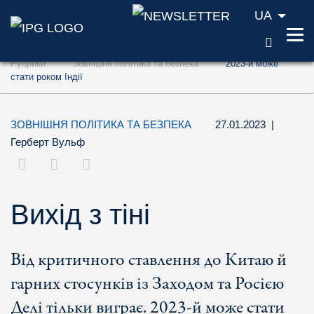
UA
ПОШУ
Перейти до змісту (ключ доступу '1')
Рубрики
Зовнішня політика та безпека
2023-й може
Перейти до пошуку (ключ доступу '2')
стати роком Індії
Перейти до навігації (ключ доступу '3')
ЗОВНІШНЯ ПОЛІТИКА ТА БЕЗПЕКА
27.01.2023
|
Герберт Вульф
Вихід з тіні
Від критичного ставлення до Китаю й
гарних стосунків із Заходом та Росією
Делі тільки виграє. 2023-й може стати