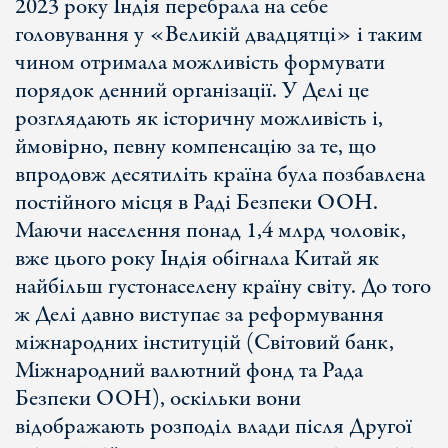
2023 року Індія перебрала на себе
головування у «Великій двадцятці» і таким
чином отримала можливість формувати
порядок денний організації. У Делі це
розглядають як історичну можливість і,
ймовірно, певну компенсацію за те, що
впродовж десятиліть країна була позбавлена
постійного місця в Раді Безпеки ООН.
Маючи населення понад 1,4 млрд чоловік,
вже цього року Індія обігнала Китай як
найбільш густонаселену країну світу. До того
ж Делі давно виступає за реформування
міжнародних інституцій (Світовий банк,
Міжнародний валютний фонд та Рада
Безпеки ООН), оскільки вони
відображають розподіл влади після Другої