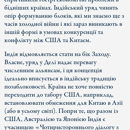
бідніших країнах. Індійський уряд чинить
опір формуванню блоків, які ми знаємо ще з
часів холодної війни і які зараз виникають в
іншій формі в умовах конкуренції та
конфлікту між США та Китаєм.
Індія відмовляється стати на бік Заходу.
Власне, уряд у Делі надає перевагу
численним альянсам, і ця концепція
ідеально вписується в індійську традицію
позаблоковості. Країна не хоче повністю
переходити до табору США, наприклад,
встановлювати обмеження для Китаю в Азії
(або в усьому світі). Попри те, що разом із
США, Австралією та Японією Індія є
учасницею «Чотиристороннього діалогу з