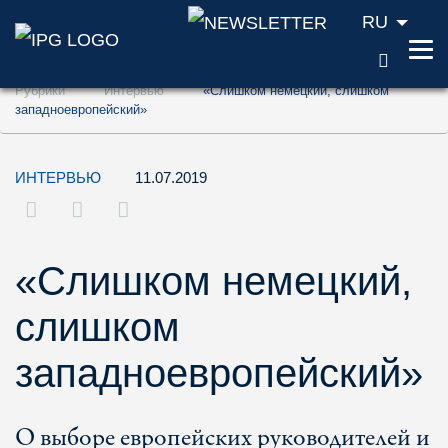
RU
ПОИС
Перейти к содержанию (ключ доступа '1'
Рубрики
Интервью
«Слишком немецкий, слишком
Перейти к поиску (ключ доступа '2')
западноевропейский»
Перейти к навигации (ключ доступа '3')
ИНТЕРВЬЮ
11.07.2019
«Слишком немецкий,
слишком
западноевропейский»
О выборе европейских руководителей и