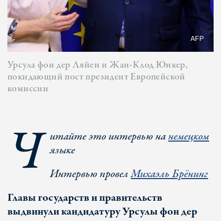
AFP
Урсула фон дер Ляйен и Жан-Клод Юнкер,
покидающий пост президент Европейской
комиссии
Ч
итайте это интервью на
немецком
языке
Интервью провел
Михаэль Брёнинг
Главы государств и правительств
выдвинули кандидатуру Урсулы фон дер