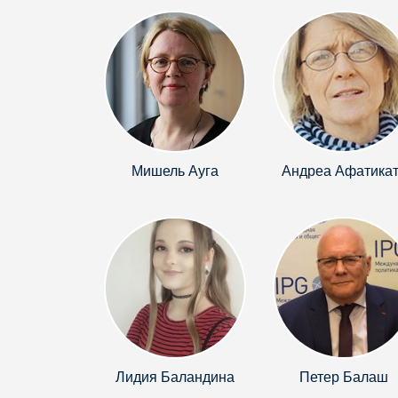
Мишель Ауга
Андреа Афатика
Лидия Баландина
Петер Балаш