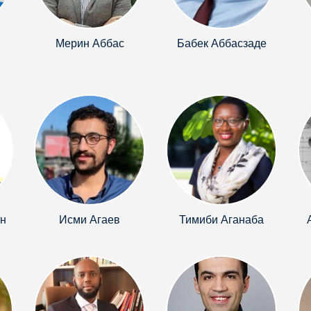
Мерин Аббас
Бабек Аббасзаде
н
Исми Агаев
Тимиби Аганаба