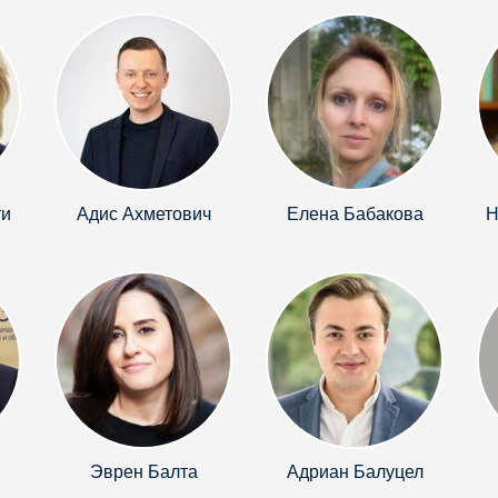
ти
Адис Ахметович
Елена Бабакова
Н
Эврен Балта
Адриан Балуцел