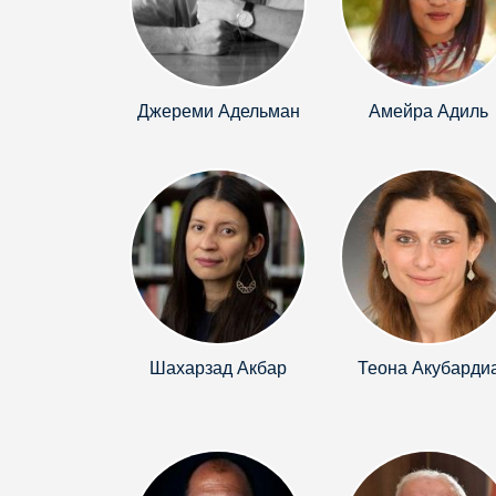
Джереми Адельман
Амейра Адиль
Шахарзад Акбар
Теона Акубарди