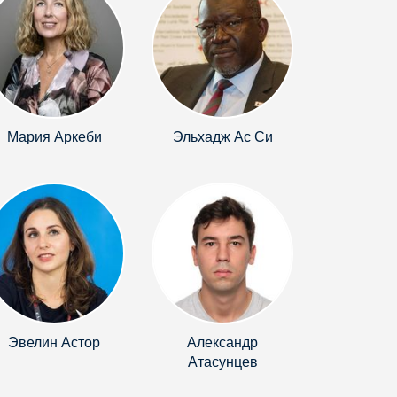
Мария Аркеби
Эльхадж Ас Си
Эвелин Астор
Александр
Атасунцев