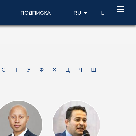
ПОИСК
ПОДПИСКА
RU
С
Т
У
Ф
Х
Ц
Ч
Ш