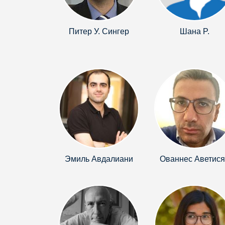
Питер У. Cингер
Шана P.
Эмиль Авдалиани
Ованнес Аветися