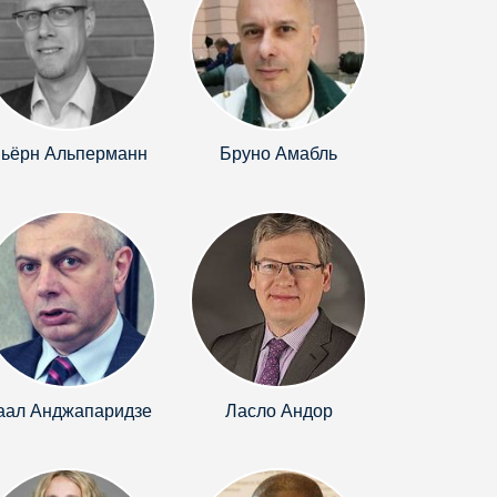
ьёрн Альперманн
Бруно Амабль
аал Анджапаридзе
Ласло Андор