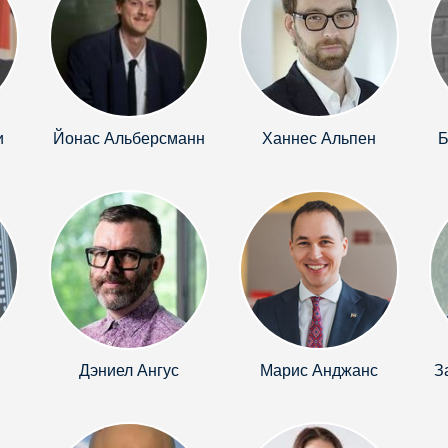
и
Йонас Альберсманн
Ханнес Альпен
Б
Дэниел Ангус
Марис Анджанс
З