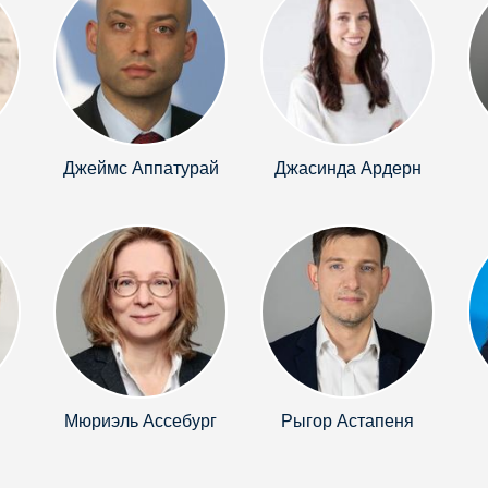
Джеймс Аппатурай
Джасинда Ардерн
Мюриэль Ассебург
Рыгор Астапеня