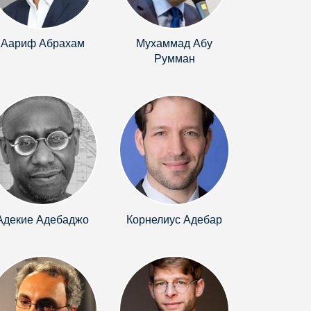
Аариф Абрахам
Мухаммад Абу
Румман
Адекие Адебаджо
Корнелиус Адебар