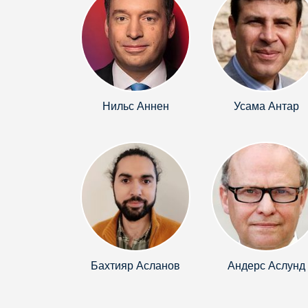
Нильс Аннен
Усама Антар
Бахтияр Асланов
Андерс Аслунд