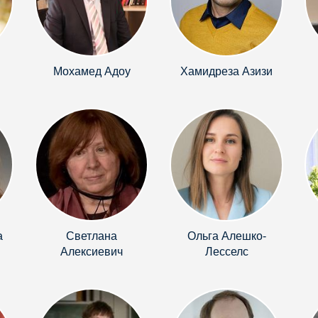
Мохамед Адоу
Хамидреза Азизи
а
Светлана
Ольга Алешко-
Алексиевич
Лесселс