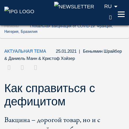
RU
ПОИС
Перейти к содержанию (ключ доступа '1'
Регионы
Глобальная вакцинация от COVID-19: Франция,
Перейти к поиску (ключ доступа '2')
Нигерия, Бразилия
Перейти к навигации (ключ доступа '3')
АКТУАЛЬНАЯ ТЕМА
25.01.2021
|
Беньямин Шрайбер
&
Даниель Манн
&
Кристоф Хойзер
Как справиться с
дефицитом
Вакцина – дорогой товар, но и с