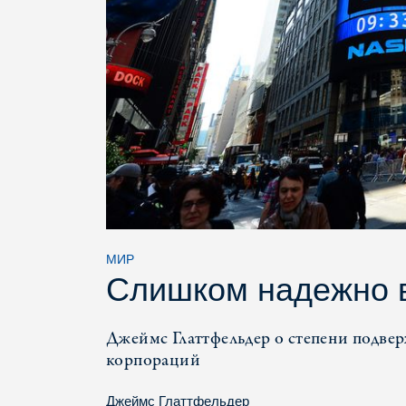
МИР
Слишком надежно в
Джеймс Глаттфельдер о степени подве
корпораций
Джеймс Глаттфельдер