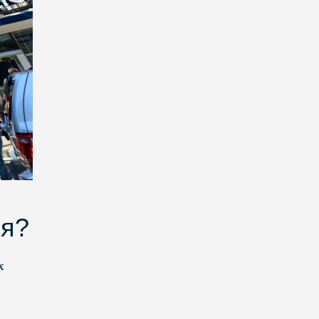
ся?
х