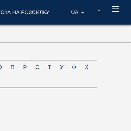
ПОШУК
ИСКА НА РОЗСИЛКУ
UA
О
П
Р
С
Т
У
Ф
Х