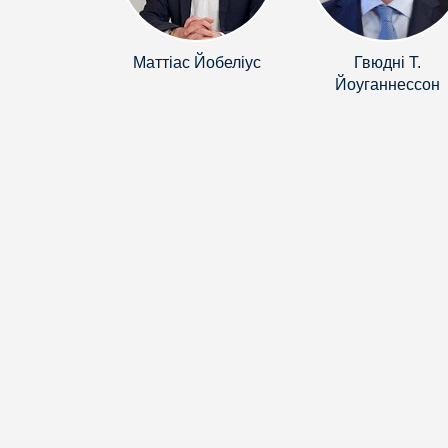
Маттіас Йобеліус
Гвюдні Т.
Йоуганнессон