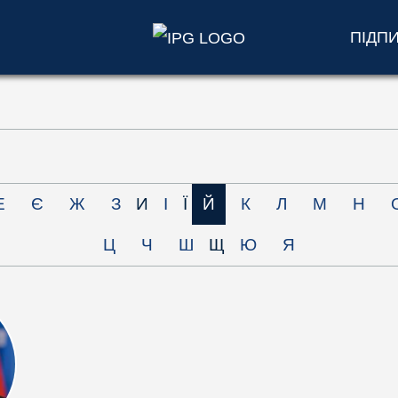
ПІДП
Е
Є
Ж
З
И
І
Ї
Й
К
Л
М
Н
Ц
Ч
Ш
Щ
Ю
Я