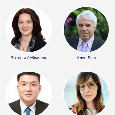
Вікторія Леўкавець
Алон Ліел