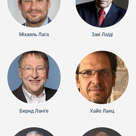
Міхаель Лага
Закі Лаїді
Бернд Ланґе
Хайо Ланц