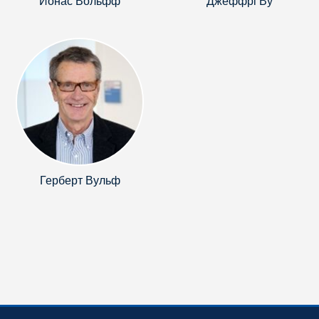
Йонас Вольфф
Джеффрі Ву
Герберт Вульф