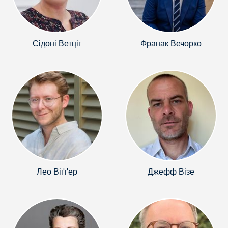
Сідоні Ветціг
Франак Вечорко
Лео Віґґер
Джефф Візе