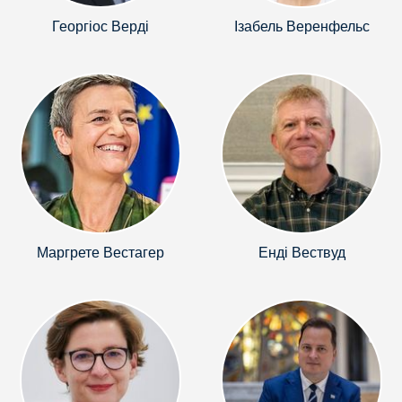
Георгіос Верді
Ізабель Веренфельс
Маргрете Вестагер
Енді Вествуд