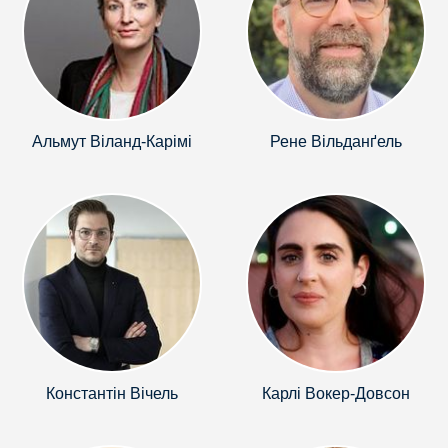
Альмут Віланд-Карімі
Рене Вільданґель
Константін Вічель
Карлі Вокер-Довсон