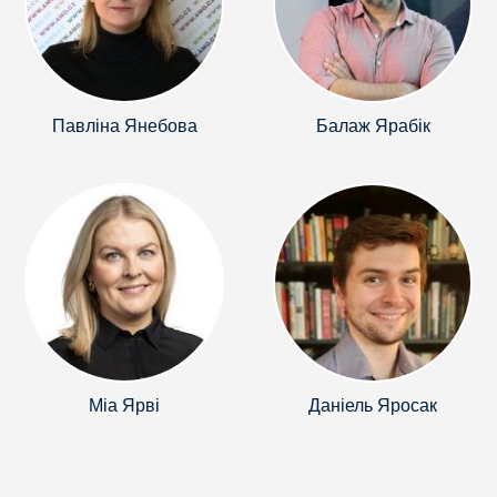
Павліна Янебова
Балаж Ярабік
Міа Ярві
Даніель Яросак