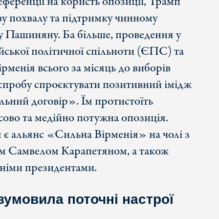
еференції на користь опозиції, Трамп
у похвалу та підтримку чинному
у Пашиняну. Ба більше, проведення у
йської політичної спільноти (ЄПС) та
рменія всього за місяць до виборів
 спробу спроєктувати позитивний імідж
льний договір». Їм протистоїть
сово та медійно потужна опозиція.
є альянс «Сильна Вірменія» на чолі з
м Самвелом Карапетяном, а також
шніми президентами.
 зумовила поточні настрої