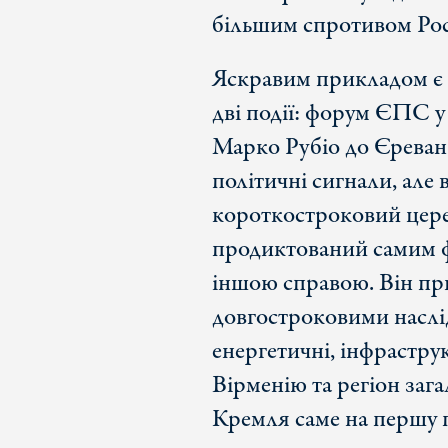
більшим спротивом Росі
Яскравим прикладом є 
дві події: форум ЄПС 
Марко Рубіо до Єреван
політичні сигнали, але
короткостроковий цере
продиктований самим ф
іншою справою. Він при
довгостроковими наслід
енергетичні, інфрастру
Вірменію та регіон загал
Кремля саме на першу п