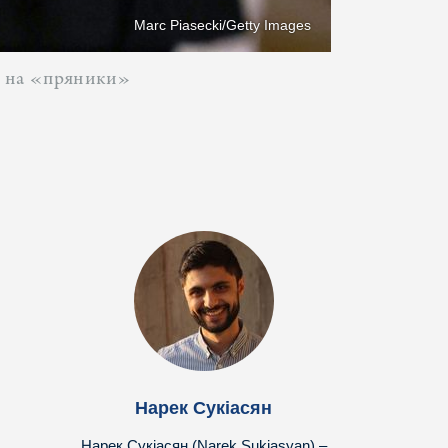
Marc Piasecki/Getty Images
ти на «пряники»
Нарек Сукіасян
Нарек Сукіасян (Narek Sukiasyan) –