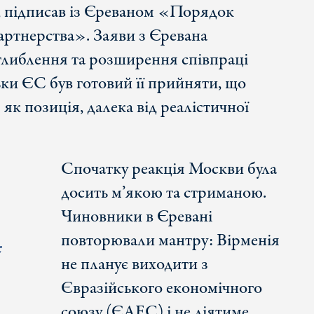
у, підписав із Єреваном «Порядок
артнерства». Заяви з Єревана
глиблення та розширення співпраці
ьки ЄС був готовий її прийняти, що
к позиція, далека від реалістичної
Спочатку реакція Москви була
досить м’якою та стриманою.
Чиновники в Єревані
повторювали мантру: Вірменія
х
не планує виходити з
Євразійського економічного
союзу (ЄАЕС) і не діятиме