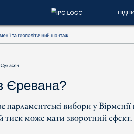
ПІДП
менії та геополітичний шантаж
 Сукіасян
 в Єревана?
 парламентські вибори у Вірменії
 тиск може мати зворотний ефект.