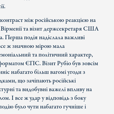
ї.
контраст між російською реакцією на
у Вірменії та візит держсекретаря США
а. Перша подія надіслала важливі
 все ж значною мірою мала
моніальний та політичний характер,
орматом ЄПС. Візит Рубіо був зовсім
ніс набагато більш вагомі угоди з
ками, що зачіпають російські
ктурні та видобувні важелі впливу на
ом. І все ж удар у відповідь з боку
одію було чути набагато гучніше і