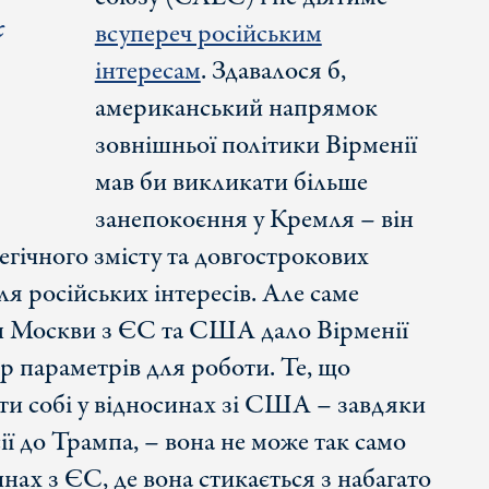
к
всупереч російським
інтересам
. Здавалося б,
американський напрямок
зовнішньої політики Вірменії
мав би викликати більше
занепокоєння у Кремля – він
тегічного змісту та довгострокових
ля російських інтересів. Але саме
н Москви з ЄС та США дало Вірменії
 параметрів для роботи. Те, що
ти собі у відносинах зі США – завдяки
ії до Трампа, – вона не може так само
нах з ЄС, де вона стикається з набагато