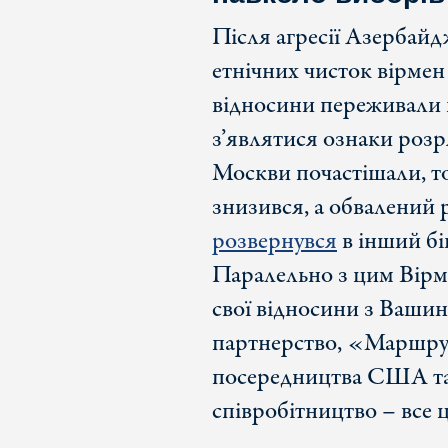
Після агресії Азербайд
етнічних чисток вірмен
відносини переживали 
з’являтися ознаки розр
Москви почастішали, то
знизився, а обвалений 
розвернувся
в інший бік
Паралельно з цим Вірм
свої відносини з Вашин
партнерство, «Маршрут
посередництва США та 
співробітництво – все 