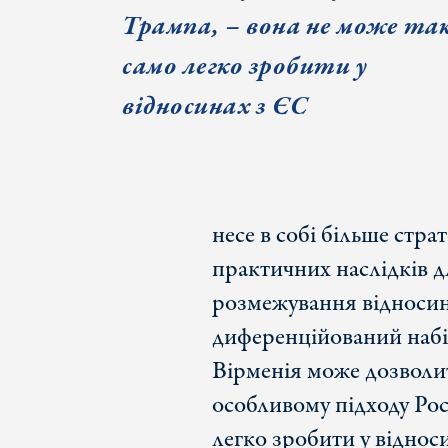
Трампа, – вона не може та
само легко зробити у
відносинах з ЄС
несе в собі більше стра
практичних наслідків д
розмежування відноси
диференційований набір
Вірменія може дозволи
особливому підходу Рос
легко зробити у відноси