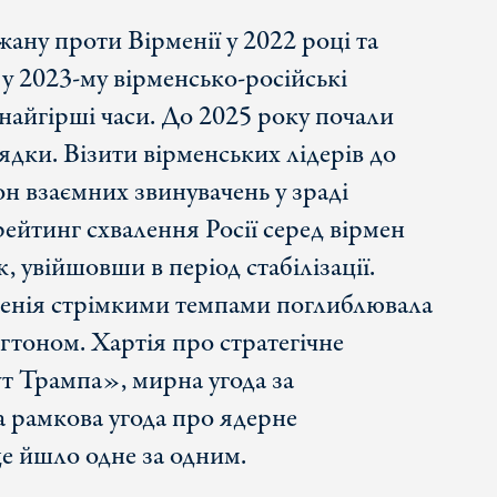
жану проти Вірменії у 2022 році та
 у 2023-му вірменсько-російські
найгірші часи. До 2025 року почали
ядки. Візити вірменських лідерів до
н взаємних звинувачень у зраді
рейтинг схвалення Росії серед вірмен
, увійшовши в період стабілізації.
енія стрімкими темпами поглиблювала
гтоном. Хартія про стратегічне
 Трампа», мирна угода за
рамкова угода про ядерне
це йшло одне за одним.