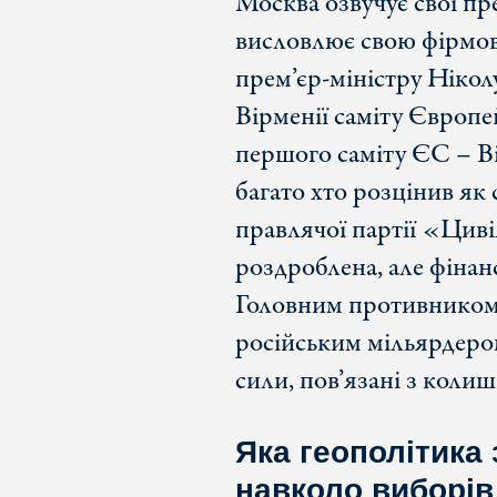
Москва озвучує свої пр
висловлює свою фірмов
прем’єр-міністру Нікол
Вірменії саміту Європе
першого саміту ЄС – Ві
багато хто розцінив як
правлячої партії «Циві
роздроблена, але фінан
Головним противником 
російським мільярдеро
сили, пов’язані з коли
Яка геополітика
навколо виборів