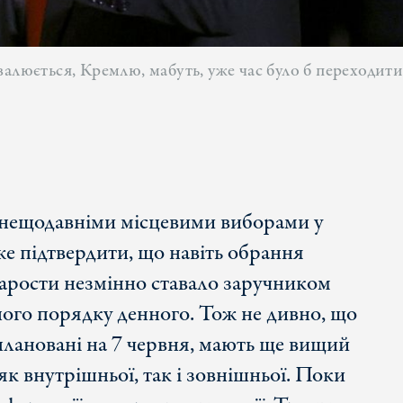
валюється, Кремлю, мабуть, уже час було б переходи
а нещодавніми місцевими виборами у
же підтвердити, що навіть обрання
тарости незмінно ставало заручником
ного порядку денного. Тож не дивно, що
плановані на 7 червня, мають ще вищий
 як внутрішньої, так і зовнішньої. Поки