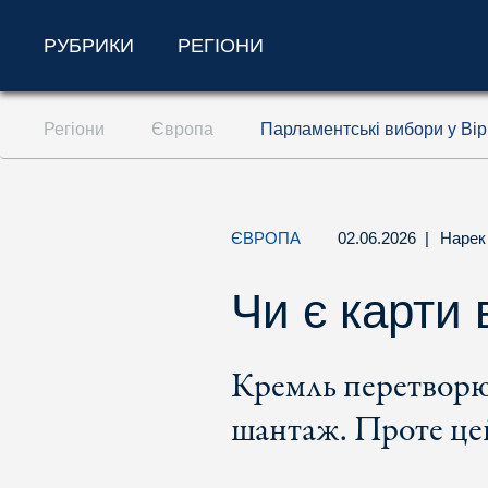
РУБРИКИ
РЕГІОНИ
Перейти до змісту (ключ доступу '1')
Регіони
Європа
Парламентські вибори у Вір
Перейти до пошуку (ключ доступу '2')
Перейти до навігації (ключ доступу '3')
ЄВРОПА
02.06.2026
|
Нарек
Чи є карти
Кремль перетворює
шантаж. Проте цей