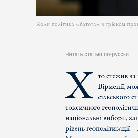
Коли політика «батога» з тріском про
Читать статью по-русски
Х
то стежив з
Вірменії, мо
сільського с
токсичного геополітич
національні вибори, за
рівень геополітизації –