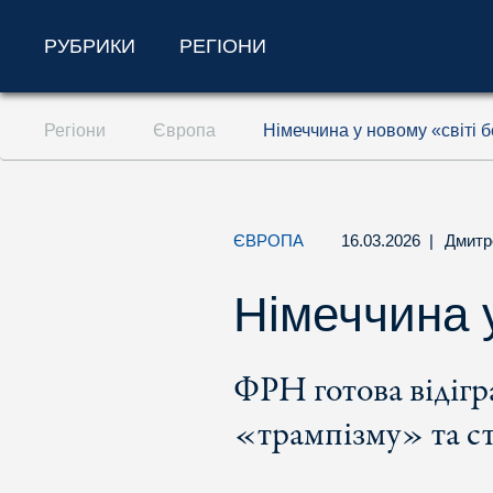
РУБРИКИ
РЕГІОНИ
Перейти до змісту (ключ доступу '1')
Регіони
Європа
Німеччина у новому «світі 
Перейти до пошуку (ключ доступу '2')
Перейти до навігації (ключ доступу '3')
ЄВРОПА
16.03.2026
|
Дмитр
Німеччина у
ФРН готова відігр
«трампізму» та ст