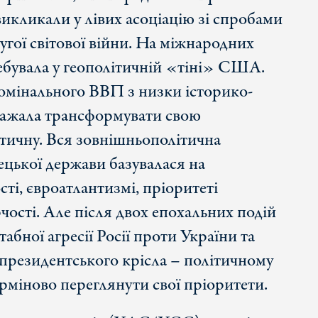
викликали у лівих асоціацію зі спробами
угої світової війни. На міжнародних
бувала у геополітичній «тіні» США.
номінального ВВП з низки історико-
бажала трансформувати свою
ітичну. Вся зовнішньополітична
ецької держави базувалася на
ті, євроатлантизмі, пріоритеті
чості. Але після двох епохальних подій
бної агресії Росії проти України та
президентського крісла – політичному
рміново переглянути свої пріоритети.