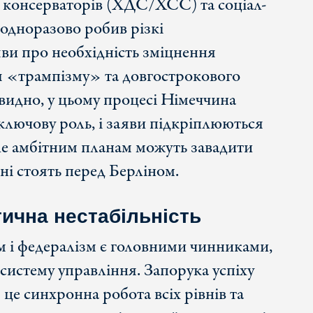
і консерваторів (ХДС/ХСС) та соціал-
дноразово робив різкі
ви про необхідність зміцнення
 «трампізму» та довгострокового
видно, у цьому процесі Німеччина
 ключову роль, і заяви підкріплюються
е амбітним планам можуть завадити
ні стоять перед Берліном.
ична нестабільність
і федералізм є головними чинниками,
истему управління. Запорука успіху
е синхронна робота всіх рівнів та