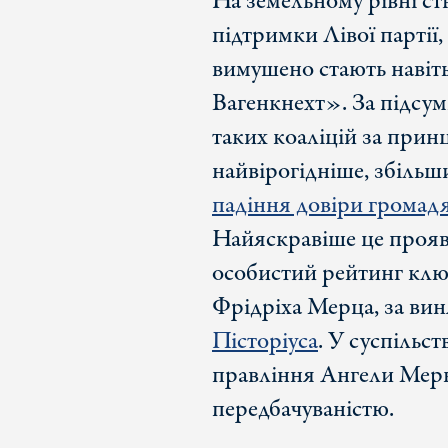
На земельному рівні с
підтримки Лівої партії
вимушено стають навіт
Вагенкнехт». За підсум
таких коаліцій за прин
найвірогідніше, збільш
падіння довіри громад
Найяскравіше це прояв
особистий рейтинг клю
Фрідріха Мерца, за ви
Пісторіуса
. У суспільс
правління Ангели Мерке
передбачуваністю.