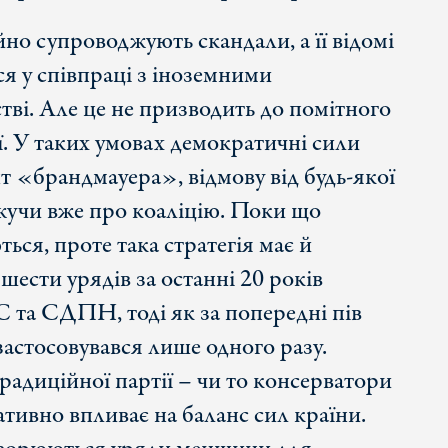
о супроводжують скандали, а її відомі
я у співпраці з іноземними
тві. Але це не призводить до помітного
ї. У таких умовах демократичні сили
т «брандмауера», відмову від будь-якої
ажучи вже про коаліцію. Поки що
ься, проте така стратегія має й
 шести урядів за останні 20 років
та СДПН, тоді як за попередні пів
застосовувався лише одного разу.
традиційної партії – чи то консерватори
ативно впливає на баланс сил країни.