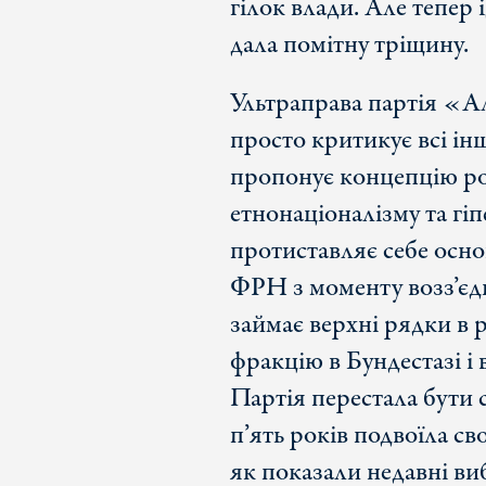
гілок влади. Але тепер
дала помітну тріщину.
Ультраправа партія «А
просто критикує всі інш
пропонує концепцію роз
етнонаціоналізму та г
протиставляє себе осно
ФРН з моменту возз’єдн
займає верхні рядки в 
фракцію в Бундестазі і 
Партія перестала бути 
п’ять років подвоїла с
як показали недавні ви