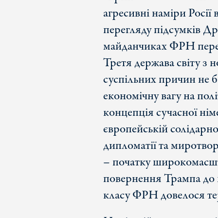
агресивні наміри Росії 
перегляду підсумків Др
майданчиках ФРН пере
Третя держава світу з 
суспільних причин не 
економічну вагу на пол
концепція сучасної нім
європейській солідарнос
дипломатії та миротвор
– початку широкомасшта
повернення Трампа до 
класу ФРН довелося те