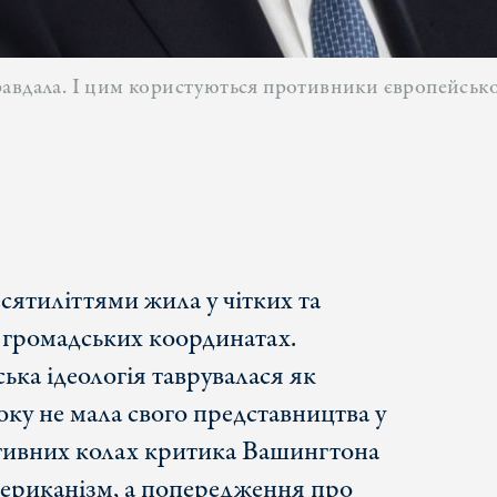
вдала. І цим користуються противники європейської є
сятиліттями жила у чітких та
 громадських координатах.
ька ідеологія таврувалася як
оку не мала свого представництва у
ативних колах критика Вашингтона
ериканізм, а попередження про