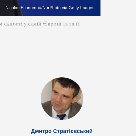
Nicolas Economou/NurPhoto via Getty Images
дності у самій Європі та за її
Дмитро Стратієвський