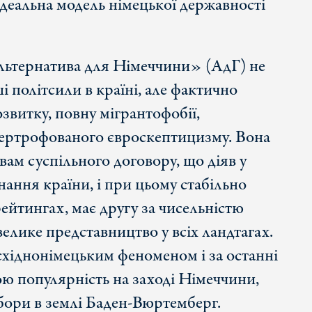
 ідеальна модель німецької державності
льтернатива для Німеччини» (АдГ) не
і політсили в країні, але фактично
витку, повну мігрантофобії,
іпертрофованого євроскептицизму. Вона
вам суспільного договору, що діяв у
ання країни, і при цьому стабільно
рейтингах, має другу за чисельністю
велике представництво у всіх ландтагах.
східнонімецьким феноменом і за останні
вою популярність на заході Німеччини,
бори в землі Баден-Вюртемберг.