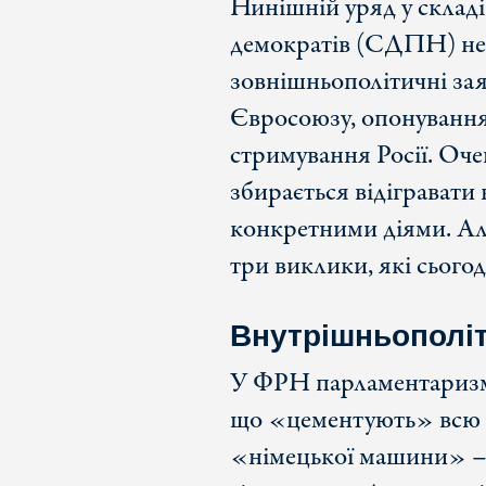
Нинішній уряд у склад
демократів (СДПН) нео
зовнішньополітичні зая
Євросоюзу, опонування
стримування Росії. Оче
збирається відігравати
конкретними діями. Ал
три виклики, які сьогод
Внутрішньополіт
У ФРН парламентаризм 
що «цементують» всю с
«німецької машини» – ц