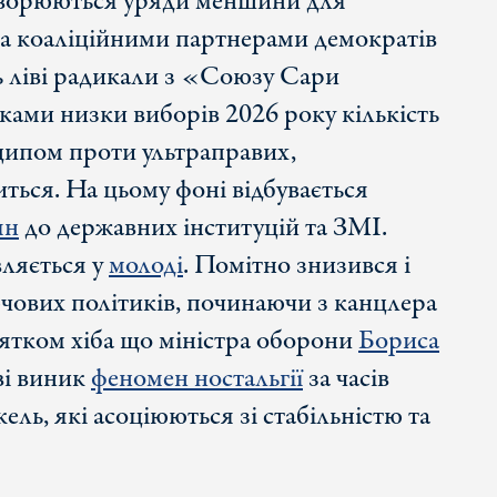
творюються уряди меншини для
, а коаліційними партнерами демократів
ь ліві радикали з «Союзу Сари
ками низки виборів 2026 року кількість
ципом проти ультраправих,
иться. На цьому фоні відбувається
ян
до державних інституцій та ЗМІ.
ляється у
молоді
. Помітно знизився і
чових політиків, починаючи з канцлера
нятком хіба що міністра оборони
Бориса
тві виник
феномен ностальгії
за часів
ль, які асоціюються зі стабільністю та