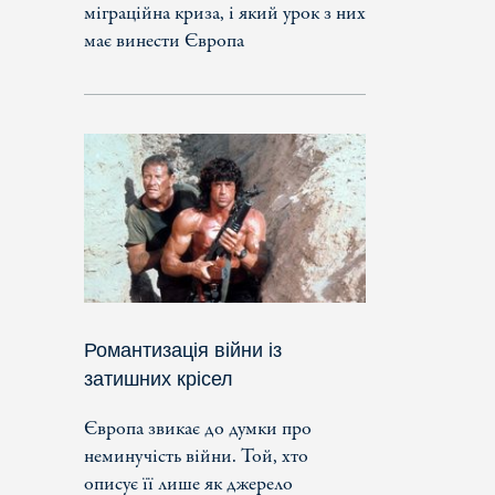
міграційна криза, і який урок з них
має винести Європа
Романтизація війни із
затишних крісел
Європа звикає до думки про
неминучість війни. Той, хто
описує її лише як джерело