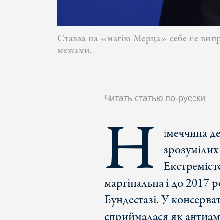
Ставка на «магію Мерца» себе не випра
межами.
Читать статью по-русски
Н
імеччина де
зрозумілих
Екстремістс
маргінальна і до 2017 р
Бундестазі. У консерв
сприймалася як антиам