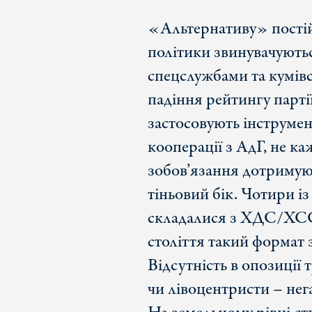
«Альтернативу» постійн
політики звинувачуютьс
спецслужбами та кумівс
падіння рейтингу парті
застосовують інструмен
кооперації з АдГ, не к
зобов’язання дотримуют
тіньовий бік. Чотири із
складалися з ХДС/ХСС 
століття такий формат 
Відсутність в опозиції 
чи лівоцентристи – нег