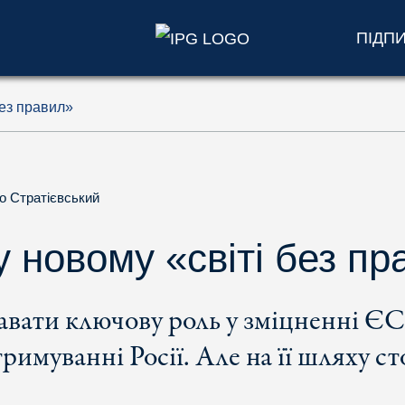
ПІДП
без правил»
о Стратієвський
 новому «світі без пр
авати ключову роль у зміцненні ЄС
римуванні Росії. Але на її шляху с