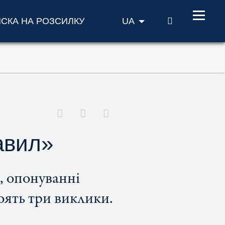
ПОШУК
ИСКА НА РОЗСИЛКУ
UA
авил»
, опонуванні
тоять три виклики.