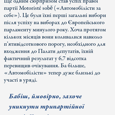
Ще одним сюрпризом став успіх правої
партії Motoristé sobě («Автомобілісти за
себе»). Це були їхні перші загальні вибори
після успіху на виборах до Європейського
парламенту минулого року. Хоча протягом
кількох місяців вони коливалися навколо
п’ятивідсоткового порогу, необхідного для
входження до Палати депутатів, їхній
фактичний результат у 6,7 відсотка
перевищив очікування. Ба більше,
«Автомобілісти» тепер дуже близькі до
участі в уряді.
Бабіш, ймовірно, захоче
уникнути трипартійної