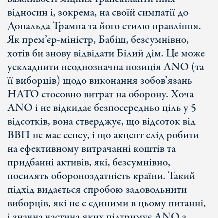
відносин і, зокрема, на своїй симпатії до
Дональда Трампа та його стилю правління.
Як прем’єр-міністр, Бабіш, безсумнівно,
хотів би знову відвідати Білий дім. Це може
ускладнити неоднозначна позиція ANO (та
її виборців) щодо виконання зобов’язань
НАТО стосовно витрат на оборону. Хоча
ANO і не відкидає безпосередньо ціль у 5
відсотків, вона стверджує, що відсоток від
ВВП не має сенсу, і що акцент слід робити
на ефективному витрачанні коштів та
придбанні активів, які, безсумнівно,
посилять обороноздатність країни. Такий
підхід видається спробою задовольнити
виборців, які не є єдиними в цьому питанні,
і значна частина яких підтримує ANO з