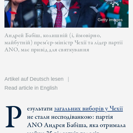
Getty images
Андрей Бабіш, колишній (і, ймовірно,
майбутній) прем'єр-міністр Чехії та лідер партії
ANO, має привід для святкування
Artikel auf Deutsch lesen
Read article in English
Р
езультати
загальних виборів у Чехії
не стали несподіванкою: партія
ANO Андрея Бабіша, яка отримала