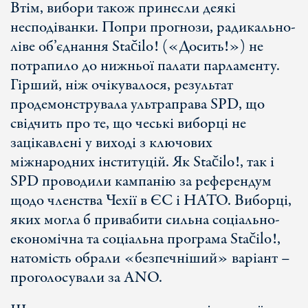
Втім, вибори також принесли деякі
несподіванки. Попри прогнози, радикально-
ліве об’єднання Stačilo! («Досить!») не
потрапило до нижньої палати парламенту.
Гірший, ніж очікувалося, результат
продемонструвала ультраправа SPD, що
свідчить про те, що чеські виборці не
зацікавлені у виході з ключових
міжнародних інституцій. Як Stačilo!, так і
SPD проводили кампанію за референдум
щодо членства Чехії в ЄС і НАТО. Виборці,
яких могла б привабити сильна соціально-
економічна та соціальна програма Stačilo!,
натомість обрали «безпечніший» варіант –
проголосували за ANO.