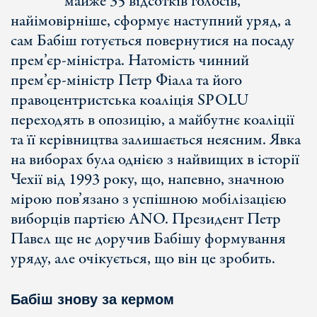
майже 35 відсотків голосів,
найімовірніше, сформує наступний уряд, а
сам Бабіш готується повернутися на посаду
прем’єр-міністра. Натомість чинний
прем’єр-міністр Петр Фіала та його
правоцентристська коаліція SPOLU
переходять в опозицію, а майбутнє коаліції
та її керівництва залишається неясним. Явка
на виборах була однією з найвищих в історії
Чехії від 1993 року, що, напевно, значною
мірою пов’язано з успішною мобілізацією
виборців партією ANO. Президент Петр
Павел ще не доручив Бабішу формування
уряду, але очікується, що він це зробить.
Бабіш знову за кермом