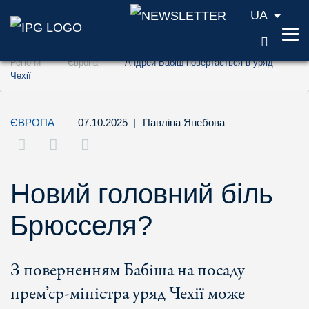
UA
ПОШУ
Перейти до змісту (ключ доступу '1')
Регіони
Європа
Андрей Бабіш повертається в уряд
Перейти до пошуку (ключ доступу '2')
Чехії
Перейти до навігації (ключ доступу '3')
ЄВРОПА
07.10.2025
|
Павліна Янебова
Новий головний біль
Брюсселя?
З поверненням Бабіша на посаду
прем’єр-міністра уряд Чехії може