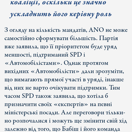
коаліції, оскільки це значно
ускладнить його керівну роль
З огляду на кількість мандатів, ANO не може
самостійно сформувати більшість. Партія
вже заявила, що її пріоритетом буде уряд
меншості, підтриманий SPD і
«Автомобілістами». Однак протягом
вихідних «Автомобілісти» дали зрозуміти,
що вимагають прямої участі в уряді, інакше
від них не варто очікувати підтримки. Тим
часом SPD також заявила, що хотіла б
призначити своїх «експертів» на певні
міністерські посади. Але переговори тільки-
но розпочалися і можуть ще змінити свій хід
залежно від того, що Бабіш і його команда