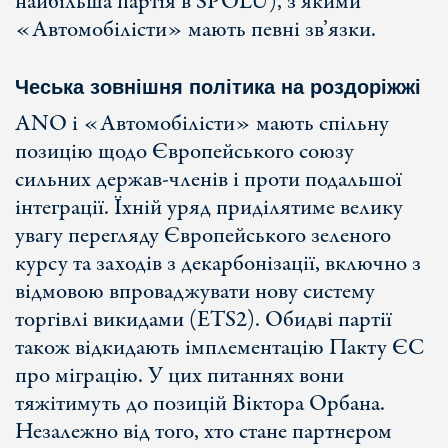
найбільша партія в SPOLU), з якими
«Автомобілісти» мають певні зв’язки.
Чеська зовнішня політика на роздоріжжі
ANO і «Автомобілісти» мають спільну
позицію щодо Європейського союзу
сильних держав-членів і проти подальшої
інтеграції. Їхній уряд приділятиме велику
увагу перегляду Європейського зеленого
курсу та заходів з декарбонізації, включно з
відмовою впроваджувати нову систему
торгівлі викидами (ETS2). Обидві партії
також відкидають імплементацію Пакту ЄС
про міграцію. У цих питаннях вони
тяжітимуть до позицій Віктора Орбана.
Незалежно від того, хто стане партнером