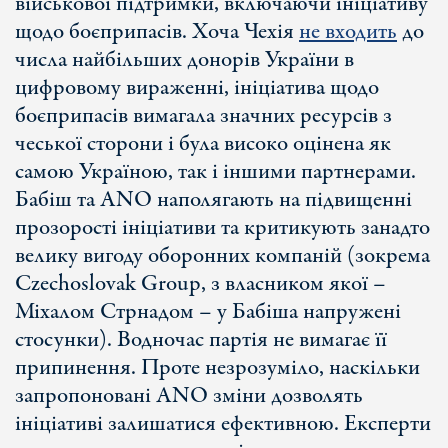
військової підтримки, включаючи ініціативу
щодо боєприпасів. Хоча Чехія
не входить
до
числа найбільших донорів України в
цифровому вираженні, ініціатива щодо
боєприпасів вимагала значних ресурсів з
чеської сторони і була високо оцінена як
самою Україною, так і іншими партнерами.
Бабіш та ANO наполягають на підвищенні
прозорості ініціативи та критикують занадто
велику вигоду оборонних компаній (зокрема
Czechoslovak Group, з власником якої –
Міхалом Стрнадом – у Бабіша напружені
стосунки). Водночас партія не вимагає її
припинення. Проте незрозуміло, наскільки
запропоновані ANO зміни дозволять
ініціативі залишатися ефективною. Експерти