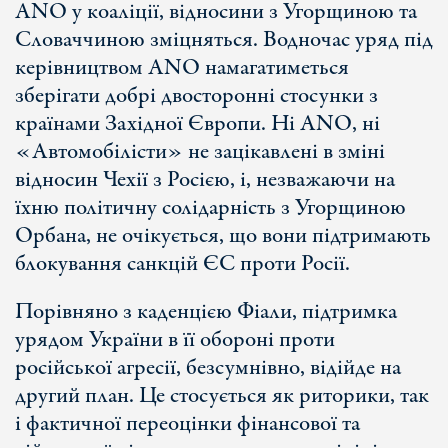
ANO у коаліції, відносини з Угорщиною та
Словаччиною зміцняться. Водночас уряд під
керівництвом ANO намагатиметься
зберігати добрі двосторонні стосунки з
країнами Західної Європи. Ні ANO, ні
«Автомобілісти» не зацікавлені в зміні
відносин Чехії з Росією, і, незважаючи на
їхню політичну солідарність з Угорщиною
Орбана, не очікується, що вони підтримають
блокування санкцій ЄС проти Росії.
Порівняно з каденцією Фіали, підтримка
урядом України в її обороні проти
російської агресії, безсумнівно, відійде на
другий план. Це стосується як риторики, так
і фактичної переоцінки фінансової та