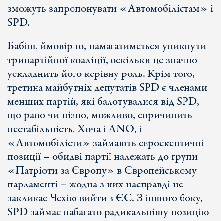
зможуть запропонувати «Автомобілістам» і
SPD.
Бабіш, ймовірно, намагатиметься уникнути
трипартійної коаліції, оскільки це значно
ускладнить його керівну роль. Крім того,
третина майбутніх депутатів SPD є членами
менших партій, які балотувалися від SPD,
що рано чи пізно, можливо, спричинить
нестабільність. Хоча і ANO, і
«Автомобілісти» займають євроскептичні
позиції – обидві партії належать до групи
«Патріоти за Європу» в Європейському
парламенті – жодна з них насправді не
закликає Чехію вийти з ЄС. З іншого боку,
SPD займає набагато радикальнішу позицію