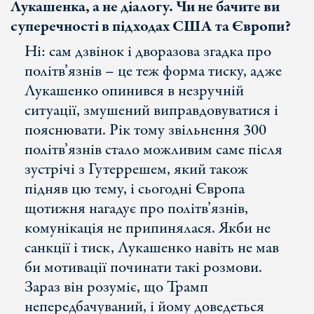
Лукашенка, а не діалогу. Чи не бачите ви
суперечності в підходах США та Європи?
Ні: сам дзвінок і дворазова згадка про
політв’язнів – це теж форма тиску, адже
Лукашенко опинився в незручній
ситуації, змушений виправдовуватися і
пояснювати. Рік тому звільнення 300
політв’язнів стало можливим саме після
зустрічі з Гутеррешем, який також
підняв цю тему, і сьогодні Європа
щотижня нагадує про політв’язнів,
комунікація не припинялася. Якби не
санкції і тиск, Лукашенко навіть не мав
би мотивації починати такі розмови.
Зараз він розуміє, що Трамп
непередбачуваний, і йому доведеться