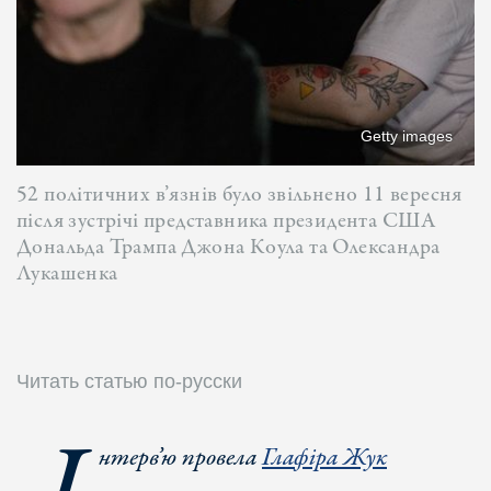
Getty images
52 політичних в’язнів було звільнено 11 вересня
після зустрічі представника президента США
Дональда Трампа Джона Коула та Олександра
Лукашенка
Читать статью по-русски
нтерв
’ю провела
Глафіра Жук