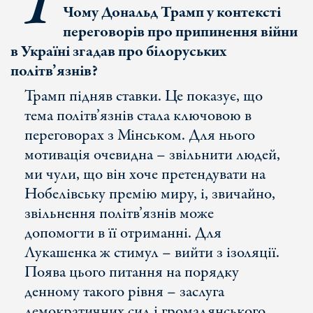
І
Чому Дональд Трамп у контексті
переговорів про припинення війни
в Україні згадав про білоруських
політв
’язнів?
Трамп підняв ставки. Це показує, що
тема політв’язнів стала ключовою в
переговорах з Мінськом. Для нього
мотивація очевидна – звільнити людей,
ми чули, що він хоче претендувати на
Нобелівську премію миру, і, звичайно,
звільнення політв’язнів може
допомогти в її отриманні. Для
Лукашенка ж стимул – вийти з ізоляції.
Поява цього питання на порядку
денному такого рівня – заслуга
демократичних сил і громадянського