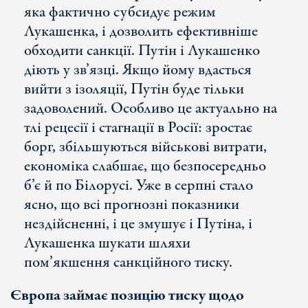
яка фактично субсидує режим
Лукашенка, і дозволить ефективніше
обходити санкції. Путін і Лукашенко
діють у зв’язці. Якщо йому вдасться
вийти з ізоляції, Путін буде тільки
задоволений. Особливо це актуально на
тлі рецесії і стагнації в Росії: зростає
борг, збільшуються військові витрати,
економіка слабшає, що безпосередньо
б’є й по Білорусі. Уже в серпні стало
ясно, що всі прогнозні показники
нездійсненні, і це змушує і Путіна, і
Лукашенка шукати шляхи
пом’якшення санкційного тиску.
Європа займає позицію тиску щодо