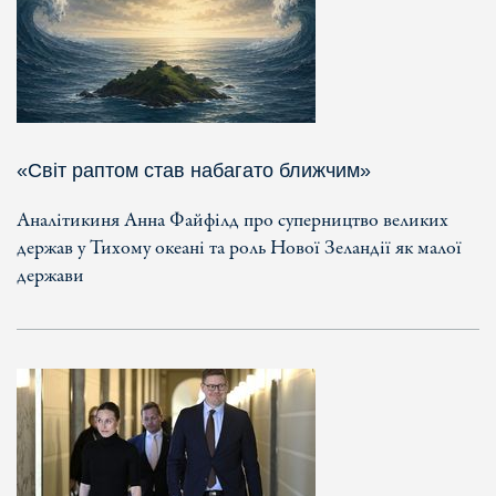
«Світ раптом став набагато ближчим»
Аналітикиня Анна Файфілд про суперництво великих
держав у Тихому океані та роль Нової Зеландії як малої
держави