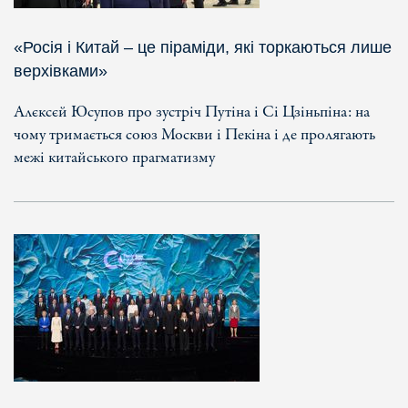
«Росія і Китай – це піраміди, які торкаються лише
верхівками»
Алєксєй Юсупов про зустріч Путіна і Сі Цзіньпіна: на
чому тримається союз Москви і Пекіна і де пролягають
межі китайського прагматизму