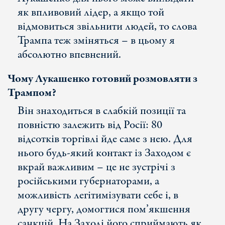
як впливовий лідер, а якщо той
відмовиться звільнити людей, то слова
Трампа теж зміняться – в цьому я
абсолютно впевнений.
Чому Лукашенко готовий розмовляти з
Трампом?
Він знаходиться в слабкій позиції та
повністю залежить від Росії: 80
відсотків торгівлі йде саме з нею. Для
нього будь-який контакт із Заходом є
вкрай важливим – це не зустрічі з
російськими губернаторами, а
можливість легітимізувати себе і, в
другу чергу, домогтися пом’якшення
санкцій. На Заході його сприймають як