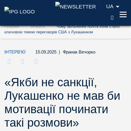
UA
ПОШУ
Перейти до змісту (ключ доступу '1')
Рубрики
Інтерв'ю
Чому звільнення політв’язнів стало
Перейти до пошуку (ключ доступу '2')
ключовою темою переговорів США з Лукашенком
Перейти до навігації (ключ доступу '3')
ІНТЕРВ'Ю
15.09.2025
|
Франак Вечорко
«Якби не санкції,
Лукашенко не мав би
мотивації починати
такі розмови»