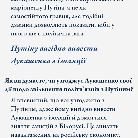
маріонетку Путіна, а не як
самостійного гравця, але подібні
дзвінки дозволяють показати, ніби у
нього ще є політична вага.
Путіну вигідно вивести
Лукашенка з ізоляції
Як ви
думаєте, чи узгоджує Лукашенко свої
дії щодо звільнення політв
’язнів з Путіним?
Я впевнений, що все узгоджено з
Путіним, адже йому вигідно вивести
Лукашенка з ізоляції й домогтися
зняття санкцій з Білорусі. Це знизить
навантаження на російську економіку,