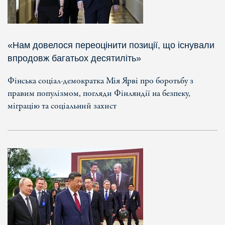
«Нам довелося переоцінити позиції, що існували
впродовж багатьох десятиліть»
Фінська соціал-демократка Мія Ярві про боротьбу з
правим популізмом, погляди Фінляндії на безпеку,
міграцію та соціальний захист