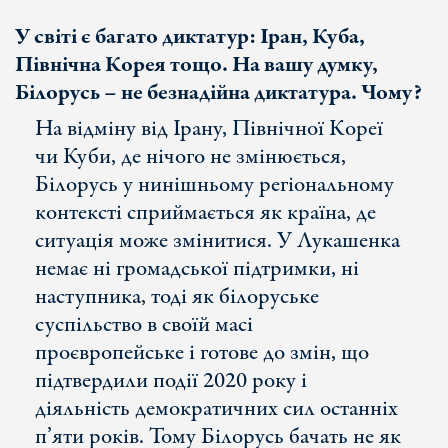
У світі є багато диктатур: Іран, Куба,
Північна Корея тощо. На вашу думку,
Білорусь – не безнадійна диктатура. Чому?
На відміну від Ірану, Північної Кореї
чи Куби, де нічого не змінюється,
Білорусь у нинішньому регіональному
контексті сприймається як країна, де
ситуація може змінитися. У Лукашенка
немає ні громадської підтримки, ні
наступника, тоді як білоруське
суспільство в своїй масі
проєвропейське і готове до змін, що
підтвердили події 2020 року і
діяльність демократичних сил останніх
п’яти років. Тому Білорусь бачать не як