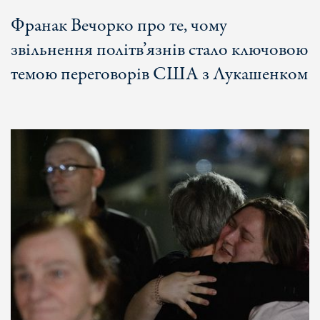
Франак Вечорко про те, чому
звільнення політв’язнів стало ключовою
темою переговорів США з Лукашенком