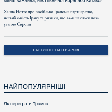
менш важлива, ніж Північної Кореї або Китаю»
Ханна Нотте про російсько-іранське партнерство,
нестабільність Ірану та ризики, що залишаються поза
увагою Європи
НАСТУПНІ СТАТТІ В АРХІВІ
НАЙПОПУЛЯРНІШІ
Як переграти Трампа