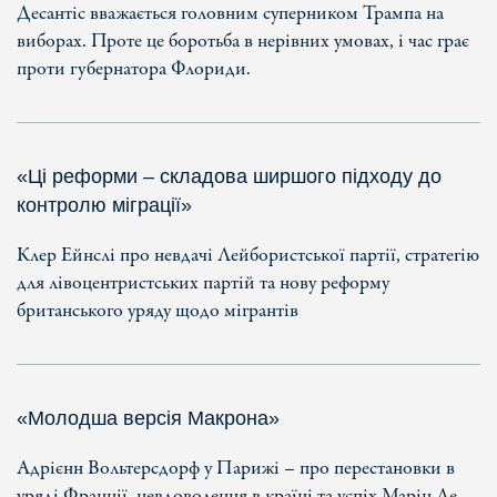
Десантіс вважається головним суперником Трампа на
виборах. Проте це боротьба в нерівних умовах, і час грає
проти губернатора Флориди.
«Ці реформи – складова ширшого підходу до
контролю міграції»
Клер Ейнслі про невдачі Лейбористської партії, стратегію
для лівоцентристських партій та нову реформу
британського уряду щодо мігрантів
«Молодша версія Макрона»
Адрієнн Вольтерсдорф у Парижі – про перестановки в
уряді Франції, невдоволення в країні та успіх Марін Ле