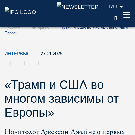
RU
ПОИС
Перейти к содержанию (ключ доступа '1'
Рубрики
Интервью
Трамп и США во многом зависимы от
Перейти к поиску (ключ доступа '2')
Европы
Перейти к навигации (ключ доступа '3')
ИНТЕРВЬЮ
27.01.2025
«Трамп и США во
многом зависимы от
Европы»
Политолог Джексон Джейнс о первых